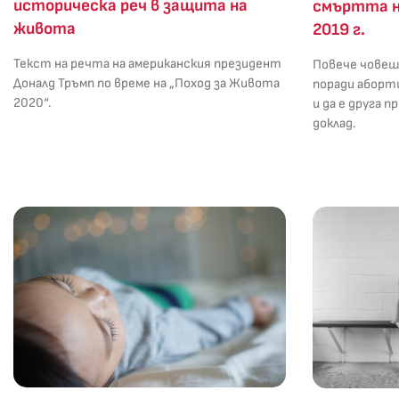
историческа реч в защита на
смъртта н
живота
2019 г.
Текст на речта на американския президент
Повече човеш
Доналд Тръмп по време на „Поход за Живота
поради аборт
2020“.
и да е друга п
доклад.