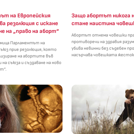
ът на Европейския
Защо абортът никога н
ва резолюция с искане
стане наистина човеш
не на „право на аборт“
Абортът отнема човешки пра
противоречи на здравия разум 
мица Парламентът на
убива невинни без съдебен про
съюз прие резолюция, която
насърчава човешката жесток
лизиране на абортите във
 на съюза и създаване на ново
рт“.