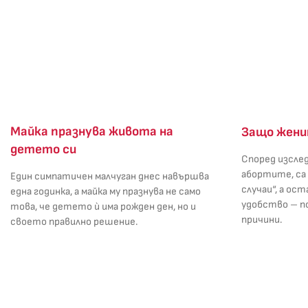
Майка празнува живота на
Защо жени
детето си
Според изслед
абортите, са
Един симпатичен малчуган днес навършва
случаи“, а ос
една годинка, а майка му празнува не само
удобство – по
това, че детето ѝ има рожден ден, но и
причини.
своето правилно решение.