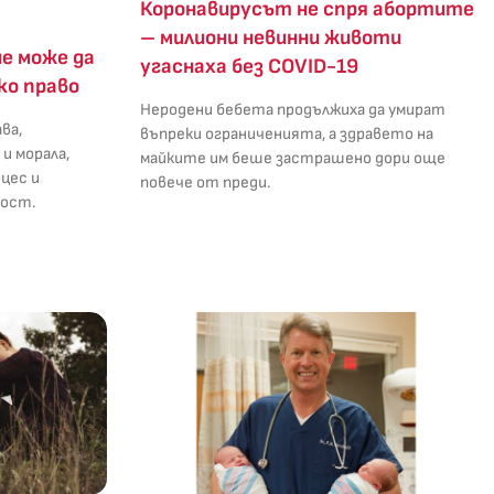
Коронавирусът не спря абортите
– милиони невинни животи
е може да
угаснаха без COVID-19
ко право
Неродени бебета продължиха да умират
ва,
въпреки ограниченията, а здравето на
и морала,
майките им беше застрашено дори още
цес и
повече от преди.
ост.