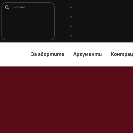
За абортите
Аргументи
Контрац