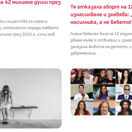
а 42 милиона души през
Тя отказала аборт на 1
изнасилване и заявява
ки същества са умрели
насилника, а не бебето!
и, отколкото поради каквато
Лиана Ребелео била на 12 годин
ричина през 2019 г., сочи нов
двама мъже я отвлекли и изнас
запазила живота на детето, 
забременяла.