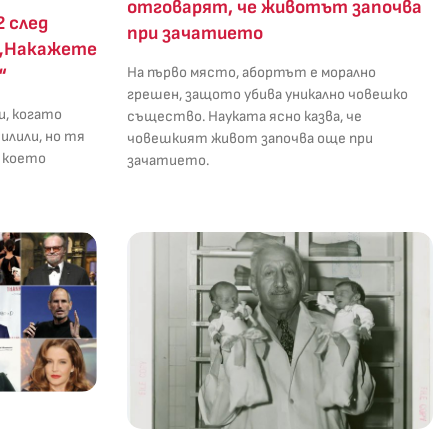
отговарят, че животът започва
2 след
при зачатието
: „Накажете
На първо място, абортът е морално
“
грешен, защото убива уникално човешко
и, когато
същество. Науката ясно казва, че
илили, но тя
човешкият живот започва още при
с което
зачатието.