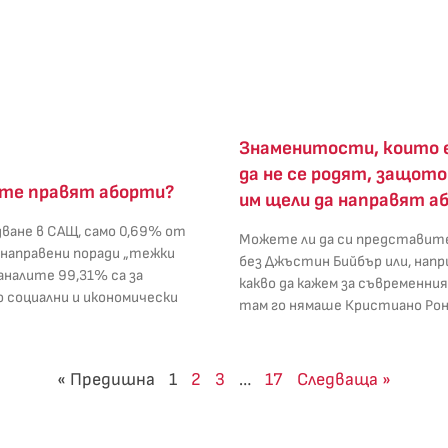
Знаменитости, които 
да не се родят, защот
те правят аборти?
им щели да направят а
ване в САЩ, само 0,69% от
Можете ли да си представит
 направени поради „тежки
без Джъстин Бийбър или, напр
таналите 99,31% са за
какво да кажем за съвременния
 социални и икономически
там го нямаше Кристиано Рон
« Предишна
1
2
3
…
17
Следваща »