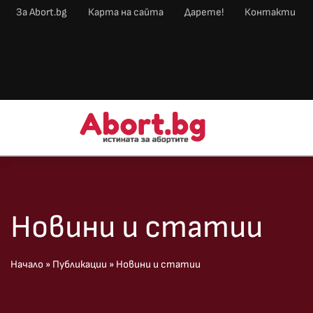
За Abort.bg
Карта на сайта
Дарете!
Контакти
Новини и статии
Начало
»
Публикации
»
Новини и статии