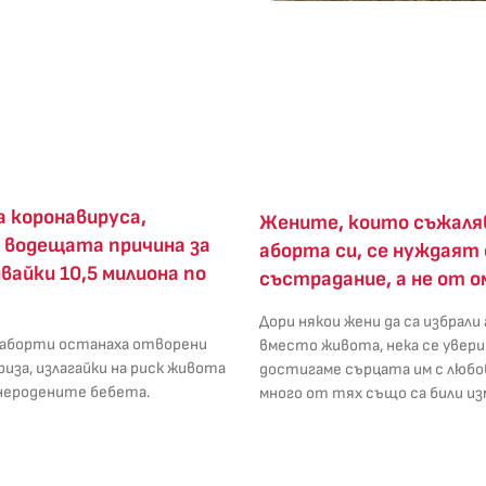
а коронавируса,
Жените, които съжаля
 водещата причина за
аборта си, се нуждаят 
вайки 10,5 милиона по
състрадание, а не от о
Дори някои жени да са избрали
 аборти останаха отворени
вместо живота, нека се увери
риза, излагайки на риск живота
достигаме сърцата им с любо
 неродените бебета.
много от тях също са били из