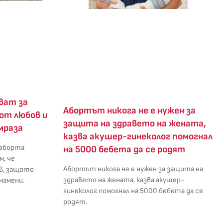
ват за
Абортът никога не е нужен за
от любов и
защита на здравето на жената,
мраза
казва акушер-гинеколог помогнал
 аборта
на 5000 бебета да се родят
м, че
Абортът никога не е нужен за защита на
в, защото
здравето на жената, казва акушер-
мамени.
гинеколог помогнал на 5000 бебета да се
родят.