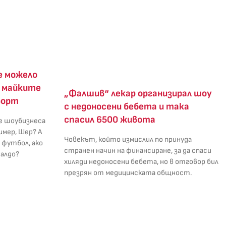
е можело
о майките
„Фалшив“ лекар организирал шоу
борт
с недоносени бебета и така
спасил 6500 живота
е шоубизнеса
имер, Шер? А
Човекът, който измислил по принуда
 футбол, ако
странен начин на финансиране, за да спаси
алдо?
хиляди недоносени бебета, но в отговор бил
презрян от медицинската общност.