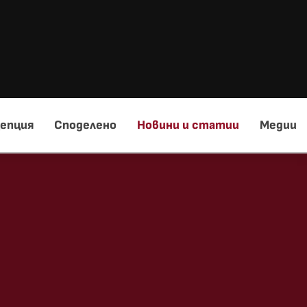
епция
Споделено
Новини и статии
Медии