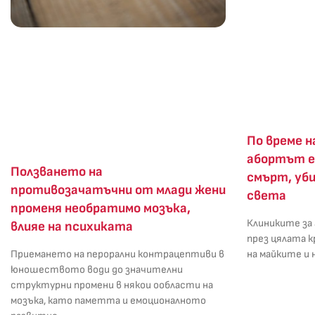
По време н
абортът е
Ползването на
смърт, уби
противозачатъчни от млади жени
света
променя необратимо мозъка,
Клиниките за
влияе на психиката
през цялата к
Приемането на перорални контрацептиви в
на майките и
юношеството води до значителни
структурни промени в някои ообласти на
мозъка, като паметта и емоционалното