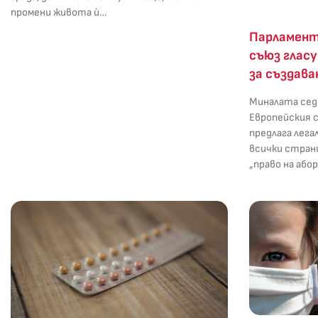
промени живота ѝ…
Парламент
съюз гласу
за създава
Миналата сед
Европейския 
предлага лега
всички страни
„право на або