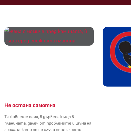
Не остана самотна
Тя живееше сама, в дървена къща в
планината, далеч от проблемите и шума на
града, докато не се случи нещо, което