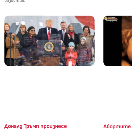
развитие.
Доналд Тръмп произнесе
Абортите 