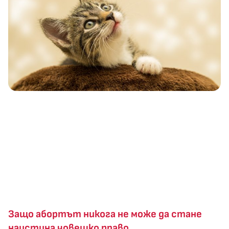
Защо абортът никога не може да стане
наистина човешко право