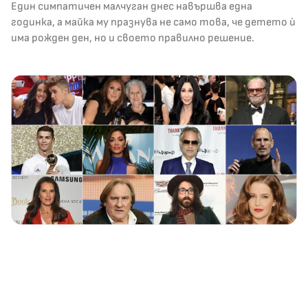
Един симпатичен малчуган днес навършва една
годинка, а майка му празнува не само това, че детето ѝ
има рожден ден, но и своето правилно решение.