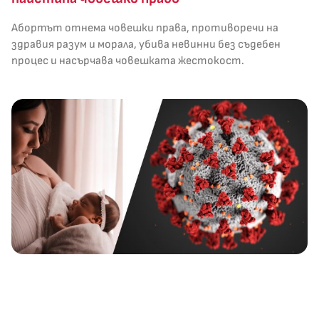
Абортът отнема човешки права, противоречи на
здравия разум и морала, убива невинни без съдебен
процес и насърчава човешката жестокост.