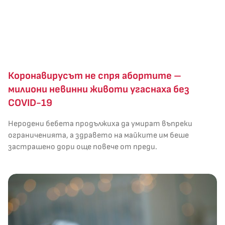
Коронавирусът не спря абортите –
милиони невинни животи угаснаха без
COVID-19
Неродени бебета продължиха да умират въпреки
ограниченията, а здравето на майките им беше
застрашено дори още повече от преди.