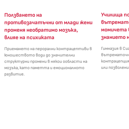
Училища п
Ползването на
вътремато
противозачатъчни от млади жени
момичета 
променя необратимо мозъка,
знанието 
влияе на психиката
Гимназия в С
Приемането на перорални контрацептиви в
вътрематочни
юношеството води до значителни
контрацепция
структурни промени в някои ообласти на
или позволен
мозъка, като паметта и емоционалното
развитие.