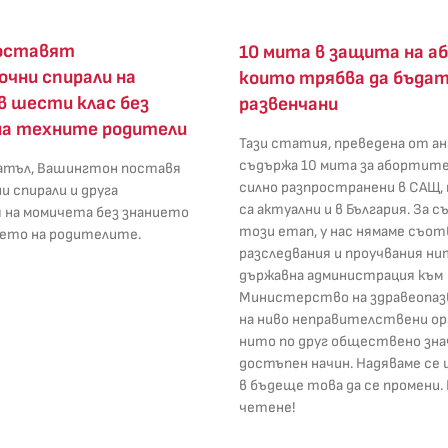
оставят
10 мита в защита на а
чни спирали на
които трябва да бъдат
в шести клас без
развенчани
на техните родители
Тази статия, преведена от ан
съдържа 10 мита за абортите
иатъл, Вашингтон поставя
силно разпространени в САЩ, 
 спирали и друга
са актуални и в България. За с
 на момичета без знанието
този етап, у нас нямаме съ
ието на родителите.
разследвания и проучвания ни
държавна администрация към
Министерство на здравеопаз
на ниво неправителствени ор
нито по друг обществено зна
достъпен начин. Надяваме се
в бъдеще това да се промени
четене!