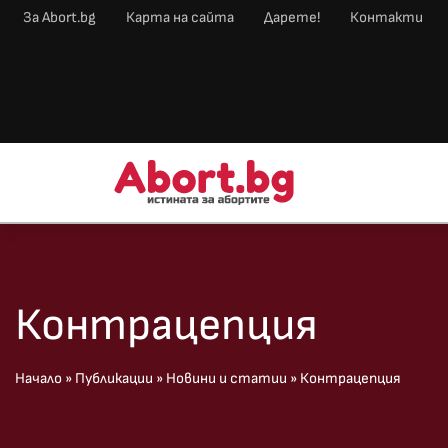
За Abort.bg
Карта на сайта
Дарете!
Контакти
Контрацепция
Начало
»
Публикации
»
Новини и статии
»
Контрацепция