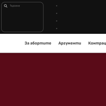
За абортите
Аргументи
Контрац