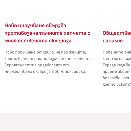
Ново проучване свързва
Обществен
противозачатъчните хапчета с
насилие
множествената склероза
Повечето аме
Ново проучване открило, че при жените,
като на насил
които вземат противозачатъчни хапчета,
Тереза каза в
вероятността да заболеят от
приеме аборта
множествена склероза е 50% по-висока.
всякакво наси
което искат.“