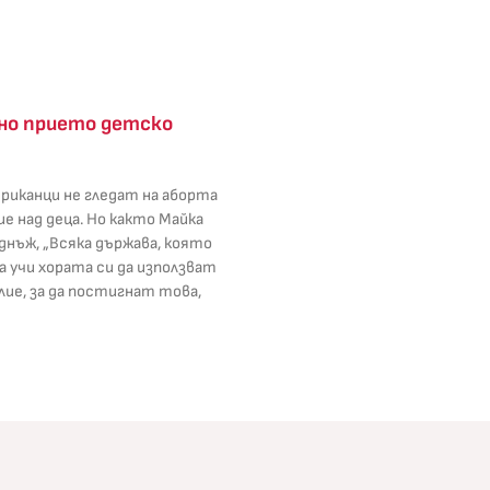
о прието детско
риканци не гледат на аборта
ие над деца. Но както Майка
еднъж, „Всяка държава, която
 учи хората си да използват
лие, за да постигнат това,