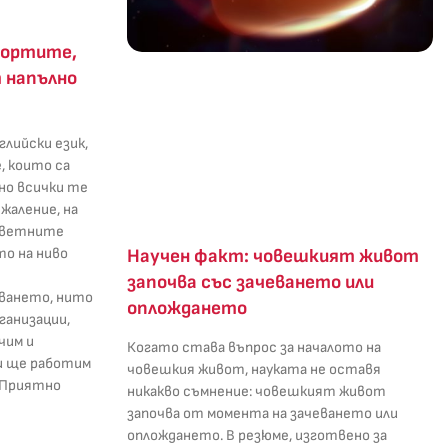
бортите,
 напълно
глийски език,
, които са
но всички те
ъжаление, на
ответните
то на ниво
Научен факт: човешкият живот
започва със зачеването или
ването, нито
оплождането
ганизации,
чим и
Когато става въпрос за началото на
 и ще работим
човешкия живот, науката не оставя
. Приятно
никакво съмнение: човешкият живот
започва от момента на зачеването или
оплождането. В резюме, изготвено за