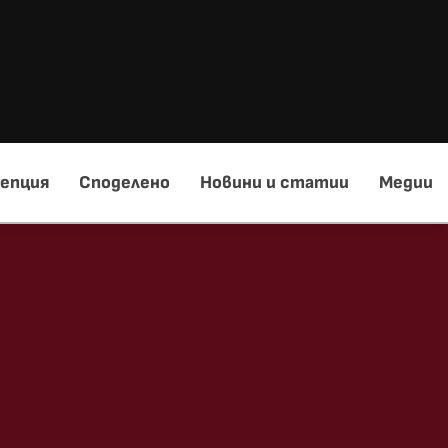
епция
Споделено
Новини и статии
Медии