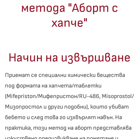
метода "Аборт с
хапче"
Начин на извършване
Приемат се специални химически вещества
под формата на хапчета/таблетки
(Mifepriston/Mифепристон/RU-486, Misoprostol/
Мизопростол и други подобни), които убиват
бебето и след това го изхвърлят навън. На
практика, този метод на аборт представлява
изкуствено предизвикване на помятане и