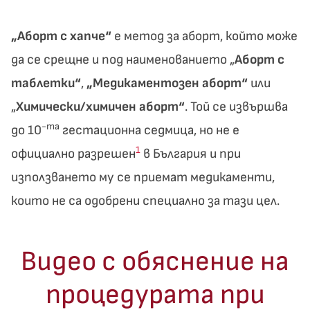
„Аборт с хапче“
е метод за аборт, който може
да се срещне и под наименованието „
Аборт с
таблетки“
,
„Медикаментозен аборт“
или
„
Химически/химичен аборт“
. Той се извършва
-та
до 10
гестационна седмица, но не е
1
официално разрешен
в България и при
използването му се приемат медикаменти,
които не са одобрени специално за тази цел.
Видео с обяснение на
процедурата при