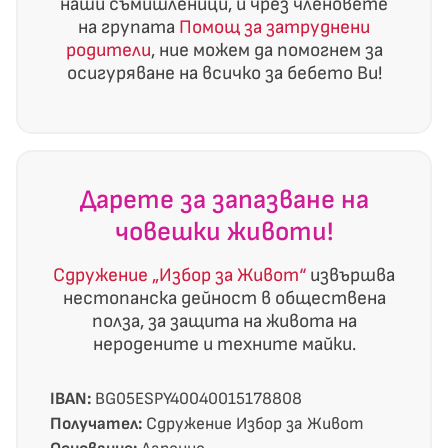
наши съмишленици, и чрез членовете
на групата
Помощ за затруднени
родители
, ние можем да помогнем за
осигуряване на всичко за бебето Ви!
Дарете за запазване на
човешки животи!
Сдружение „Избор за Живот“
извършва
нестопанска дейност в обществена
полза, за защита на живота на
неродените и техните майки.
IBAN:
BG05ESPY40040015178808
Получател:
Сдружение Избор за Живот