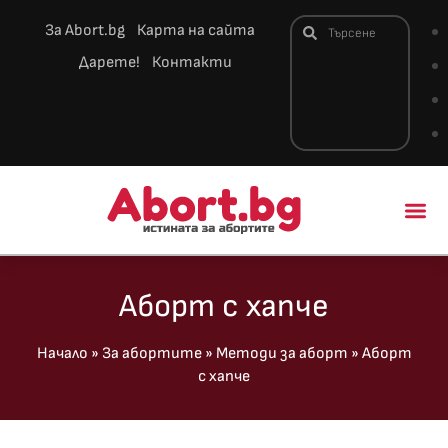
За Abort.bg
Карта на сайта
Дарете!
Контакти
Новини и 
Аборт с хапче
Начало
»
За абортите
»
Методи за аборт
»
Аборт
с хапче