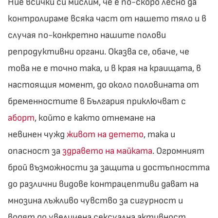
Ние всички си мислим, че е по-скоро лесно да
контролираме всяка част от нашето тяло и в
случая по-конкретно нашите полови
репродуктивни органи. Оказва се, обаче, че
това не е точно така, и в края на краищата, в
настоящия момент, до около половината от
бременностите в България приключват с
аборт
, който е както отнемане на
невинен чужд
живот на детето
, така и
опасност за
здравето на майката
. Огромният
брой възможности за защита и достъпността
до различни видове контрацептиви дават на
мнозина лъжливо чувство за сигурност и
водят до увеличена сексуална активност