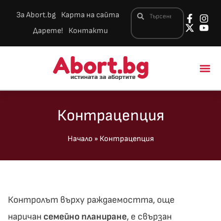
За Abort.bg
Карта на сайта
Дарете!
Контакти
Новини и 
Контрацепция
Начало
»
Контрацепция
Контролът върху раждаемостта, още
наричан
семейно планиране
, е свързан