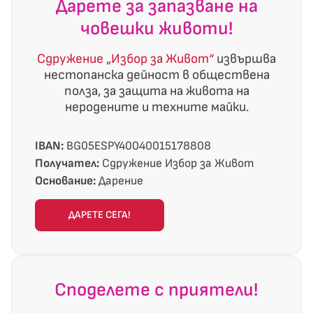
Дарете за запазване на
човешки животи!
Сдружение „Избор за Живот“
извършва
нестопанска дейност в обществена
полза, за защита на живота на
неродените и техните майки.
IBAN:
BG05ESPY40040015178808
Получател:
Сдружение Избор за Живот
Основание:
Дарение
ДАРЕТЕ СЕГА!
Споделете с приятели!