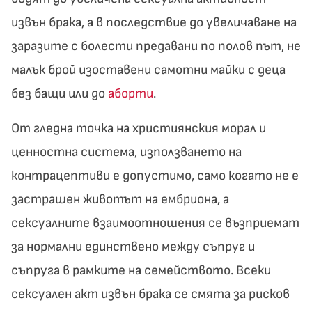
извън брака, а в последствие до увеличаване на
заразите с болести предавани по полов път, не
малък брой изоставени самотни майки с деца
без бащи или до
аборти
.
От гледна точка на християнския морал и
ценностна система, използването на
контрацептиви е допустимо, само когато не е
застрашен животът на ембриона, а
сексуалните взаимоотношения се възприемат
за нормални единствено между съпруг и
съпруга в рамките на семейството. Всеки
сексуален акт извън брака се смята за рисков