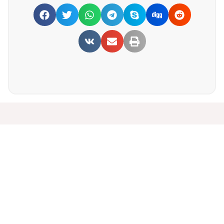
Основни секции
За абортите
Аргументи
Контрацепция
Споделено
Новини и статии