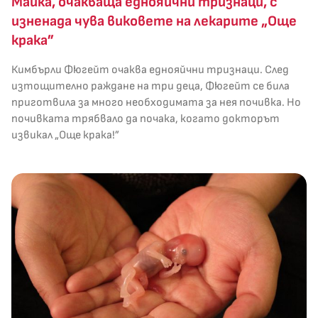
Майка, очакваща еднояйчни тризнаци, с
изненада чува виковете на лекарите „Още
крака”
Кимбърли Фюгейт очаква еднояйчни тризнаци. След
изтощително раждане на три деца, Фюгейт се била
приготвила за много необходимата за нея почивка. Но
почивката трябвало да почака, когато докторът
извикал „Още крака!”