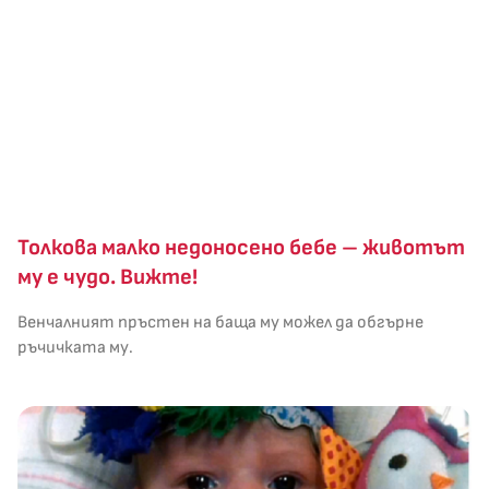
Толкова малко недоносено бебе – животът
му е чудо. Вижте!
Венчалният пръстен на баща му можел да обгърне
ръчичката му.