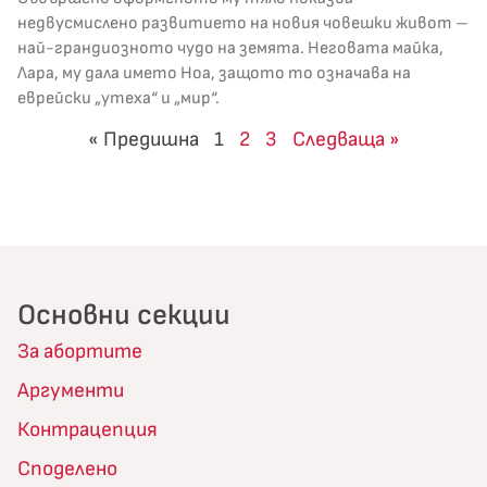
недвусмислено развитието на новия човешки живот –
най-грандиозното чудо на земята. Неговата майка,
Лара, му дала името Ноа, защото то означава на
еврейски „утеха“ и „мир“.
« Предишна
1
2
3
Следваща »
Основни секции
За абортите
Аргументи
Контрацепция
Споделено