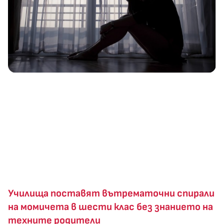
Училища поставят вътрематочни спирали
на момичета в шести клас без знанието на
техните родители