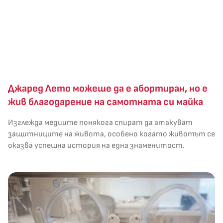
Джаред Лето можеше да е абортиран, но е
жив благодарение на самотната си майка
Изглежда медиите понякога спират да атакуват
защитниците на живота, особено когато животът се
оказва успешна история на една знаменитост.