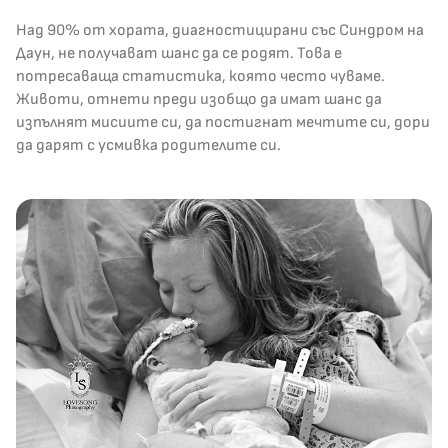
Над 90% от хората, диагностицирани със Синдром на
Даун, не получават шанс да се родят. Това е
потресаваща статистика, която често чуваме.
Животи, отнети преди изобщо да имат шанс да
изпълнят мисиите си, да постигнат мечтите си, дори
да дарят с усмивка родителите си.