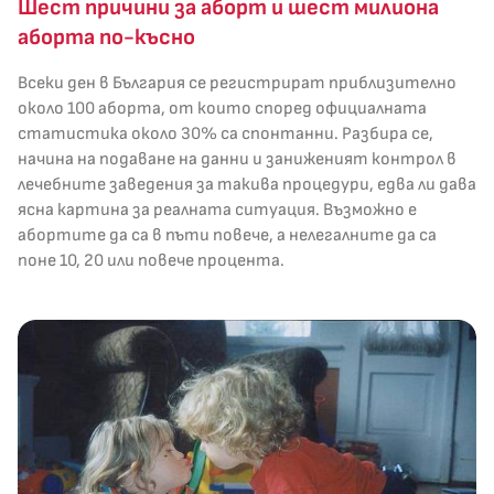
Шест причини за аборт и шест милиона
аборта по-късно
Всеки ден в България се регистрират приблизително
около 100 аборта, от които според официалната
статистика около 30% са спонтанни. Разбира се,
начина на подаване на данни и заниженият контрол в
лечебните заведения за такива процедури, едва ли дава
ясна картина за реалната ситуация. Възможно е
абортите да са в пъти повече, а нелегалните да са
поне 10, 20 или повече процента.