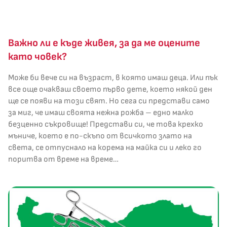
Важно ли е къде живея, за да ме оцените
като човек?
Може би вече си на възраст, в която имаш деца. Или пък
все още очакваш своето първо дете, което някой ден
ще се появи на този свят. Но сега си представи само
за миг, че имаш своята нежна рожба – едно малко
безценно съкровище! Представи си, че това крехко
мъниче, което е по-скъпо от всичкото злато на
света, се отпуснало на корема на майка си и леко го
поритва от време на време…