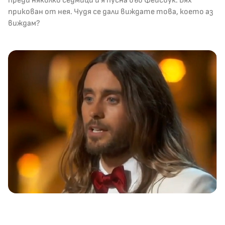
преди няколко седмици и я пусна във Фейсбук. Бях
прикован от нея. Чудя се дали виждате това, което аз
виждам?