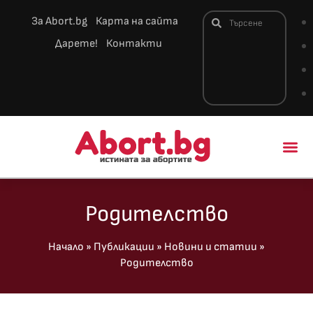
За Abort.bg
Карта на сайта
Дарете!
Контакти
Новини и 
Родителство
Начало
»
Публикации
»
Новини и статии
»
Родителство