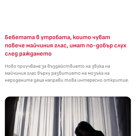
Бебетата в утробата, които чуват
повече майчиния глас, имат по-добър слух
след раждането
Ново проучване за въздействието на звука на
майчиния глас върху развитието на мозъка на
неродените деца направи това интересно откритие.