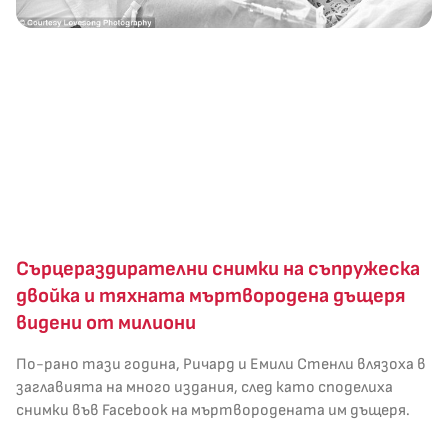
Сърцераздирателни снимки на съпружеска
двойка и тяхната мъртвородена дъщеря
видени от милиони
По-рано тази година, Ричард и Емили Стенли влязоха в
заглавията на много издания, след като споделиха
снимки във Facebook на мъртвородената им дъщеря.