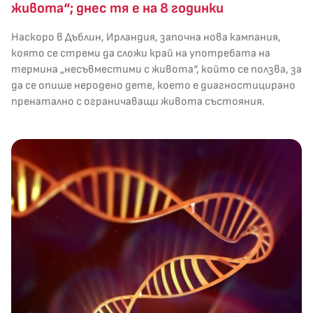
живота“; днес тя е на 8 годинки
Наскоро в Дъблин, Ирландия, започна нова кампания,
която се стреми да сложи край на употребата на
термина „несъвместими с живота“, който се ползва, за
да се опише неродено дете, което е диагностицирано
пренатално с ограничаващи живота състояния.