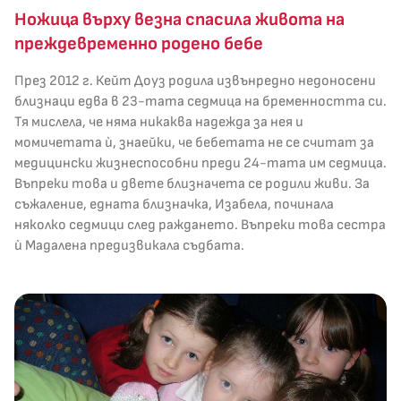
Ножица върху везна спасила живота на
преждевременно родено бебе
През 2012 г. Кейт Доуз родила извънредно недоносени
близнаци едва в 23-тaта седмица на бременността си.
Тя мислела, че няма никаква надежда за нея и
момичетата ѝ, знаейки, че бебетата не се считат за
медицински жизнеспособни преди 24-тата им седмица.
Въпреки това и двете близначета се родили живи. За
съжаление, едната близначка, Изабела, починала
няколко седмици след раждането. Въпреки това сестра
ѝ Мадалена предизвикала съдбата.