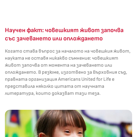
Научен факт: човешкият живот започва
със зачеването или оплождането
Когато става въпрос за началото на човешкия живот,
науката не оставя никакво съмнение: човешкият
живот започва от момента на зачеването или
оплождането. В резюме, изготвено за Върховния съд,
правната организация Americans United for Life е
представила няколко цитата от научната
литература, които доказват тази теза.