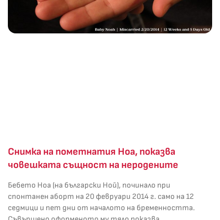
Снимка на пометнатия Ноа, показва
човешката същност на неродените
Бебето Ноа (на български Ной), починало при
спонтанен аборт на 20 февруари 2014 г. само на 12
седмици и пет дни от началото на бременността.
Съвършено оформеното му тяло показва