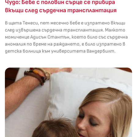
Чудо: Бебе с половин сърце се прибира
вкъщи след сърдечна трансплантация
В щата Тенеси, пет месечно бебе е изпратено вкъщи
след извършена сърдечна трансплантация. Малкото
момиченце Адисън Стантън, което било със сърдечна
аномалия по време на раждането, е било изпратено в
детска болница към университета Вандербилт.