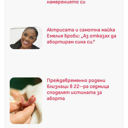
намерението си
Актрисата и самотна майка
Емелия Броби: „Аз отказах да
абортирам сина си.“
Преждевременно родени
близнаци в 22–ра седмица
споделят истината за
аборта