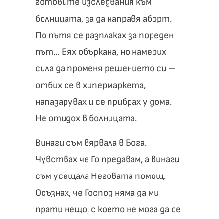
готовите изследвания към
болницата, за да направя аборт.
По пътя се разплаках за пореден
път… Бях объркана, но намерих
сила да променя решението си –
отбих се в хипермаркета,
напазарувах и се прибрах у дома.
Не отидох в болницата.
Винаги съм вярвала в Бога.
Чувствах че Го предавам, а винаги
съм усещала Неговата помощ.
Осъзнах, че Господ няма да ми
прати нещо, с което не мога да се