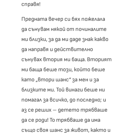
справя!
Предната вечер си бях пожелала
да сънувам някой от починалите
ми близки, за да ми даде знак какво
да направя и действително
сънувах втория ми баща. Вторият
ми баща беше този, който беше
като „втори шанс“ за мен и за
близките ми. Той винаги беше ни
помагал за всичко, до последно; и
аз се реших – детето трябваше
да се роди! То трябваше да има
също своя шанс за живот, както и