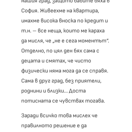
нашия град, защото бабите бяха в
София. Живеехме на квартира,
имахме висока вноска по кредит и
т.н. – все неща, които ме караха
да мисля, че „не е сега моментът“.
Отделно, по цял ден бях сама с
децата и смятах, че чисто
физически няма мога да се справя.
Сама в друг град, без приятели,
роднини и близки… Доста
потисната се чувствах тогава.
Заради всичко това мислех че
правилното решение е да