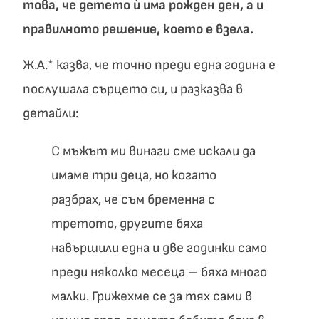
това, че детето ѝ има рожден ден, а и
правилното решение, което е взела.
Ж.А.* казва, че точно преди една година е
послушала сърцето си, и разказва в
детайли:
С мъжът ми винаги сме искали да
имаме три деца, но когато
разбрах, че съм бременна с
третото, другите бяха
навършили една и две годинки само
преди няколко месеца – бяха много
малки. Грижехме се за тях сами в