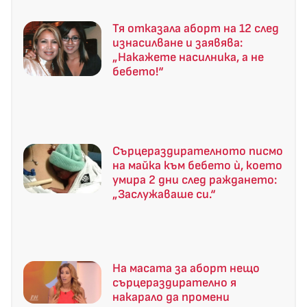
Тя отказала аборт на 12 след
изнасилване и заявява:
„Накажете насилника, а не
бебето!“
Сърцераздирателното писмо
на майка към бебето ѝ, което
умира 2 дни след раждането:
„Заслужаваше си.“
На масата за аборт нещо
сърцераздирателно я
накарало да промени