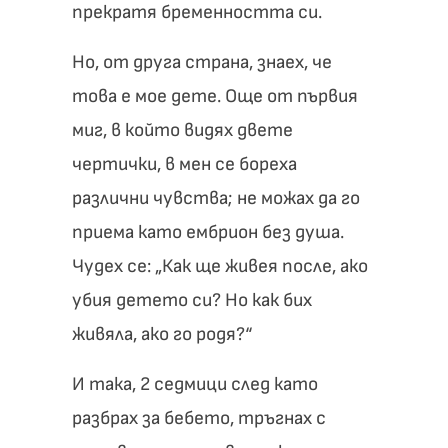
прекратя бременността си.
Но, от друга страна, знаех, че
това е мое дете. Още от първия
миг, в който видях двете
чертички, в мен се бореха
различни чувства; не можах да го
приема като ембрион без душа.
Чудех се: „Как ще живея после, ако
убия детето си? Но как бих
живяла, ако го родя?“
И така, 2 седмици след като
разбрах за бебето, тръгнах с