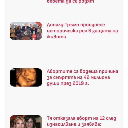
бебета да се родят
Доналд Тръмп произнесе
историческа реч в защита на
живота
Абортите са водеща причина
за смъртта на 42 милиона
души през 2019 г.
Тя отказала аборт на 12 след
изнасилване и заявява: