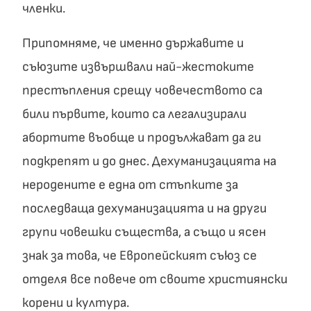
членки.
Припомняме, че именно държавите и
съюзите извършвали най-жестоките
престъпления срещу човечеството са
били първите, които са легализирали
абортите въобще и продължават да ги
подкрепят и до днес. Дехуманизацията на
неродените е една от стъпките за
последваща дехуманизацията и на други
групи човешки същества, а също и ясен
знак за това, че Европейският съюз се
отделя все повече от своите християнски
корени и култура.