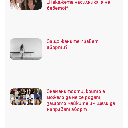
„Накажете насилника, а не
бебето!“
Защо жените правят
аборти?
Знаменитости, които е
можело да не се родят,
защото майките им щели да
направят аборт