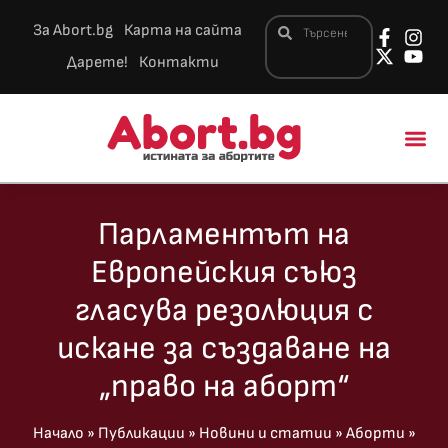
За Abort.bg
Карта на сайта
Дарете!
Контакти
Новини и 
Парламентът на
Европейския съюз
гласува резолюция с
искане за създаване на
„право на аборт“
Начало
»
Публикации
»
Новини и статии
»
Аборти
»