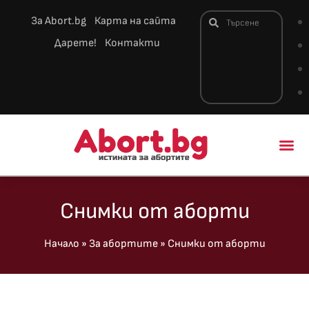
За Abort.bg
Карта на сайта
Дарете!
Контакти
Новини и 
Снимки от аборти
Начало
»
За абортите
»
Снимки от аборти