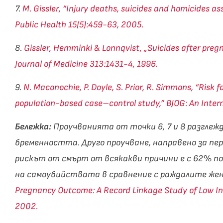
7.
M. Gissler, “Injury deaths, suicides and homicides a
Public Health 15(5):459-63, 2005.
8.
Gissler, Hemminki & Lonnqvist, „Suicides after pregna
Journal of Medicine 313:1431-4, 1996.
9.
N. Maconochie, P. Doyle, S. Prior, R. Simmons, “Risk 
population-based case–control study,” BJOG: An Intern
Бележка:
Проучванията от точки 6, 7 и 8 разглеж
бременността. Друго проучване, направено за пер
рискът от смърт от всякакви причини е с 62% по
на самоубийствата в сравнение с раждалите же
Pregnancy Outcome: A Record Linkage Study of Low In
2002.