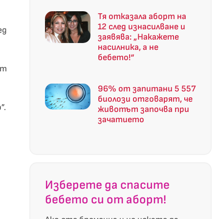
Тя отказала аборт на
12 след изнасилване и
ед
заявява: „Накажете
насилника, а не
бебето!“
от
96% от запитани 5 557
биолози отговарят, че
”.
животът започва при
зачатието
Изберете да спасите
бебето си от аборт!