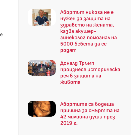
Абортът никога не е
нужен за защита на
здравето на жената,
казва акушер-
е
гинеколог помогнал на
5000 бебета да се
родят
Доналд Тръмп
произнесе историческа
реч в защита на
живота
Абортите са водеща
причина за смъртта на
42 милиона души през
2019 г.
и