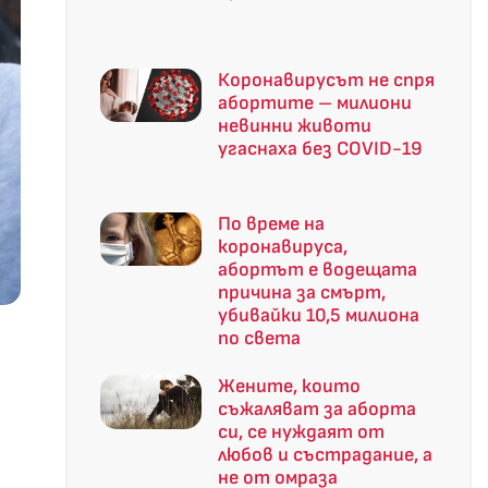
Коронавирусът не спря
абортите – милиони
невинни животи
угаснаха без COVID-19
По време на
коронавируса,
абортът е водещата
причина за смърт,
убивайки 10,5 милиона
по света
Жените, които
съжаляват за аборта
си, се нуждаят от
любов и състрадание, а
не от омраза