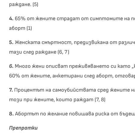
раждане. (5)
4.
65% от жените страдат от симптомите на п
аборт (1)
5.
Женската смъртност, предизвикана от различни
тази след раждане (6, 7)
6.
Много жени описват преживяването си като „ко
60% от жените, анкетирани след аборт, отговаря
7.
Процентът на самоубийствата сред жените на
този при жените, които раждат (7, 8)
8.
Абортът по желание повишава риска от бъдещ
Препратки