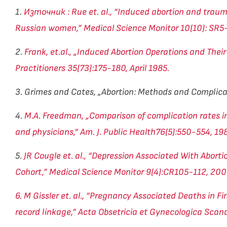
1.
Източник
: Rue et. al., “Induced abortion and trau
Russian women,” Medical Science Monitor 10(10): SR5
2.
Frank, et.al., „Induced Abortion Operations and Their
Practitioners 35(73):175-180, April 1985.
3. Grimes and Cates, „Abortion: Methods and Complica
4.
M.A. Freedman, „Comparison of complication rates in
and physicians,“ Am. J. Public Health76(5):550-554, 198
5.
JR Cougle et. al., “Depression Associated With Abort
Cohort,” Medical Science Monitor 9(4):CR105-112, 200
6. M Gissler et. al., “Pregnancy Associated Deaths in F
record linkage,” Acta Obsetricia et Gynecologica Scan