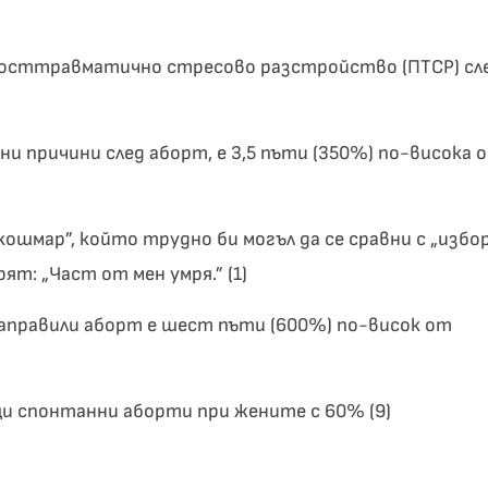
осттравматично стресово разстройство (ПТСР) сл
 причини след аборт, е 3,5 пъти (350%) по-висока 
шмар”, който трудно би могъл да се сравни с „избор
т: „Част от мен умря.” (1)
правили аборт е шест пъти (600%) по-висок от
и спонтанни аборти при жените с 60% (9)