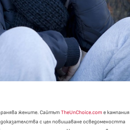
аранява жените. Сайтът
TheUnChoice.com
е кампания
на доказателства с цел повишаване осведомеността