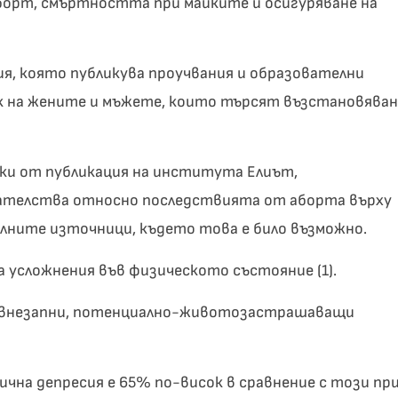
борт, смъртността при майките и осигуряване на
я, която публикува проучвания и образователни
к на жените и мъжете, които търсят възстановяван
тки от публикация на института Елиът,
зателства относно последствията от аборта върху
алните източници, където това е било възможно.
усложнения във физическото състояние (1).
 внезапни, потенциално-животозастрашаващи
чна депресия е 65% по-висок в сравнение с този пр