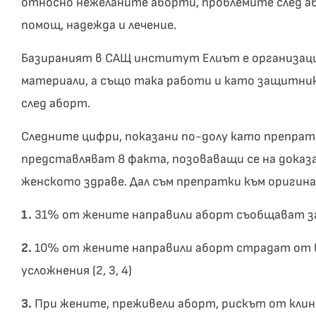
относно нежеланите аборти, проблемите след а
помощ, надежда и лечение.
Базираният в САЩ институт Елиът е организаци
материали, а също така работи и като защитни
след аборт.
Следните цифри, показани по-долу като препра
представляват 8 факта, позоваващи се на дока
женското здраве. Дал съм препратки към оригин
1.
31% от жените направили аборт съобщават за 
2.
10% от жените направили аборт страдат от
усложнения (2, 3, 4)
3.
При жените, преживели аборт, рискът от клини