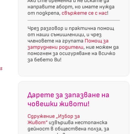
Ако сте бременна и не искате да
направите аборт, но имате нужда
от подкрепа,
свържете се с нас
!
Чрез разговор и практична помощ
от наши съмишленици, и чрез
членовете на групата
Помощ за
затруднени родители
, ние можем да
помогнем за осигуряване на всичко
за бебето Ви!
ts
Дарете за запазване на
човешки животи!
Сдружение „Избор за
Живот“
извършва нестопанска
дейност в обществена полза, за