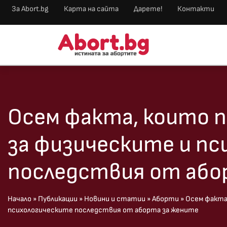
За Abort.bg
Карта на сайта
Дарете!
Контакти
Осем факта, които п
за физическите и пс
последствия от або
Начало
»
Публикации
»
Новини и статии
»
Аборти
»
Осем факта
психологическите последствия от аборта за жените