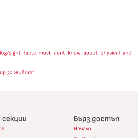
blog/eight-facts-most-dont-know-about-physical-and-
ор за Живот”
 секции
Бърз достъп
те
Начало