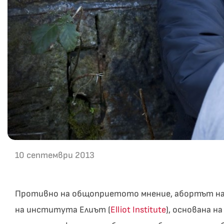
10 септември 2013
Противно на общоприетото мнение, абортът н
на института Елиът (
Elliot Institute
), основана 