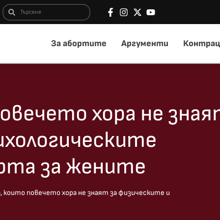
За абортите
Аргументи
Контрац
овечето хора не зная
ихологическите
рта за жените
, които повечето хора не знаят за физическите и