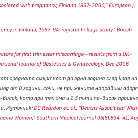
ssociated with pregnancy, Finland 1987-2000,” European J.
ncy in Finland, 1987-94: register linkage study,“ British
factors for first trimester miscarriage—results from a UK-
ational Journal of Obstetrics & Gynaecology, Dec 2006.
дат средната смъртност до една година след края на
иод от 8 години, сочи, че при жените направили абор
-висок, като при тях има и 2,5 пъти по-висок процен
ни.
Източник:
DC Reardon et. al., “Deaths Associated With
come Women,” Southern Medical Journal 95(8):834-41, Au