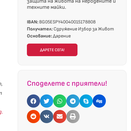
защита на живота на неродените и
техните майки.
IBAN:
BG05ESPY40040015178808
Получател:
Сдружение Избор за Живот
Основание:
Дарение
ДАРЕТЕ СЕГА!
Споделете с приятели!
т,
т
g.