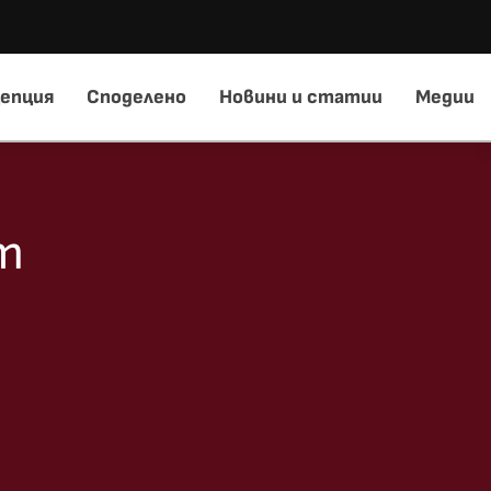
епция
Споделено
Новини и статии
Медии
т