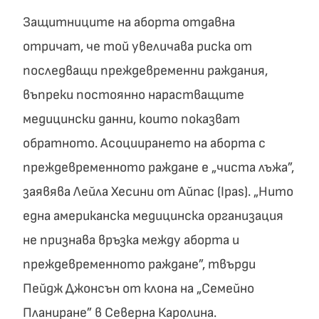
Защитниците на аборта отдавна
отричат, че той увеличава риска от
последващи преждевременни раждания,
въпреки постоянно нарастващите
медицински данни, които показват
обратното. Асоциирането на аборта с
преждевременното раждане е „чиста лъжа”,
заявява Лейла Хесини от Айпас (Ipas). „Нито
една американска медицинска организация
не признава връзка между аборта и
преждевременното раждане”, твърди
Пейдж Джонсън от клона на „Семейно
Планиране” в Северна Каролина.