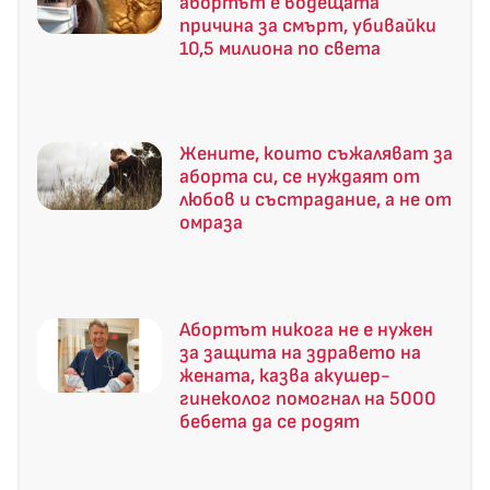
абортът е водещата
причина за смърт, убивайки
10,5 милиона по света
Жените, които съжаляват за
аборта си, се нуждаят от
любов и състрадание, а не от
омраза
Абортът никога не е нужен
за защита на здравето на
жената, казва акушер-
гинеколог помогнал на 5000
бебета да се родят