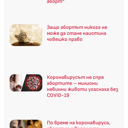
аборт“
Защо абортът никога не
може да стане наистина
човешко право
Коронавирусът не спря
абортите – милиони
невинни животи угаснаха без
COVID-19
По време на коронавируса,