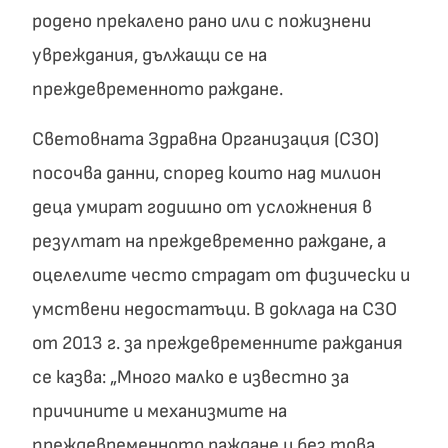
родено прекалено рано или с пожизнени
увреждания, дължащи се на
преждевременното раждане.
Световната Здравна Организация (СЗО)
посочва данни, според които над милион
деца умират годишно от усложнения в
резултат на преждевременно раждане, а
оцелелите често страдат от физически и
умствени недостатъци. В доклада на СЗО
от 2013 г. за преждевременните раждания
се казва: „Много малко е известно за
причините и механизмите на
преждевременното раждане и без това