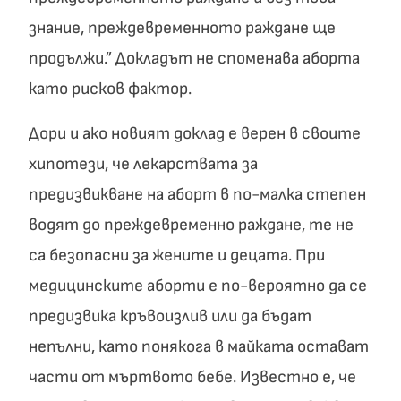
знание, преждевременното раждане ще
продължи.” Докладът не споменава аборта
като рисков фактор.
Дори и ако новият доклад е верен в своите
хипотези, че лекарствата за
предизвикване на аборт в по-малка степен
водят до преждевременно раждане, те не
са безопасни за жените и децата. При
медицинските аборти е по-вероятно да се
предизвика кръвоизлив или да бъдат
непълни, като понякога в майката остават
части от мъртвото бебе. Известно е, че