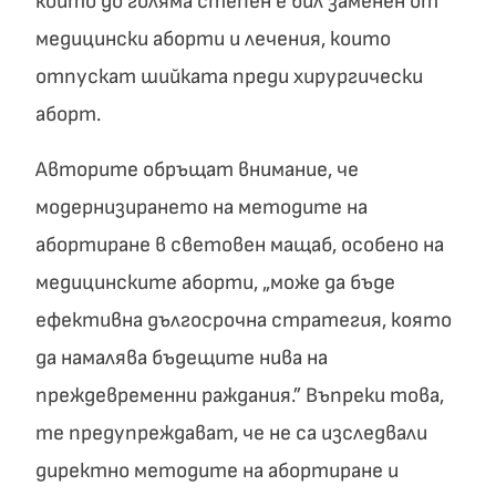
който до голяма степен е бил заменен от
медицински аборти и лечения, които
отпускат шийката преди хирургически
аборт.
Авторите обръщат внимание, че
модернизирането на методите на
абортиране в световен мащаб, особено на
медицинските аборти, „може да бъде
ефективна дългосрочна стратегия, която
да намалява бъдещите нива на
преждевременни раждания.” Въпреки това,
те предупреждават, че не са изследвали
директно методите на абортиране и