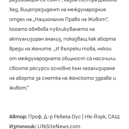
Хед, вицепрезидент на международния
отдел на „Национално Право на Живот“,
когато обявява публикуването на
актуализиран анализ, показващ как аборта
вреди на жените. „И въпреки това, някои
от международната общност са насочили
своите ресурси основно към легализиране
на аборта за сметка на женското здраве и
живот.”
Автор:
Проф. Д-р Ребека Оус | Ню Йорк, САЩ
Източник:
LifeSiteNews.com