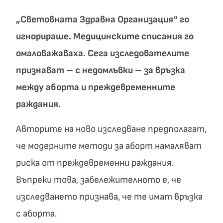
„Световната Здравна Организация“ го
игнорираше. Медицинските списания го
омаловажаваха. Сега изследователите
признават – с недомлъвки – за връзка
между аборта и преждевременните
раждания.
Авторите на ново изследване предполагат,
че модерните методи за аборт намаляват
риска от преждевременни раждания.
Въпреки това, забележителното е, че
изследването признава, че те имат връзка
с аборта.