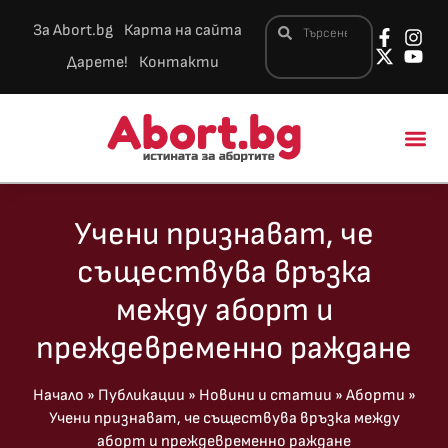
За Abort.bg
Карта на сайта
Дарете!
Контакти
Новини и 
Учени признават, че
съществува връзка
между аборт и
преждевременно раждане
Начало
»
Публикации
»
Новини и статии
»
Аборти
»
Учени признават, че съществува връзка между
аборт и преждевременно раждане