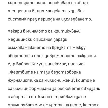
хипотезите им се основават на общи
тенденции в шотландската здравна
система през периода на изследването.
Лекари в миналото са критикували
медицински списания заради
омаловажаването на връзката между
абортите и преждевременните раждания.
Д-р Байрон Калун, гинеколог, писа че:
„Жертвите на тази безотговорна
журналистика са милиони жени”, които не
са били информирани за рисковете свързани
с аборта и по-късно е трябвало да се
примиряват със смъртта на дете, което е