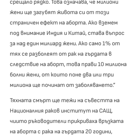
срещало рядко. Това означава, че милиони
жени ще загубят живота си от този
страничен ефект на аборта. Ако вземем
под внимание Индия и Китай, става въпрос
за над един милиард жени. Ако само 1% от
тях се разболеят от рак на гърдата в
следствие на аборт, това прави 10 милиона
болни жени, от които поне два или три
милиона ще починат от заболяването.”
Тяхната смърт ще тежи на съвестта на
Националния раков институт на САЩ,
чиито ръководители прикриваха връзката
на аборта с рака на гърдата 20 години,