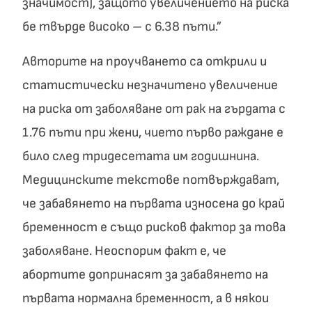
значимост), защото увеличението на риска
бе твърде високо – с 6.38 пъти.”
Авторите на проучването са открили и
статистически незначитено увеличение
на риска от заболяване от рак на гърдата с
1.76 пъти при жени, чието първо раждане е
било след тридесетата им годишнина.
Медицинските текстове потвърждават,
че забавянето на първата износена до край
бременност е също рисков фактор за това
заболяване. Неоспорим факт е, че
абортите допринасят за забавянето на
първата нормална бременност, а в някои