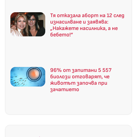
Тя отказала аборт на 12 след
изнасилване и заявява:
„Накажете насилника, а не
бебето!“
96% от запитани 5 557
биолози отговарят, че
животът започва при
зачатието