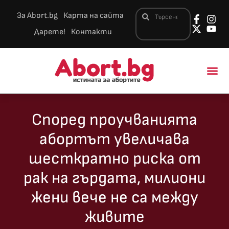
За Abort.bg
Карта на сайта
Дарете!
Контакти
Новини и 
Според проучванията
абортът увеличава
шесткратно риска от
рак на гърдата, милиони
жени вече не са между
живите