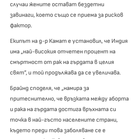
случаи жените остават бездетни
завинаги, което също се приема за рисков
фактор.
Екипът на д-р Камат е установил, че Индия
има „най-високия отчетен процент на
смъртност от рак на гърдата в целия
свят”, и той продължава да се увеличава.
Брайнд споделя, че „намира за
притеснително, че връзката между аборта
и рака на гърдата достига връхната си
точка в най-гъсто населените страни,
където преди това заболяване се е