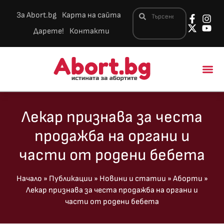
За Abort.bg
Карта на сайта
Дарете!
Контакти
Новини и 
Лекар признава за честа
продажба на органи и
части от родени бебета
Начало
»
Публикации
»
Новини и статии
»
Аборти
»
Лекар признава за честа продажба на органи и
части от родени бебета