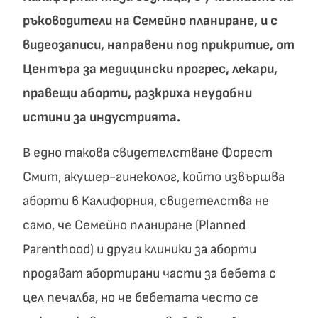
ръководители на Семейно планиране, и с
видеозаписи, направени под прикритие, от
Центъра за медицински прогрес, лекари,
правещи аборти, разкриха неудобни
истини за индустрията.
В едно такова свидетелстване Форест
Смит, акушер-гинеколог, който извършва
аборти в Калифорния, свидетелства не
само, че Семейно планиране (Planned
Parenthood) и други клиники за аборти
продават абортирани части за бебета с
цел печалба, но че бебетата често се