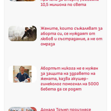
10,5 милиона по света
Жените, които съжаляват за
аборта си, се нуждаят от
любов и състрадание, а не от
омраза
Абортът никога не е нужен
за защита на здравето на
жената, казва акушер-
гинеколог помогнал на 5000
бебета да се родят
Доналд Тръмп произнесе