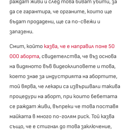
раждат живи и след това биват убити, за
да се гарантира, че органите, които ще
бъдат продадени, ще са по-свежи и
запазени.
Смит, който
казва, че е направил поне 50
000 аборта
, свидетелства, че въз основа
на видяното във видеоклиповете и това,
което знае за индустрията на абортите,
той вярва, че лекари са извършвали такива
процедури на аборт, при които бебетата
се раждат живи, въпреки че това поставя
майката в много по-голям риск. Той казва
също, че е стигнал до това заключение,