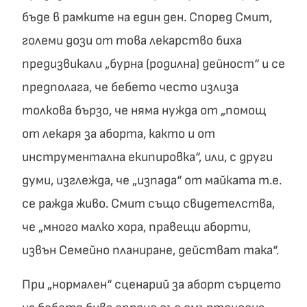
бъде в рамките на един ден. Според Смит,
големи дози от това лекарство биха
предизвикали „бурна (родилна) дейност“ и се
предполага, че бебето често излиза
толкова бързо, че няма нужда от „помощ
от лекаря за аборта, както и от
инструментална екипировка“, или, с други
думи, изглежда, че „изпада“ от майката т.е.
се ражда живо. Смит също свидетелства,
че „много малко хора, правещи аборти,
извън Семейно планиране, действат така“.
При „нормален“ сценарий за аборт сърцето