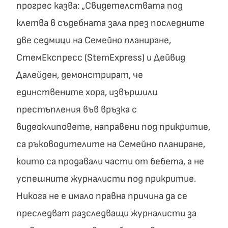
прогрес казва: „Свидетелствата под
клетва в съдебната зала през последните
две седмици на Семейно планиране,
СтемЕкспресс (StemExpress) и Дейвид
Далейден, демонстрират, че
единствените хора, извършили
престъпления във връзка с
видеоклиповете, направени под прикритие,
са ръководителите на Семейно планиране,
които са продавали части от бебета, а не
успешните журналисти под прикритие.
Никога не е имало правна причина да се
преследват разследващи журналисти за