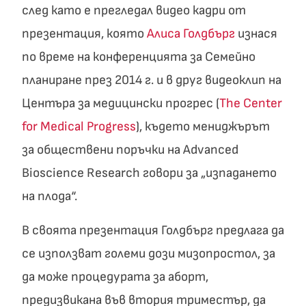
след като е прегледал видео кадри от
презентация, която
Алиса Голдбърг
изнася
по време на конференцията за Семейно
планиране през 2014 г. и в друг видеоклип на
Центъра за медицински прогрес (
The Center
for Medical Progress
), където мениджърът
за обществени поръчки на Advanced
Bioscience Research говори за „изпадането
на плода“.
В своята презентация Голдбърг предлага да
се използват големи дози мизопростол, за
да може процедурата за аборт,
предизвикана във втория триместър, да