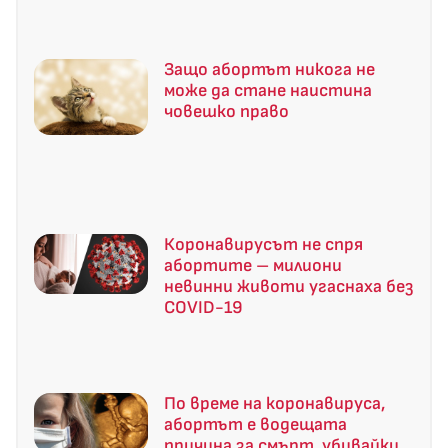
Защо абортът никога не
може да стане наистина
човешко право
Коронавирусът не спря
абортите – милиони
невинни животи угаснаха без
COVID-19
По време на коронавируса,
абортът е водещата
причина за смърт, убивайки