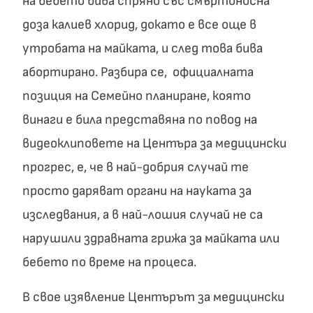
на бебето бива спряно със смъртоносна
доза калиев хлорид, докато е все още в
утробата на майката, и след това бива
абортирано. Разбира се, официалната
позиция на Семейно планиране, която
винаги е била представяна по повод на
видеоклиповете на Центъра за медицински
прогрес, е, че в най-добрия случай те
просто даряват органи на науката за
изследвания, а в най-лошия случай не са
нарушили здравната грижа за майката или
бебето по време на процеса.
В свое изявление Центърът за медицински