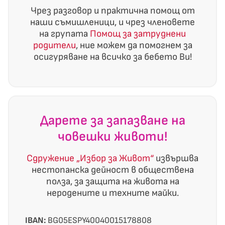
Чрез разговор и практична помощ от
наши съмишленици, и чрез членовете
на групата
Помощ за затруднени
родители
, ние можем да помогнем за
осигуряване на всичко за бебето Ви!
Дарете за запазване на
човешки животи!
Сдружение „Избор за Живот“
извършва
нестопанска дейност в обществена
полза, за защита на живота на
неродените и техните майки.
IBAN:
BG05ESPY40040015178808