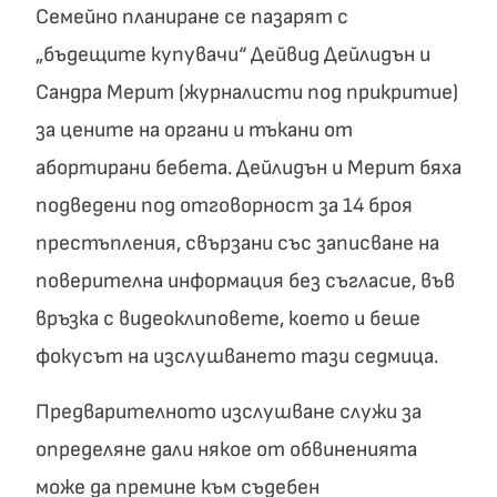
Семейно планиране се пазарят с
„бъдещите купувачи“ Дейвид Дейлидън и
Сандра Мерит (журналисти под прикритие)
за цените на органи и тъкани от
абортирани бебета. Дейлидън и Мерит бяха
подведени под отговорност за 14 броя
престъпления, свързани със записване на
поверителна информация без съгласие, във
връзка с видеоклиповете, което и беше
фокусът на изслушването тази седмица.
Предварителното изслушване служи за
определяне дали някое от обвиненията
може да премине към съдебен