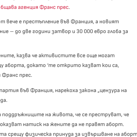
общава агенция Франс прес
.
т вече е престъпление във Франция, а новият
е – до две години затвор и 30 000 евро глоба за
ените, казва че активистите все още могат
у аборта, докато ‘те открито казват кои са,
я Франс прес.
артия във Франция, нарекоха закона „цензура на
да.
 поддръжниците на живота, че се преструват, че
 оказват натиск на жените да не правят аборт.
а срещу физическа принуда за извършване на абор