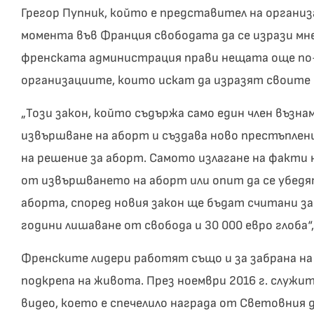
Грегор Пупник, който е представител на организ
момента във Франция свободата да се изрази мн
френската администрация прави нещата още по-т
организациите, които искат да изразят своите и
„Този закон, който съдържа само един член възна
извършване на аборт и създава ново престъплен
на решение за аборт. Самото излагане на факти 
от извършването на аборт или опит да се убедя
аборта, според новия закон ще бъдат считани за 
години лишаване от свобода и 30 000 евро глоба“,
Френските лидери работят също и за забрана на 
подкрепа на живота. През ноември 2016 г. служ
видео, което е спечелило награда от Световния д