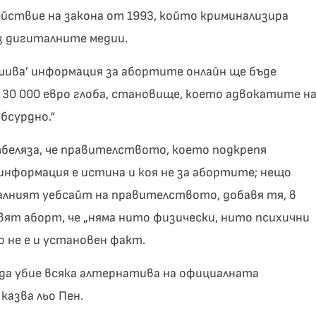
ействие на закона от 1993, който криминализира
з дигиталните медии.
шива’ информация за абортите онлайн ще бъде
и 30 000 евро глоба, становище, което адвокатите н
бсурдно.“
беляза, че правителството, което подкрепя
информация е истина и коя не за абортите; нещо
лният уебсайт на правителството, добавя тя, в
ят аборт, че „няма нито физически, нито психични
о не е и установен факт.
а убие всяка алтернатива на официалната
казва льо Пен.