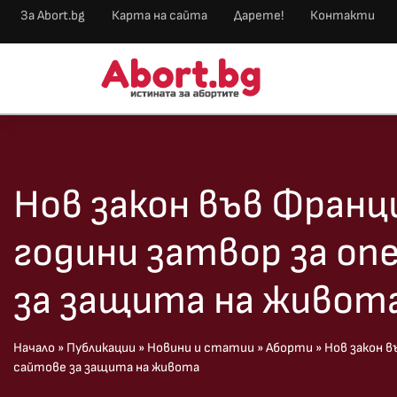
За Abort.bg
Карта на сайта
Дарете!
Контакти
Нов закон във Франци
години затвор за о
за защита на живот
Начало
»
Публикации
»
Новини и статии
»
Аборти
»
Нов закон в
сайтове за защита на живота