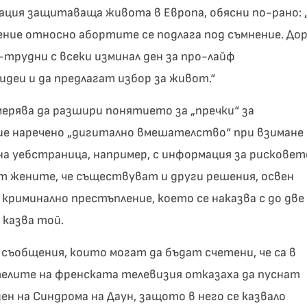
ация защитаваща живота в Европа, обясни по-рано: 
ение относно абортите се подлага под съмнение. До
рудни с всеки изминал ден за про-лайф
деи и да предлагат избор за живот.“
мерява да разшири понятието за „пречки“ за
ие наречено „дигитално вмешателство“ при взимане
на уебстраница, например, с информация за рисковет
т жените, че съществуват и други решения, освен
криминално престъпление, което се наказва с до две
 казва той.
съобщения, които могат да бъдат счетени, че са в
ителите на френската телевизия отказаха да пуснат
ен на Синдрома на Даун, защото в него се казвало