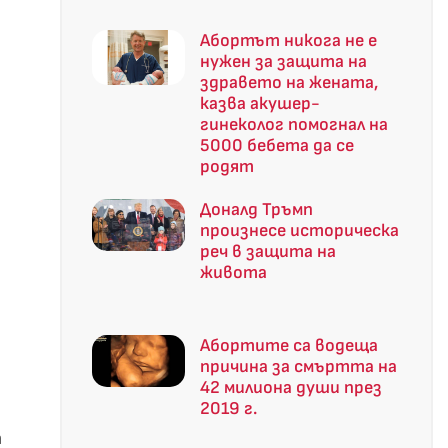
Абортът никога не е
нужен за защита на
здравето на жената,
казва акушер-
гинеколог помогнал на
5000 бебета да се
родят
Доналд Тръмп
произнесе историческа
реч в защита на
живота
Абортите са водеща
причина за смъртта на
42 милиона души през
2019 г.
т