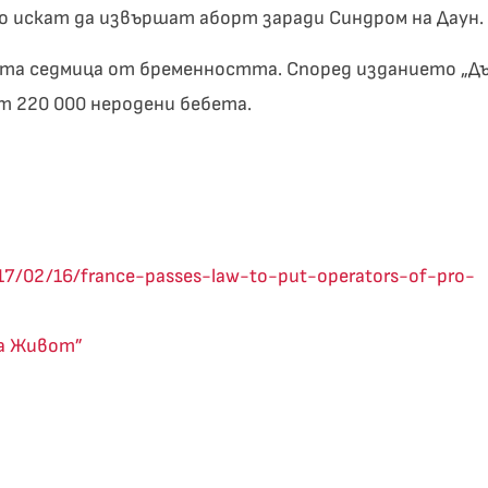
о искат да извършат аборт заради Синдром на Даун.
2-та седмица от бременността. Според изданието „Д
т 220 000 неродени бебета.
17/02/16/france-passes-law-to-put-operators-of-pro-
за Живот”