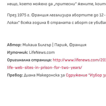
нещо, което можело да „притесни“ жените, коит
През 1975 г. Франция легализира абортите до 1
Локал“ всяка година в страната с аборт се убива
Автор:
Микаиа Билгър | Париж, Франция
Източник:
LifeNews.com
Оригинална страница:
http://www.lifenews.com/20
life-web-sites-in-prison-for-two-years/
Превод:
Диана Македонска за
Сдружение “Избор 