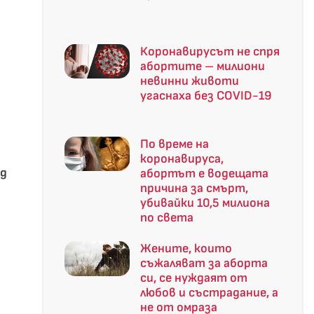
Коронавирусът не спря
абортите – милиони
невинни животи
угаснаха без COVID-19
По време на
коронавируса,
ед
абортът е водещата
причина за смърт,
убивайки 10,5 милиона
по света
Жените, които
съжаляват за аборта
си, се нуждаят от
любов и състрадание, а
не от омраза