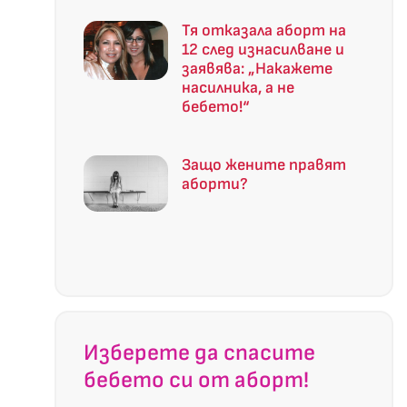
Тя отказала аборт на
12 след изнасилване и
заявява: „Накажете
насилника, а не
бебето!“
а
Защо жените правят
аборти?
Изберете да спасите
бебето си от аборт!