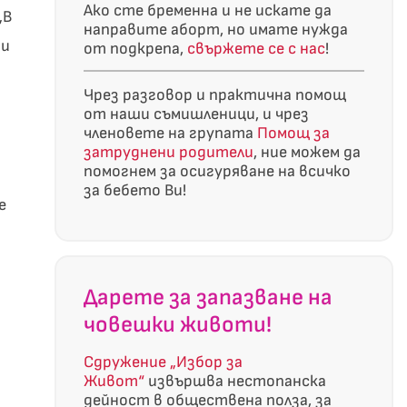
Ако сте бременна и не искате да
„В
направите аборт, но имате нужда
ри
от подкрепа,
свържете се с нас
!
Чрез разговор и практична помощ
от наши съмишленици, и чрез
членовете на групата
Помощ за
затруднени родители
, ние можем да
помогнем за осигуряване на всичко
за бебето Ви!
е
Дарете за запазване на
човешки животи!
Сдружение „Избор за
Живот“
извършва нестопанска
дейност в обществена полза, за