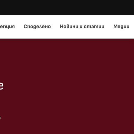
епция
Споделено
Новини и статии
Медии
е
а