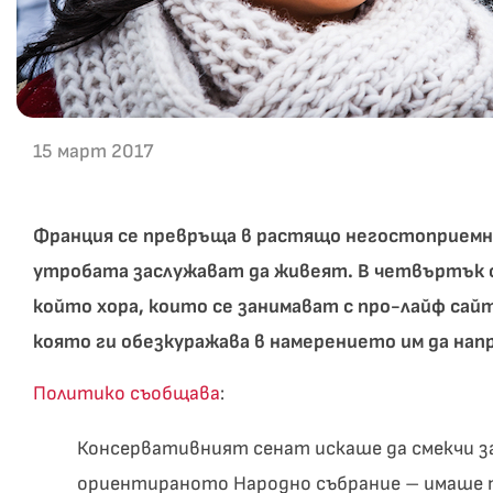
15 март 2017
Франция се превръща в растящо негостоприемна
утробата заслужават да живеят. В четвъртък ф
който хора, които се занимават с про-лайф сай
която ги обезкуражава в намерението им да нап
Политико съобщава
:
Консервативният сенат искаше да смекчи за
ориентираното Народно събрание – имаше п