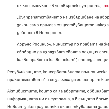
с явно гласуване в четвъртък сутринта,
съ
„Възпрепятстването на извършване на абор
закон само прилага съществуващото наказани
дейност в Интернет.
Лорънс Росиньол, министър по правата на ж
свободно да изразяват своята позиция срещ
какво правят и какво искат’“, според агенци
Републиканците, консервативната политическа п
правителството“ и се заклеха да го оспорят в съ
Активистите, които са за абортите, обвиняват
информацията им е неутрална, а в същото време
Новият закон разширява съществуващата защит