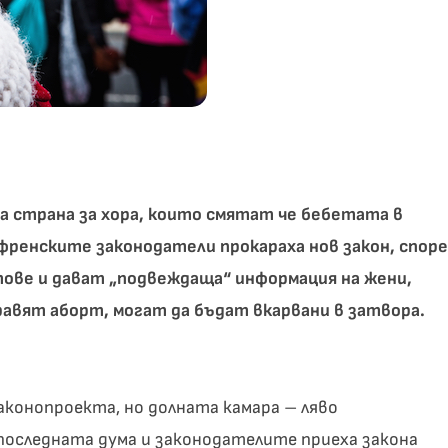
 страна за хора, които смятат че бебетата в
ренските законодатели прокараха нов закон, спор
тове и дават „подвеждаща“ информация на жени,
равят аборт, могат да бъдат вкарвани в затвора.
конопроекта, но долната камара – ляво
оследната дума и законодателите приеха закона