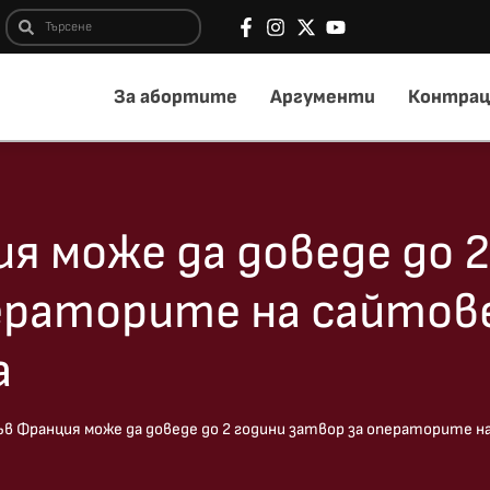
За абортите
Аргументи
Контрац
я може да доведе до 2
ператорите на сайтов
а
ъв Франция може да доведе до 2 години затвор за операторите н