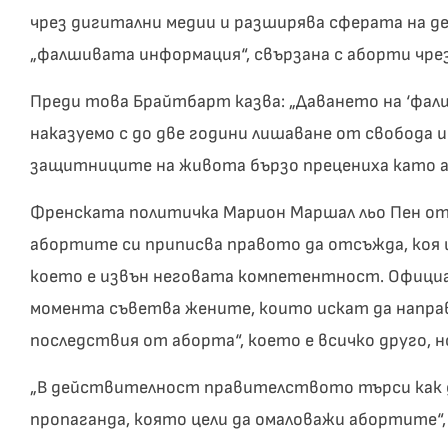
чрез дигитални медии и разширява сферата на д
„фалшивата информация“, свързана с аборти чре
Преди това Брайтбарт казва: „Даването на ‘фал
наказуемо с до две години лишаване от свобода 
защитниците на живота бързо прецениха като а
Френската политичка Марион Маршал льо Пен от
абортите си приписва правото да отсъжда, коя 
което е извън неговата компетентност. Официа
момента съветва жените, които искат да направ
последствия от аборта“, което е всичко друго, н
„В действителност правителството търси как д
пропаганда, която цели да омаловажи абортите“, 