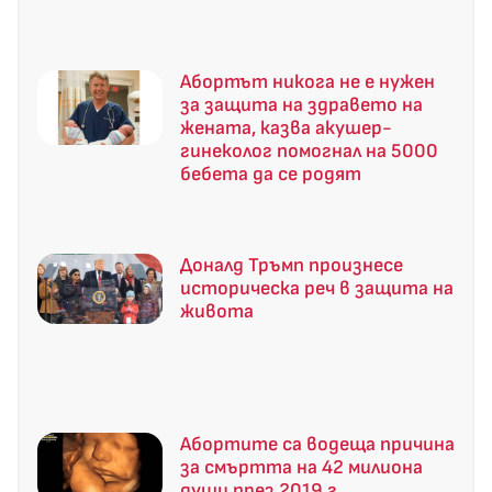
Абортът никога не е нужен
за защита на здравето на
жената, казва акушер-
гинеколог помогнал на 5000
бебета да се родят
Доналд Тръмп произнесе
историческа реч в защита на
живота
Абортите са водеща причина
за смъртта на 42 милиона
души през 2019 г.