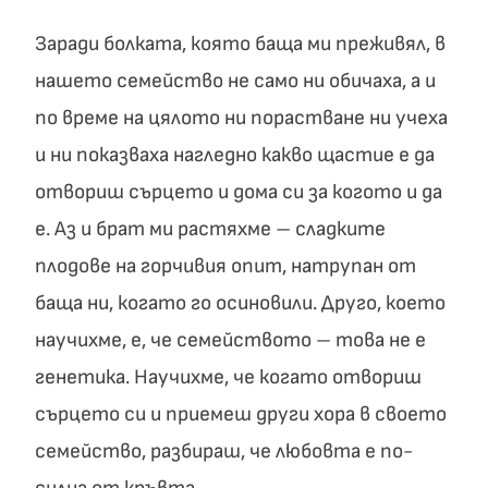
Заради болката, която баща ми преживял, в
нашето семейство не само ни обичаха, а и
по време на цялото ни порастване ни учеха
и ни показваха нагледно какво щастие е да
отвориш сърцето и дома си за когото и да
е. Аз и брат ми растяхме – сладките
плодове на горчивия опит, натрупан от
баща ни, когато го осиновили. Друго, което
научихме, е, че семейството – това не е
генетика. Научихме, че когато отвориш
сърцето си и приемеш други хора в своето
семейство, разбираш, че любовта е по-