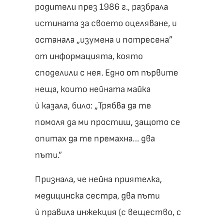
родители през 1986 г., разбрала
истината за своето оцеляване, и
останала „изумена и потресена”
от информацията, която
споделили с нея. Едно от първите
неща, които нейната майка
ѝ казала, било: „Трябва да те
помоля да ми простиш, защото се
опитах да те премахна… два
пъти.”
Признала, че нейна приятелка,
медицинска сестра, два пъти
ѝ правила инжекция (с вещество, с