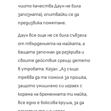
чиито качества Даун не била
запозната), опитвайки се да
предизвика помятане.
Даун все още не се била съвзела
от твърденията на майката, а
бащата започнал да разкрива и
своите действия срещу детето
в утробата. Казал: „Аз също
трябва да те помоля за прошка,
защото умишлено си играех с
корема на бременната ти майка,
все едно е боксова круша, за да