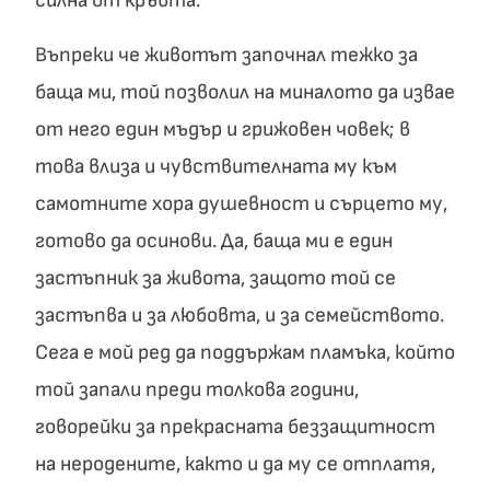
силна от кръвта.
Въпреки че животът започнал тежко за
баща ми, той позволил на миналото да извае
от него един мъдър и грижовен човек; в
това влиза и чувствителната му към
самотните хора душевност и сърцето му,
готово да осинови. Да, баща ми е един
застъпник за живота, защото той се
застъпва и за любовта, и за семейството.
Сега е мой ред да поддържам пламъка, който
той запали преди толкова години,
говорейки за прекрасната беззащитност
на неродените, както и да му се отплатя,