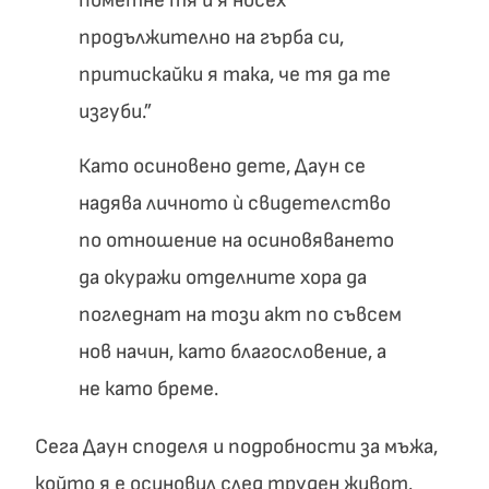
пометне тя и я носех
продължително на гърба си,
притискайки я така, че тя да те
изгуби.”
Като осиновено дете, Даун се
надява личното ѝ свидетелство
по отношение на осиновяването
да окуражи отделните хора да
погледнат на този акт по съвсем
нов начин, като благословение, а
не като бреме.
Сега Даун споделя и подробности за мъжа,
който я е осиновил след труден живот.