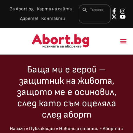
За Abort.bg
Карта на сайта
Дарете!
Контакти
Новини и 
Баща ми е герой –
защитник на живота,
защото ме е осиновил,
след като съм оцеляла
след аборт
Начало
»
Публикации
»
Новини и статии
»
Аборти
»