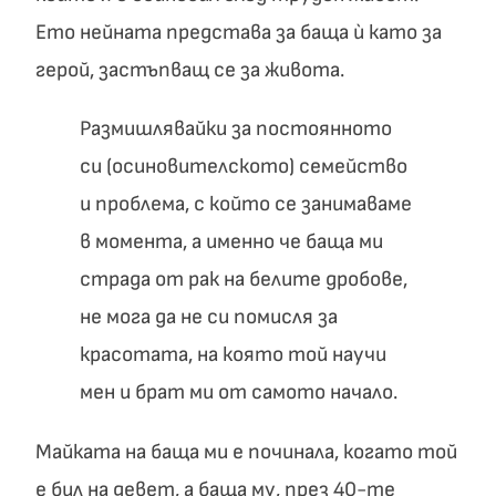
Ето нейната представа за баща ѝ като за
герой, застъпващ се за живота.
Размишлявайки за постоянното
си (осиновителското) семейство
и проблема, с който се занимаваме
в момента, а именно че баща ми
страда от рак на белите дробове,
не мога да не си помисля за
красотата, на която той научи
мен и брат ми от самото начало.
Майката на баща ми е починала, когато той
е бил на девет, а баща му, през 40-те