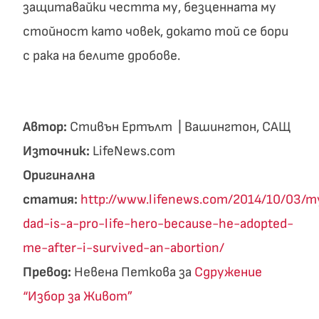
защитавайки честта му, безценната му
стойност като човек, докато той се бори
с рака на белите дробове.
Автор:
Стивън Ертълт | Вашингтон, САЩ
Източник:
LifeNews.com
Оригинална
статия:
http://www.lifenews.com/2014/10/03/m
dad-is-a-pro-life-hero-because-he-adopted-
me-after-i-survived-an-abortion/
Превод:
Невена Петкова за
Сдружение
“Избор за Живот”