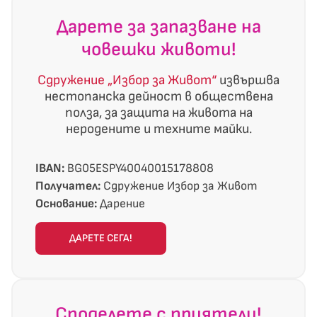
Дарете за запазване на
човешки животи!
Сдружение „Избор за Живот“
извършва
нестопанска дейност в обществена
полза, за защита на живота на
неродените и техните майки.
IBAN:
BG05ESPY40040015178808
Получател:
Сдружение Избор за Живот
Основание:
Дарение
ДАРЕТЕ СЕГА!
Споделете с приятели!