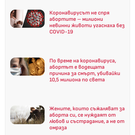
Коронавирусът не спря
абортите – милиони
невинни животи угаснаха без
COVID-19
По време на коронавируса,
абортът е водещата
причина за смърт, убивайки
10,5 милиона по света
Жените, които съжаляват за
аборта си, се нуждаят от
любов и състрадание, а не от
омраза