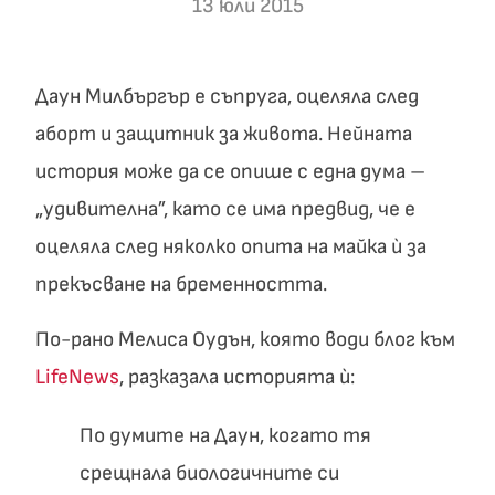
13 юли 2015
Даун Милбъргър е съпруга, оцеляла след
аборт и защитник за живота. Нейната
история може да се опише с една дума –
„удивителна”, като се има предвид, че е
оцеляла след няколко опита на майка ѝ за
прекъсване на бременността.
По-рано Мелиса Оудън, която води блог към
LifeNews
, разказала историята ѝ:
По думите на Даун, когато тя
срещнала биологичните си