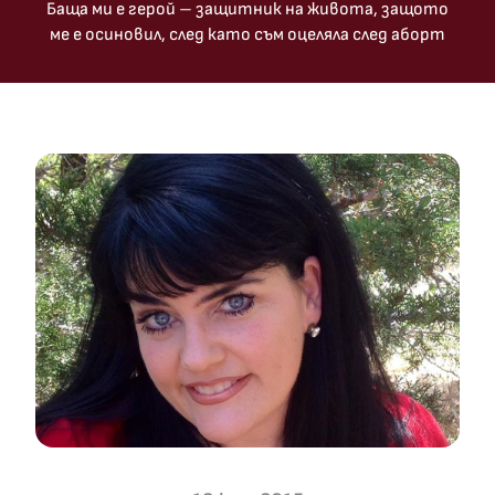
Баща ми е герой – защитник на живота, защото
ме е осиновил, след като съм оцеляла след аборт