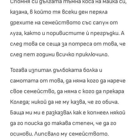
Спомня си дългата тъмна коса на майка си,
казана, в който тя всеки ден перяла
дрехите на семейството със сапун от
луга, както и поривистите ѝ прегръдки. А
след това се сеща за потреса от това, че
след пет години всичко приключило.
Тогава изпитал дълбоката болка и
самотата от това, да няма кого да нарече
свое семейство, да няма с кого да прекара
Коледа; никой да не му казва, че го обича.
Баща ми ми е разказвал как е копнеел някой
да го поиска до такава степен, че да го
осинови. Липсвало му семейството.