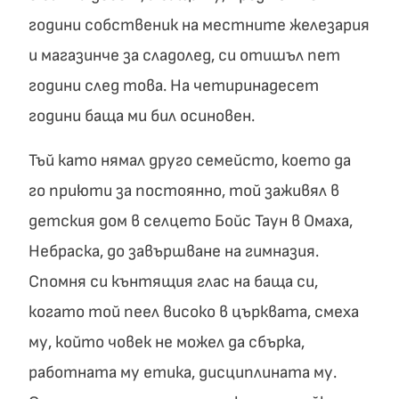
години собственик на местните железария
и магазинче за сладолед, си отишъл пет
години след това. На четиринадесет
години баща ми бил осиновен.
Тъй като нямал друго семейсто, което да
го приюти за постоянно, той заживял в
детския дом в селцето Бойс Таун в Омаха,
Небраска, до завършване на гимназия.
Спомня си кънтящия глас на баща си,
когато той пеел високо в църквата, смеха
му, който човек не можел да сбърка,
работната му етика, дисциплината му.