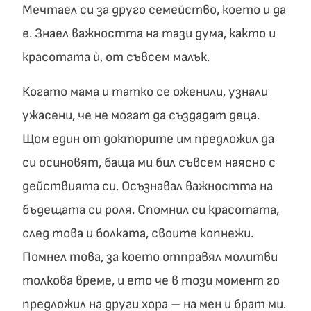
Мечтаел си за друго семейство, което и да
е. Знаел важността на тази дума, както и
красотата ѝ, от съвсем малък.
Когато мама и татко се оженили, узнали
ужасени, че не могат да създадат деца.
Щом един от докторите им предложил да
си осиновят, баща ми бил съвсем наясно с
действията си. Осъзнавал важността на
бъдещата си роля. Спомнил си красотата,
след това и болката, своите копнежи.
Помнел това, за което отправял молитви
толкова време, и ето че в този момент го
предложил на други хора – на мен и брат ми.