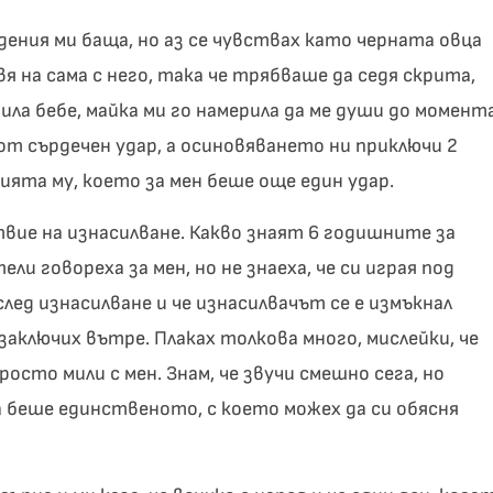
дения ми баща, но аз се чувствах като черната овца
я на сама с него, така че трябваше да седя скрита,
ила бебе, майка ми го намерила да ме души до момента
от сърдечен удар, а осиновяването ни приключи 2
ията му, което за мен беше още един удар.
ствие на изнасилване. Какво знаят 6 годишните за
и говореха за мен, но не знаеха, че си играя под
след изнасилване и че изнасилвачът се е измъкнал
заключих вътре. Плаках толкова много, мислейки, че
росто мили с мен. Знам, че звучи смешно сега, но
 беше единственото, с което можех да си обясня