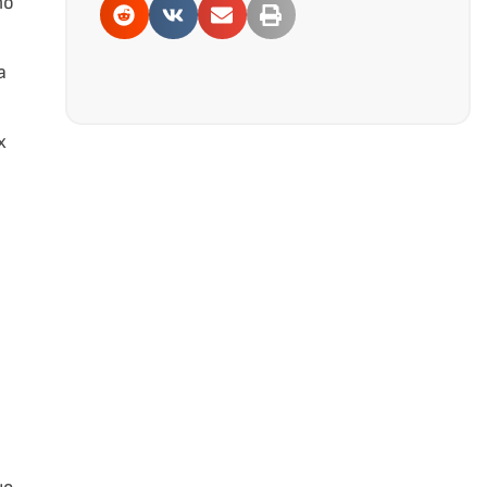
то
а
х