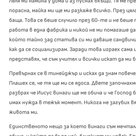
Леля ми намина у дома и аз пуснах вкъщи. Тя ме пре
порасна, майка ми ще ми разкаже всичко. През цял
баща. Това се беше случило през 60-те и не беше
работа в една фабрика и никой не ми помагаше да
който тайно зад статива си ми даваше сандвичи 
как да се социализирам. Заради това играех сама
представях, че съм учител и всички искат да ми 
Превърнах се в тинейджър и исках да знам повече, 
Плашех се, че тя ще ми се ядоса. Двете започнахме
разбрах че Иисус винаги ще ме обича и че Господ 
имах нужда в тежък момент. Никога не загубих в
живота ми.
Единственото нещо за което винаги съм мечтала 