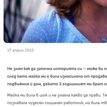
17 април 2015
Не знам как да започна историята си – може би 
след като майка ми е била изнасилена от продава
подвижния ѝ дом, докато 3 годишният ми брат спя
Майка ми била в шок и не знаела какво да прави. 
познавала чудесен социален работник, но била твъ