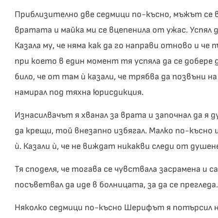
Приблизително две седмици по-късно, мъжът се въ
вратата и майка ми се вцепенила от ужас. Успял да
Казала му, че няма как да го направи отново и че 
при което в един момент тя успяла да се добере
било, че от там ѝ казали, че трябва да позвъни н
намирал под тяхна юрисдикция.
Изнасилвачът я хванал за врата и започнал да я д
да крещи, той внезапно избягал. Малко по-късно
ѝ. Казали ѝ, че не виждат никакви следи от душе
Тя споделя, че тогава се чувствала засрамена и с
посъветвал да иде в болницата, за да се прегледа.
Няколко седмици по-късно Шерифът я потърсил н