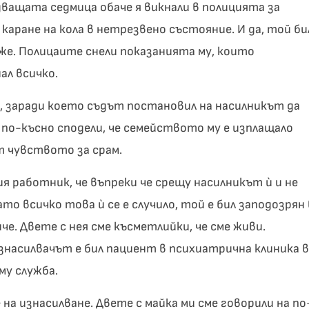
ледващата седмица обаче я викнали в полицията за
д каране на кола в нетрезвено състояние. И да, той би
же. Полицаите снели показанията му, които
ал всичко.
ен, заради което съдът постановил на насилникът да
я по-късно сподели, че семейството му е изплащало
т чувството за срам.
я работник, че въпреки че срещу насилникът ѝ и не
о всичко това ѝ се е случило, той е бил заподозрян 
че. Двете с нея сме късметлийки, че сме живи.
знасилвачът е бил пациент в психиатрична клиника в
му служба.
на изнасилване. Двете с майка ми сме говорили на по