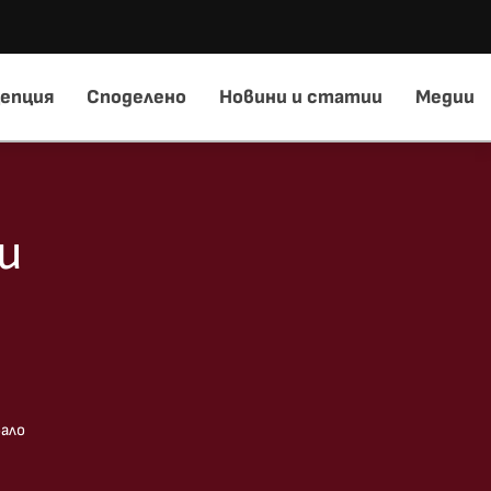
епция
Споделено
Новини и статии
Медии
и
вало