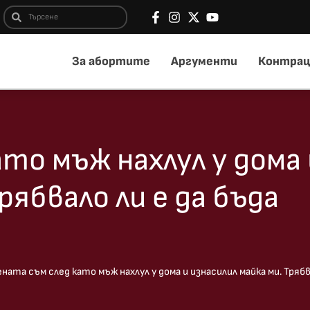
За абортите
Аргументи
Контрац
то мъж нахлул у дома 
рябвало ли е да бъда
ната съм след като мъж нахлул у дома и изнасилил майка ми. Тряб