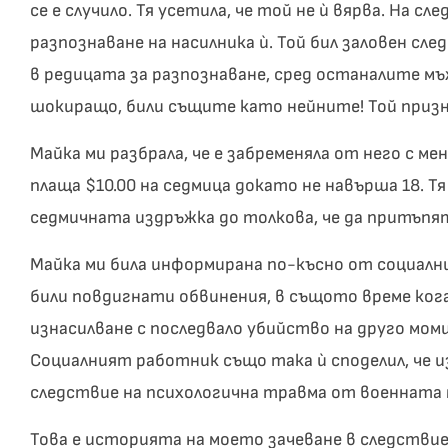
се е случило. Тя усетила, че той не ѝ вярва. На с
разпознаване на насилника ѝ. Той бил заловен сле
в редицата за разпознаване, сред останалите мъ
шокиращо, били същите като нейните! Той призн
Майка ми разбрала, че е забременяла от него с м
плаща $10.00 на седмица докато не навърша 18. Т
седмичната издръжка до толкова, че да притъпя
Майка ми била информирана по-късно от социални
били повдигнати обвинения, в същото време когат
изнасилване с последвало убийство на друго моми
Социалният работник също така ѝ споделил, че и
следствие на психологична травма от военната 
Това е историята на моето зачеване в следствие 