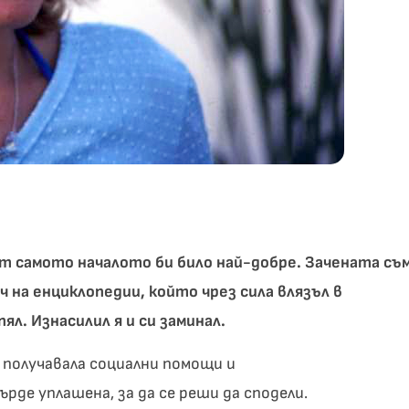
от самото началото би било най-добре. Зачената съ
ч на енциклопедии, който чрез сила влязъл в
л. Изнасилил я и си заминал.
Тя получавала социални помощи и
рде уплашена, за да се реши да сподели.