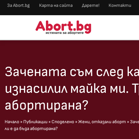
За Abort.bg
Карта на сайта
Дарете!
Контакти
Зачената съм след ка
изнасилил майка ми. Т
абортирана?
Начало
»
Публикации
»
Споделено
»
Жени, отказали аборт
»
Заче
ли е да бъда абортирана?