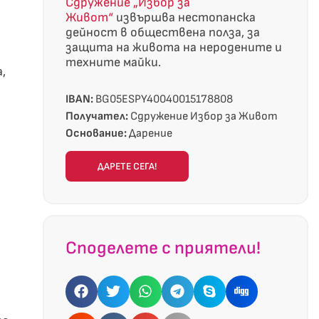
Сдружение „Избор за
Живот“
извършва нестопанска
дейност в обществена полза, за
защита на живота на неродените и
техните майки.
,
IBAN:
BG05ESPY40040015178808
Получател:
Сдружение Избор за Живот
Основание:
Дарение
ДАРЕТЕ СЕГА!
Споделете с приятели!