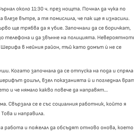
рнал около 11:30 ч. през нощта. Почнал да чука по
 влезе вътре, а тя помислила, че пак ще я изнасили.
първо ще трябва да я убие. Започнали да се боричкат,
 до телефона и да звънне на полицията. Невероятнот
а Шерифа в нейния район, тъй като домът ѝ не се
уши. Когато започнала да се отпуска на пода и спряла
 шерифът дошъл, взел показанията ѝ и погледнал вра
нето и че нямало какво повече да направят…
ама. Свързала се е със социалния работник, който я
 Това и направила.
а работа и пожелал да обсъдят отново онова, което