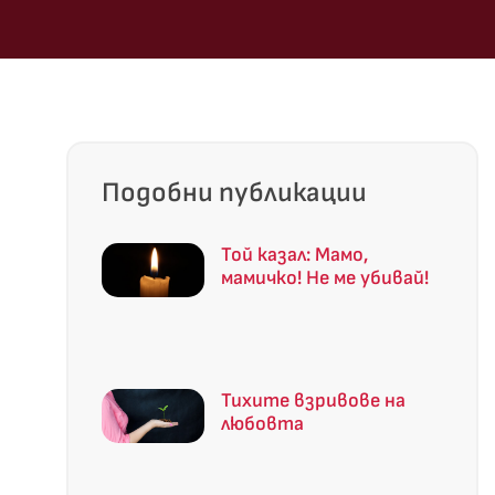
Подобни публикации
Той казал: Мамо,
мамичко! Не ме убивай!
Тихите взривове на
любовта