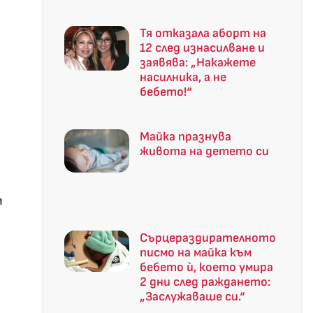
Тя отказала аборт на
12 след изнасилване и
заявява: „Накажете
насилника, а не
бебето!“
Майка празнува
живота на детето си
м
Сърцераздирателното
писмо на майка към
бебето ѝ, което умира
2 дни след раждането:
„Заслужаваше си.“