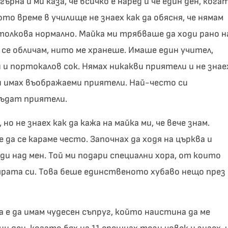
гърна и ми каза, че всичко е наред и че един ден, кога
ото време в училище не знаех как да обясня, че нямам
 толкова нормално. Майка ми трябваше да ходи рано н
 се обличам, нито ме хранеше. Имаше един учител,
и портокалов сок. Нямах никакви приятели и не знае
 и имах въображаеми приятели. Най-често си
бъдат приятели.
но не знаех как да кажа на майка ми, че вече знам.
 да се караме често. Започнах да ходя на църква и
бди над мен. Той ми подари специални хора, от които
ярата си. Това беше единственото хубаво нещо през
е да имам чудесен съпруг, който наистина да ме