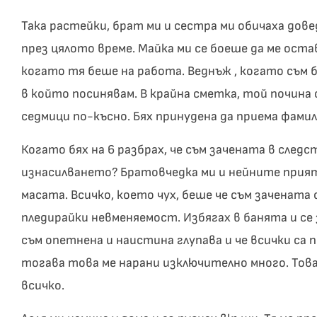
Така растейки, брат ми и сестра ми обичаха дове
през цялото време. Майка ми се боеше да ме остав
когато тя беше на работа. Веднъж , когато съм б
в който посинявам. В крайна сметка, той почина 
седмици по-късно. Бях принудена да приема фамил
Когато бях на 6 разбрах, че съм зачената в след
изнасилването? Братовчедка ми и нейните приятел
масата. Всичко, което чух, беше че съм зачената 
пледирайки невменяемост. Избягах в банята и се 
съм опетнена и наистина глупава и че всички са п
тогава това ме нарани изключително много. Това
всичко.