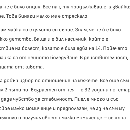
 не е било опция. Все пак, тя продължаваше казвайки
е. Това винаги малко ме е стряскало.
м майка си с цялото си сърце. Знам, че не ѝ е било
жко детство. Баща ѝ е бил насилник, който е
дствие на болест, когато е била едва на 14. Повечето
майка са от нейното боледуване. В действителност,
 нещата от живота.
ала добър избор по отношение на мъжете. Все още съм
бил 2 пъти по-възрастен от нея – с 32 години по-стар
 даде чувство за стабилност. Пиел е много и със
свое малко момиченце и предполагам, че аз не съм му
пълнило и получил своето малко момиченце – сестра