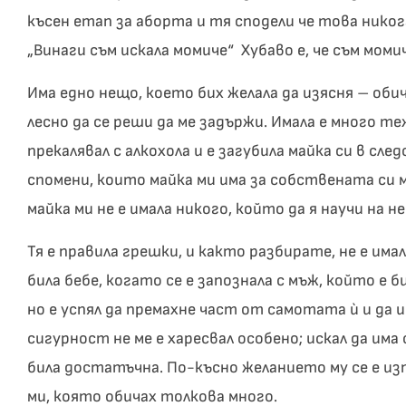
късен етап за аборта и тя сподели че това никога
„Винаги съм искала момиче“ Хубаво е, че съм момич
Има едно нещо, което бих желала да изясня – обича
лесно да се реши да ме задържи. Имала е много те
прекалявал с алкохола и е загубила майка си в сле
спомени, които майка ми има за собствената си 
майка ми не е имала никого, който да я научи на
Тя е правила грешки, и както разбирате, не е им
била бебе, когато се е запознала с мъж, който е 
но е успял да премахне част от самотата ѝ и да и
сигурност не ме е харесвал особено; искал да има 
била достатъчна. По-късно желанието му се е из
ми, която обичах толкова много.