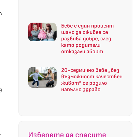
л
Бебе с един процент
шанс да оживее се
развива добре, след
като родители
отказали аборт
20-седмично бебе „без
възможност качествен
живот“ се родило
напълно здраво
в
Изберете да спасите
-