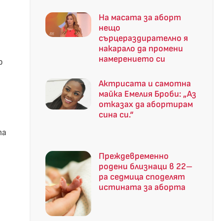
На масата за аборт
нещо
сърцераздирателно я
накарало да промени
намерението си
о
Актрисата и самотна
майка Емелия Броби: „Аз
отказах да абортирам
сина си.“
та
Преждевременно
родени близнаци в 22–
ра седмица споделят
истината за аборта