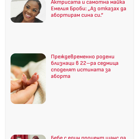
Актрисата и самотна майка
Емелия Броби: „Аз отказах да
абортирам сина си.“
Преждевременно родени
близнаци в 22–ра седмица
споделят истината за
аборта
Бебе с един процент шанс да