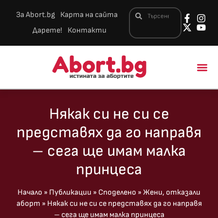
За Abort.bg
Карта на сайта
Дарете!
Контакти
Новини и 
Някак си не си се
представях да го направя
– сега ще имам малка
принцеса
Начало
»
Публикации
»
Споделено
»
Жени, отказали
аборт
»
Някак си не си се представях да го направя
– сега ще имам малка принцеса