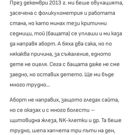
През декември 2013 г. ми беше овулацията,
засечена с фоликулометрия и работата
стана, но като минах тези критични
седмици, той (бащата) се уплаши и ми каза
да направя аборт. А бяха два сака, но по
някаква причина, за съжаление, едното
дете не оцеля. Сега с бащата даже не сме
заедно, но оставих детето. Ще ми бъде
много трудно…
Аборт не направих, защото гледах сайта,
но се оказах и с много болести –
щитовидна жлеза, NK-клетки и др. Та беше
трудно, шепа хапчета три пъти на ден,