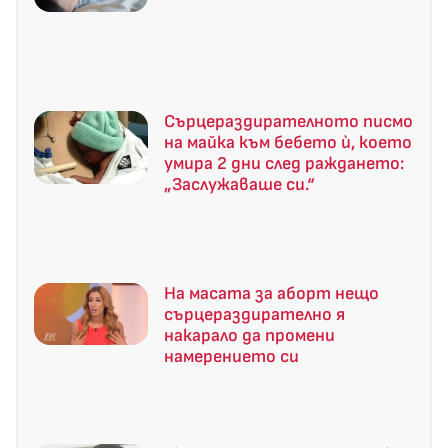
Сърцераздирателното писмо
на майка към бебето ѝ, което
умира 2 дни след раждането:
„Заслужаваше си.“
На масата за аборт нещо
сърцераздирателно я
накарало да промени
намерението си