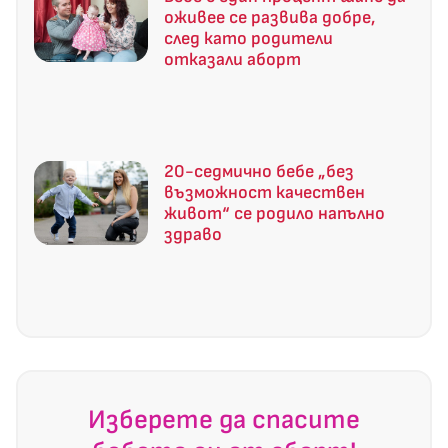
оживее се развива добре,
след като родители
отказали аборт
20-седмично бебе „без
възможност качествен
живот“ се родило напълно
здраво
Изберете да спасите