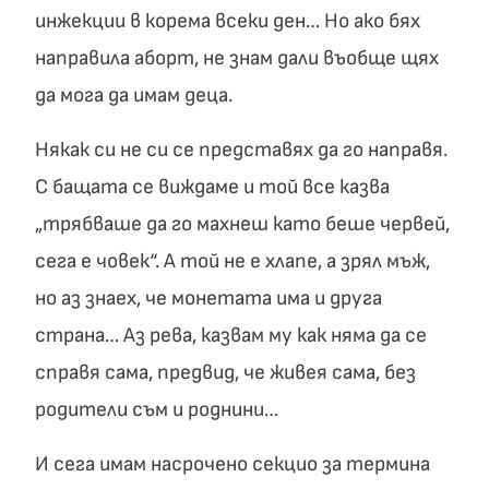
инжекции в корема всеки ден… Но ако бях
направила аборт, не знам дали въобще щях
да мога да имам деца.
Някак си не си се представях да го направя.
С бащата се виждаме и той все казва
„трябваше да го махнеш като беше червей,
сега е човек“. А той не е хлапе, а зрял мъж,
но аз знаех, че монетата има и друга
страна… Аз рева, казвам му как няма да се
справя сама, предвид, че живея сама, без
родители съм и роднини…
И сега имам насрочено секцио за термина