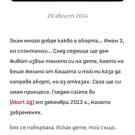
29 август 2014
Знам много добре какво е аборта… Имам 3,
но спонтанни… След седмица ще дам
живот извън тялото си на дете, което не
беше желано от бащата и той ми каза да
направя аборт, но аз отказах. Сега ще си
имам принцеса. Гледам сайта ви
(
Abort.bg
) от декември 2013 г., когато
забременях.
Бях се побъркала. Исках дете, той също.