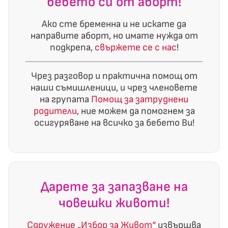
бебето си от аборт!
Ако сте бременна и не искате да
направите аборт, но имате нужда от
подкрепа,
свържете се с нас
!
Чрез разговор и практична помощ от
наши съмишленици, и чрез членовете
на групата
Помощ за затруднени
родители
, ние можем да помогнем за
осигуряване на всичко за бебето Ви!
Дарете за запазване на
човешки животи!
Сдружение „Избор за Живот“
извършва