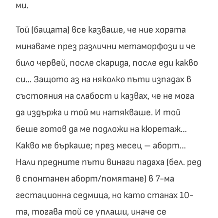
ми.
Той (бащата) все казваше, че ние хората
минаваме през различни метаморфози и че
било червей, после скарида, после еди какво
си… Защото аз на няколко пъти изпадах в
състояния на слабост и казвах, че не мога
да издържа и той ми натякваше. И той
беше готов да ме подложи на кюретаж…
Какво ме бъркаше; през месец – аборт…
Нали предните пъти винаги падаха (бел. ред
в спонтанен аборт/помятане) в 7-ма
гестационна седмица, но като станах 10-
та, тогава той се уплаши, иначе се