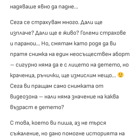
надяваше явно да падне…
Сега се страхувам много. Дали ще
изплаче? Дали ще е живо? Големи страхове
и паранои… Но, смятам като родя да ви
пратя снимка на един неосъществен аборт
– сигурно няма да е с лицето на детето, но
краченца, ръчички, ще измислим нещо…
Сега ви пращам само снимката от
видеозона – нали няма значение на каква
възраст е детето?
С това, което ви пиша, аз не търся
съжаление, но дано помогне историята на