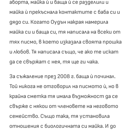
аборта, майка ѝ и баща ѝ се разделили и
майка ѝ прекъснала контактите с баба си и
дядо си. Когато Оудън накрая намерила
майка си и баща си, тя написала на всеки от
тях писмо, в което изказала своята прошка
и любов. Тя написала също, че ако те искат
да се свържат с нея, тя ще ги чака.
За съжаление през 2008 г. баща ѝ починал.
Той никога не отговорил на писмото ѝ, но в
крайна сметка тя имала възможност да се
свърже с някои от членовете на неговото
семейство. Също така, тя установила
отношения с биологичната си майка. И до