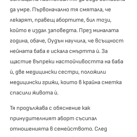
да умре. Първоначално тя смятала, че
лекарят, правещ абортите, бил този,
който е издал заповедта. През миналата
година, обаче, Оудън научила, че всъщност
нейната баба е искала смъртта ѝ. За
щастие въпреки настойчивостта на баба
ѝ, две медицински сестри, положили
медицински грижи, които в крайна сметка
спасили живота ѝ.
Тя продължава с обяснение как
принудителният аборт съсипал
отношенията в семейството. След