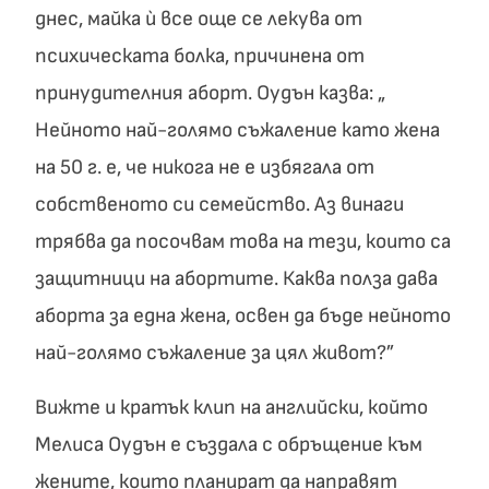
днес, майка ѝ все още се лекува от
психическата болка, причинена от
принудителния аборт. Оудън казва: „
Нейното най-голямо съжаление като жена
на 50 г. е, че никога не е избягала от
собственото си семейство. Аз винаги
трябва да посочвам това на тези, които са
защитници на абортите. Каква полза дава
аборта за една жена, освен да бъде нейното
най-голямо съжаление за цял живот?”
Вижте и кратък клип на английски, който
Мелиса Оудън е създала с обръщение към
жените, които планират да направят