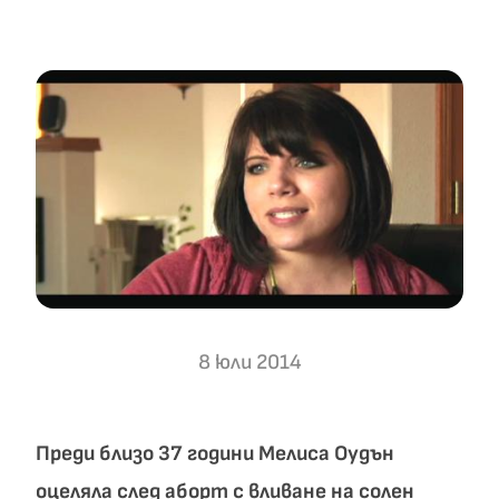
8 юли 2014
Преди близо 37 години Мелиса Оудън
оцеляла след аборт с вливане на солен