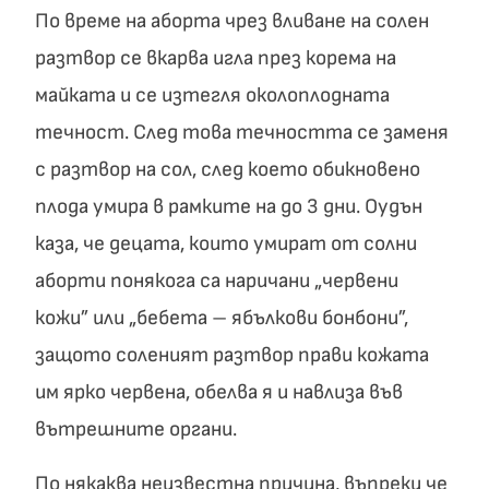
По време на аборта чрез вливане на солен
разтвор се вкарва игла през корема на
майката и се изтегля околоплодната
течност. След това течността се заменя
с разтвор на сол, след което обикновено
плода умира в рамките на до 3 дни. Оудън
каза, че децата, които умират от солни
аборти понякога са наричани „червени
кожи” или „бебета – ябълкови бонбони”,
защото соленият разтвор прави кожата
им ярко червена, обелва я и навлиза във
вътрешните органи.
По някаква неизвестна причина, въпреки че