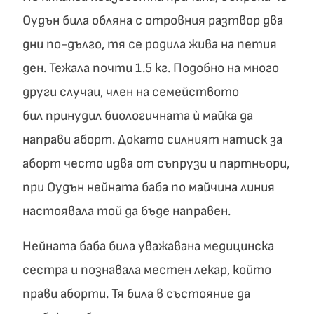
Оудън била обляна с отровния разтвор два
дни по-дълго, тя се родила жива на петия
ден. Тежала почти 1.5 кг. Подобно на много
други случаи, член на семейството
бил принудил биологичната ѝ майка да
направи аборт. Докато силният натиск за
аборт често идва от съпрузи и партньори,
при Оудън нейната баба по майчина линия
настоявала той да бъде направен.
Нейната баба била уважавана медицинска
сестра и познавала местен лекар, който
прави аборти. Тя била в състояние да