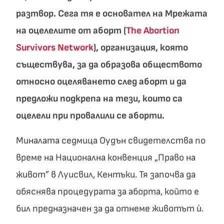
разтвор. Сега тя е основател на Мрежата
на оцелелите от аборт (
The Abortion
Survivors Network
), организация, която
съществува, за да образова обществото
относно оцеляването след аборт и да
предложи подкрепа на тези, които са
оцелели при провалили се аборти.
Миналата седмица Оудън свидетелства по
време на Национална конвенция „Право на
живот” в Луисвил, Кентъки. Тя започва да
обяснява процедурата за аборта, който е
бил предназначен за да отнеме животът ѝ.