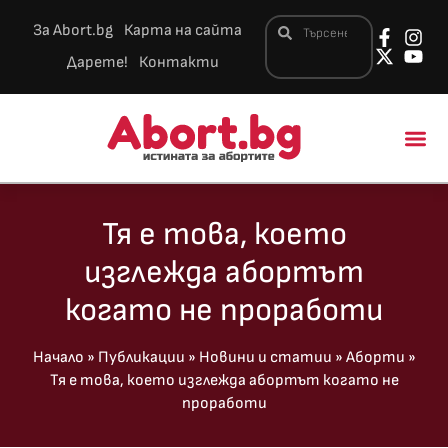
За Abort.bg
Карта на сайта
Дарете!
Контакти
Новини и 
Тя е това, което
изглежда абортът
когато не проработи
Начало
»
Публикации
»
Новини и статии
»
Аборти
»
Тя е това, което изглежда абортът когато не
проработи