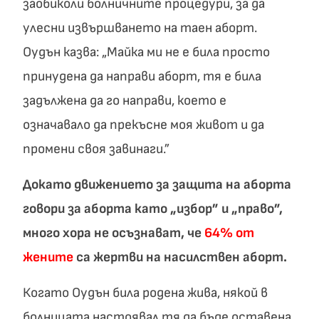
заобиколи болничните процедури, за да
улесни извършването на таен аборт.
Оудън казва: „Майка ми не е била просто
принудена да направи аборт, тя е била
задължена да го направи, което е
означавало да прекъсне моя живот и да
промени своя завинаги.”
Докато движението за защита на аборта
говори за аборта като „избор” и „право”,
много хора не осъзнават, че
64% от
жените
са жертви на насилствен аборт.
Когато Оудън била родена жива, някой в
болницата настоявал тя да бъде оставена