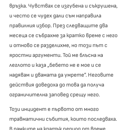
връзка. Чувствах се изгубена и съкрушена,
и често се чудех дали съм направила
правилния избор. През следващите два
месеца се събрахме за кратко време с него
и отново се разделихме, но този път с
яростни аргументи. Той ме блъсна на
леглото и каза „бебето не е мое и се
надявам и двамата да умрете”. Неговите
действия доведоха до това да получа
ограничителна заповед срещу него.
Този инцидент е първото от много
травматични събития, които последваха.
В рамките на кратък период от време