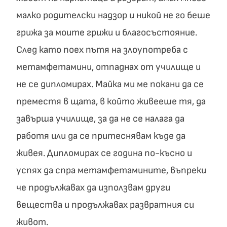
малко родителски надзор и никой не го беше
грижа за моите грижи и благосъстояние.
След като поех пътя на злоупотреба с
метамфетамини, отпаднах от училище и
не се дипломирах. Майка ми ме покани да се
преместя в щата, в който живееше тя, да
завърша училище, за да не се налага да
работя или да се притеснявам къде да
живея. Дипломирах се година по-късно и
успях да спра метамфетамините, въпреки
че продължавах да използвам други
вещества и продължавах развратния си
живот.