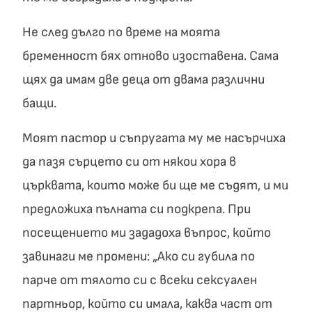
Не след дълго по време на моята
бременност бях отново изоставена. Сама
щях да имам две деца от двама различни
бащи.
Моят пастор и съпругата му ме насърчиха
да пазя сърцето си от някои хора в
църквата, които може би ще ме съдят, и ми
предложиха пълната си подкрепа. При
посещението ми зададоха въпрос, който
завинаги ме промени: „Ако си губила по
парче от тялото си с всеки сексуален
партньор, който си имала, каква част от