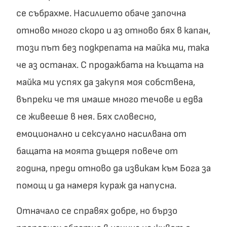
се събрахме. Насилието обаче започна
отново много скоро и аз отново бях в капан,
този път без подкрепата на майка ми, така
че аз останах. С продажбата на къщата на
майка ми успях да закупя моя собствена,
въпреки че тя имаше много течове и едва
се живееше в нея. Бях словесно,
емоционално и сексуално насилвана от
бащата на моята дъщеря повече от
година, преди отново да извикам към Бога за
помощ и да намеря кураж да напусна.
Отначало се справях добре, но бързо