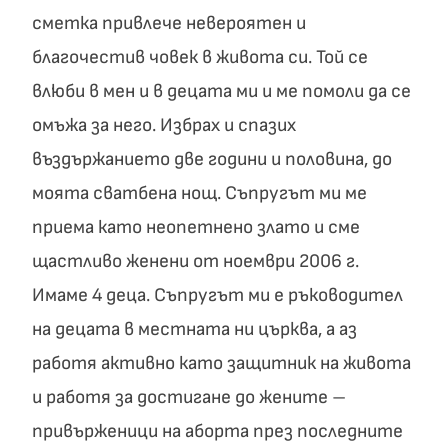
сметка привлече невероятен и
благочестив човек в живота си. Той се
влюби в мен и в децата ми и ме помоли да се
омъжа за него. Избрах и спазих
въздържанието две години и половина, до
моята сватбена нощ. Съпругът ми ме
приема като неопетнено злато и сме
щастливо женени от ноември 2006 г.
Имаме 4 деца. Съпругът ми е ръководител
на децата в местната ни църква, а аз
работя активно като защитник на живота
и работя за достигане до жените –
привърженици на аборта през последните