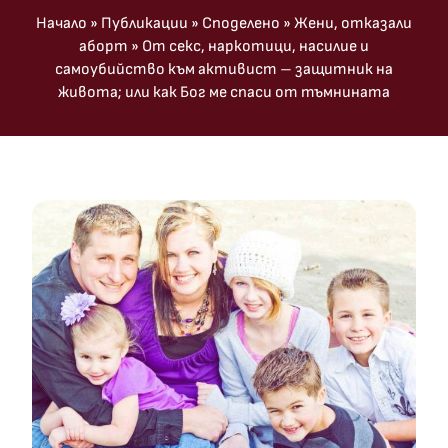
Начало
»
Публикации
»
Споделено
»
Жени, отказали
аборт
»
От секс, наркотици, насилие и
самоубийство към активист – защитник на
живота; или как Бог ме спаси от тъмнината