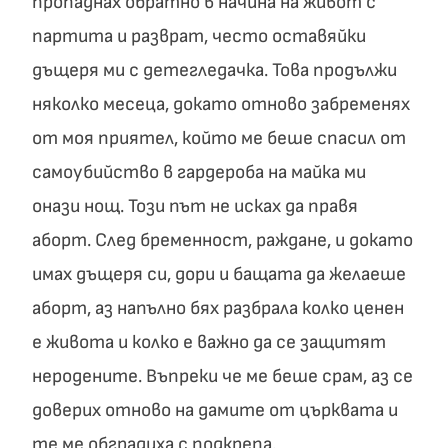
пропаднах обратно в начина на живот с
партита и разврат, често оставяйки
дъщеря ми с детегледачка. Това продължи
няколко месеца, докато отново забременях
от моя приятел, който ме беше спасил от
самоубийство в гардероба на майка ми
онази нощ. Този път не исках да правя
аборт. След бременност, раждане, и докато
имах дъщеря си, дори и бащата да желаеше
аборт, аз напълно бях разбрала колко ценен
е живота и колко е важно да се защитят
неродените. Въпреки че ме беше срам, аз се
доверих отново на дамите от църквата и
те ме обградиха с подкрепа.