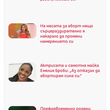
На масата за аборт нещо
сърцераздирателно я
накарало да промени
намерението си
Актрисата и самотна майка
Емелия Броби: „Аз отказах да
абортирам сина си.“
Преждевременно родени