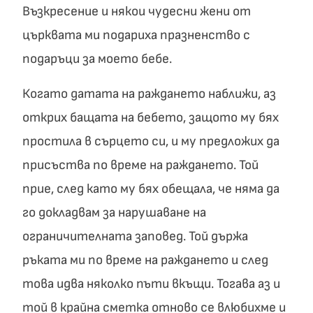
Възкресение и някои чудесни жени от
църквата ми подариха празненство с
подаръци за моето бебе.
Когато датата на раждането наближи, аз
открих бащата на бебето, защото му бях
простила в сърцето си, и му предложих да
присъства по време на раждането. Той
прие, след като му бях обещала, че няма да
го докладвам за нарушаване на
ограничителната заповед. Той държа
ръката ми по време на раждането и след
това идва няколко пъти вкъщи. Тогава аз и
той в крайна сметка отново се влюбихме и