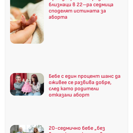
близнаци в 22–ра седмица
споделят истината за
аборта
Бебе с един процент шанс да
оживее се развива добре,
след като родители
отказали аборт
20-седмично бебе „без