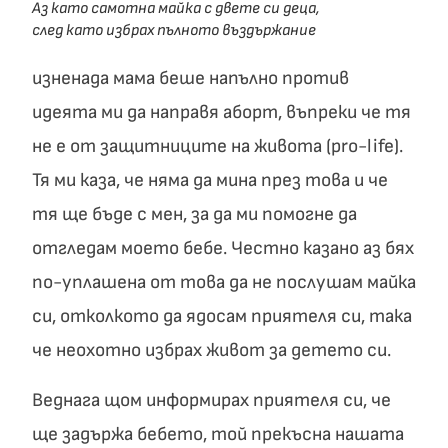
Аз като самотна майка с двете си деца,
след като избрах пълното въздържание
изненада мама беше напълно против
идеята ми да направя аборт, въпреки че тя
не е от защитниците на живота (pro-life).
Тя ми каза, че няма да мина през това и че
тя ще бъде с мен, за да ми помогне да
отгледам моето бебе. Честно казано аз бях
по-уплашена от това да не послушам майка
си, отколкото да ядосам приятеля си, така
че неохотно избрах живот за детето си.
Веднага щом информирах приятеля си, че
ще задържа бебето, той прекъсна нашата