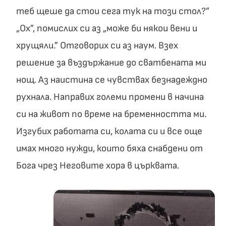
теб щеше да стои сега тук на този стол?”
„Ох”, помислих си аз „може би някои вени и
хрущяли.” Отговорих си аз наум. Взех
решение за въздържание до сватбената ми
нощ. Аз наистина се чувствах безнадеждно
рухнала. Направих големи промени в начина
си на живот по време на бременността ми.
Изгубих работата си, колата си и все още
имах много нужди, които бяха снабдени от
Бога чрез Неговите хора в църквата.