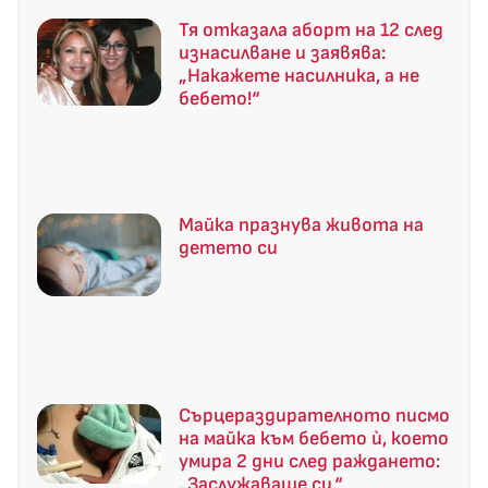
Тя отказала аборт на 12 след
изнасилване и заявява:
„Накажете насилника, а не
бебето!“
Майка празнува живота на
детето си
Сърцераздирателното писмо
на майка към бебето ѝ, което
умира 2 дни след раждането:
„Заслужаваше си.“