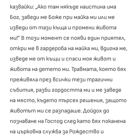
казвайки: „Ако там някъде наистина има
Бог, заведи ме Боже при майка ми или ме
изведи от тази къща и промени живота
ми!” В този момент се появи един приятел,
откри ме в гардероба на майка ми, вдигна ме,
изведе ме от къщи и спаси моя живот и
живота на детето ми. Травмата, която бях
преживяла през всички тези трагични
събития, разби гордостта ми и ме заведе
на място, където търсех решения, защото
животът ми се разпадаше. Дойдох до
познаване на Господ след като бях поканена
на църковна служба за Рождество и