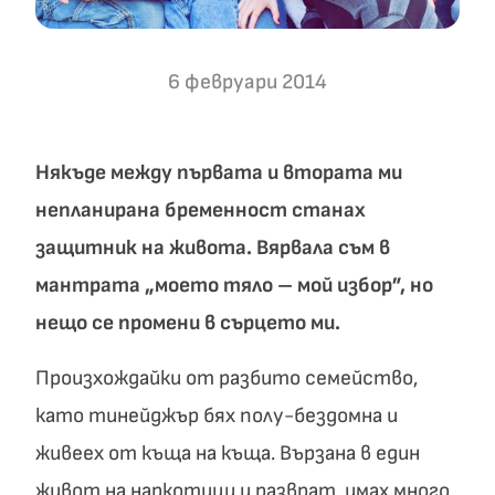
6 февруари 2014
Някъде между първата и втората ми
непланирана бременност станах
защитник на живота. Вярвала съм в
мантрата „моето тяло – мой избор”, но
нещо се промени в сърцето ми.
Произхождайки от разбито семейство,
като тинейджър бях полу-бездомна и
живеех от къща на къща. Вързана в един
живот на наркотици и разврат, имах много