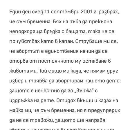
Един ден след 11 септември 2001 г. разбрах,
че съм бременна. Бях на ръба да прекъсна
неподходяща връзка с бащата, така че се
почувствах като в капан. Струваше ми се,
че абортът е единствения начин да се
отърва от постоянното му оставане в
живота ми. Той също ми каза, че нямам друг
избор и трябва да абортирам нашето дете,
защото е нечестно да го „вържа” с
издръжка на дете. Отидох вкъщи и казах на
майка ми, че съм бременна, но я предупредих
да не се тревожи, защото ще направя