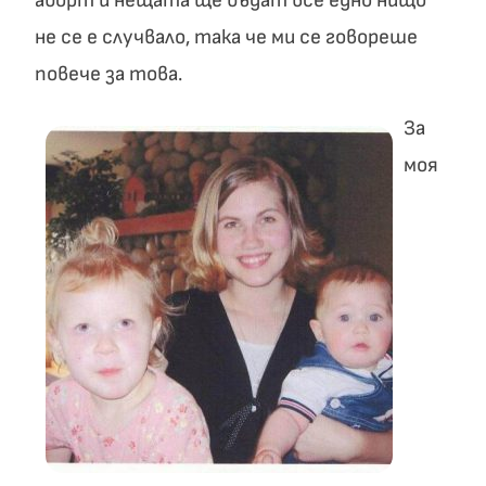
аборт и нещата ще бъдат все едно нищо
не се е случвало, така че ми се говореше
повече за това.
За
моя