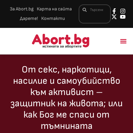
За Abort.bg
Карта на сайта
Дарете!
Контакти
Новини и 
От секс, наркотици,
насилие и самоубийство
към активист –
защитник на живота; или
как Бог ме спаси от
тъмнината