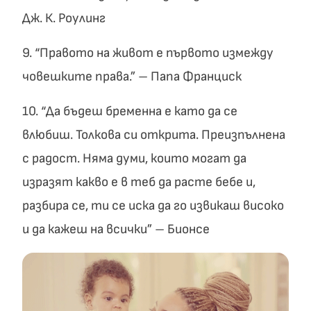
Дж. К. Роулинг
9. “Правото на живот е първото измежду
човешките права.” – Папа Франциск
10. “Да бъдеш бременна е като да се
влюбиш. Толкова си открита. Преизпълнена
с радост. Няма думи, които могат да
изразят какво е в теб да расте бебе и,
разбира се, ти се иска да го извикаш високо
и да кажеш на всички” – Бионсе