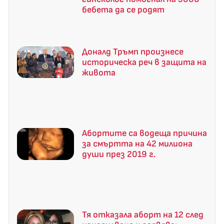
бебета да се родят
Доналд Тръмп произнесе
историческа реч в защита на
живота
Абортите са водеща причина
за смъртта на 42 милиона
души през 2019 г.
Тя отказала аборт на 12 след