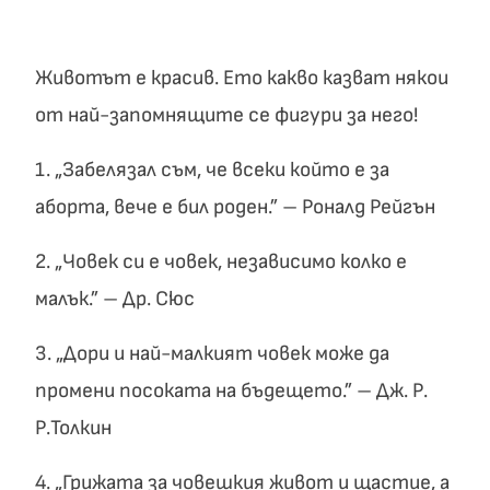
Животът е красив. Ето какво казват някои
от най-запомнящите се фигури за него!
1. „Забелязaл съм, че всеки който е за
аборта, вече е бил роден.” – Роналд Рейгън
2. „Човек си е човек, независимо колко е
малък.” – Др. Сюс
3. „Дори и най-малкият човек може да
промени посоката на бъдещето.” – Дж. Р.
Р.Толкин
4. „Грижата за човешкия живот и щастие, а