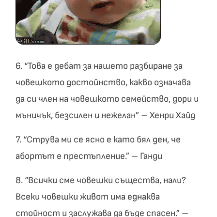
6. “Това е дебат за нашето разбиране за
човешкото достойнство, какво означава
да си член на човешкото семейство, дори и
мъничък, безсилен и нежелан” – Хенри Хайд
7. “Струва ми се ясно е като бял ден, че
абортът е престъпление.” – Ганди
8. “Всички сме човешки същества, нали?
Всеки човешки живот има еднаква
стойност и заслужава да бъде спасен.” –