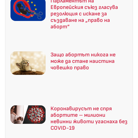
Парламентът на
Европейския съюз гласува
резолюция с искане за
създаване на „право на
аборт“
Защо абортът никога не
може да стане наистина
човешко право
Коронавирусът не спря
абортите – милиони
невинни животи угаснаха без
COVID-19