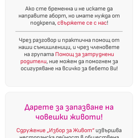
Ако сте бременна и не искате да
направите аборт, но имате нужда от
подкрепа,
свържете се с нас
!
Чрез разговор и практична помощ от
наши съмишленици, и чрез членовете
на групата
Помощ за затруднени
родители
, ние можем да помогнем за
осигуряване на всичко за бебето Ви!
Дарете за запазване на
човешки животи!
Сдружение „Избор за Живот“
извършва
нестопанска дейност в обществена