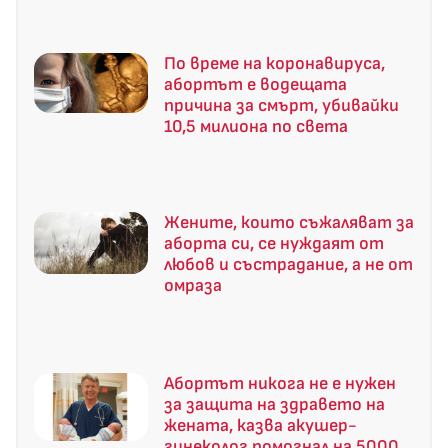
По време на коронавируса,
абортът е водещата
причина за смърт, убивайки
10,5 милиона по света
Жените, които съжаляват за
аборта си, се нуждаят от
любов и състрадание, а не от
омраза
Абортът никога не е нужен
за защита на здравето на
жената, казва акушер-
гинеколог помогнал на 5000