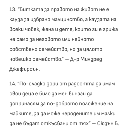
13. “Битката за правото на живот не е
кауза за избрано малцинство, а каузата на
всеки човек, жена и дете, които ги е грижа
не само за неговото или нейното
собствено семейство, но за цялото
човешко семейство.” – Д-р Милдред
Джефърсън.
14. “По-сладко дори от радостта да имам
свои деца е било за мен винаги да
допринасям за по-доброто положение на
майките, за да може неродените им малки
да не бъдат откъсвани от тях” – Сюзън Б.