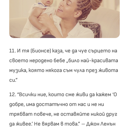
11. И тя (Бионсе) каза, че да чуе сърцето на
своето неродено бебе „било най-красивата
музика, която някога съм чула през живота
си.”
12. “Всички ние, които сме живи да кажем ‘О
добре, има достатъчно от нас и не ни
трябват повече, не оставяйте никой друг
да живее.’ Не вярвам в това.” – Джон Ленън