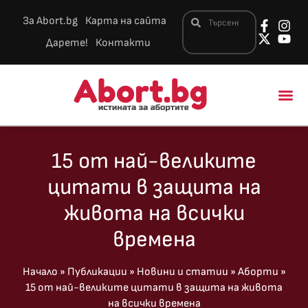
За Abort.bg
Карта на сайта
Дарете!
Контакти
Новини и 
15 от най-великите
цитати в защита на
живота на всички
времена
Начало
»
Публикации
»
Новини и статии
»
Аборти
»
15 от най-великите цитати в защита на живота
на всички времена