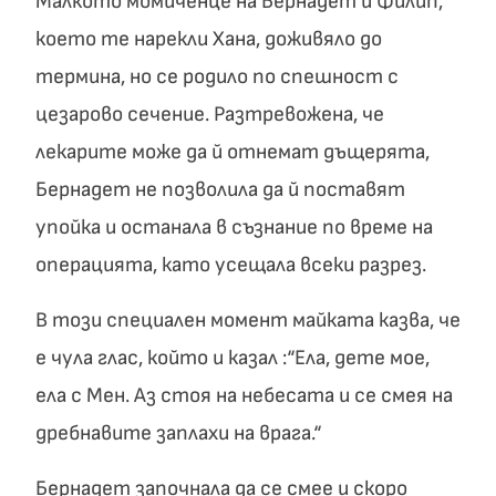
Малкото момиченце на Бернадет и Филип,
което те нарекли Хана, доживяло до
термина, но се родило по спешност с
цезарово сечение. Разтревожена, че
лекарите може да й отнемат дъщерята,
Бернадет не позволила да й поставят
упойка и останала в съзнание по време на
операцията, като усещала всеки разрез.
В този специален момент майката казва, че
е чула глас, който и казал :“Ела, дете мое,
ела с Мен. Аз стоя на небесата и се смея на
дребнавите заплахи на врага.“
Бернадет започнала да се смее и скоро