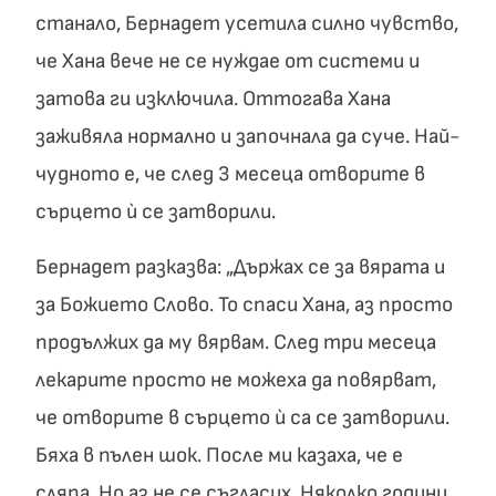
станало, Бернадет усетила силно чувство,
че Хана вече не се нуждае от системи и
затова ги изключила. Оттогава Хана
заживяла нормално и започнала да суче. Най-
чудното е, че след 3 месеца отворите в
сърцето ù се затворили.
Бернадет разказва: „Държах се за вярата и
за Божието Слово. То спаси Хана, аз просто
продължих да му вярвам. След три месеца
лекарите просто не можеха да повярват,
че отворите в сърцето ù са се затворили.
Бяха в пълен шок. После ми казаха, че е
сляпа. Но аз не се съгласих. Няколко години