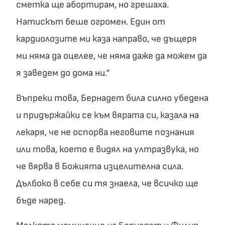
сметка ще абортирам, но грешаха.
Натискът беше огромен. Един от
кардиолозите ми каза направо, че дъщеря
ми няма да оцелее, че няма даже да можем да
я заведем до дома ни.“
Въпреки това, Бернадет била силно убедена
и придържайки се към вярата си, казала на
лекаря, че не оспорва неговите познания
или това, което е видял на ултразвука, но
че вярва в Божията изцелителна сила.
Дълбоко в себе си тя знаела, че всичко ще
бъде наред.