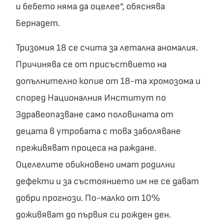
и бебето няма да оцелее“, обяснява
Бернадет.
Тризомия 18 се счита за летална аномалия.
Причинява се от присъствието на
допълнително копие от 18-та хромозома и
според Националния Институт по
Здравеопазване само половината от
децата в утробата с това заболяване
преживяват процеса на раждане.
Оцелелите обикновено имат родилни
дефекти и за състоянието им не се дават
добри прогнози. По-малко от 10%
доживяват до първия си рожден ден.