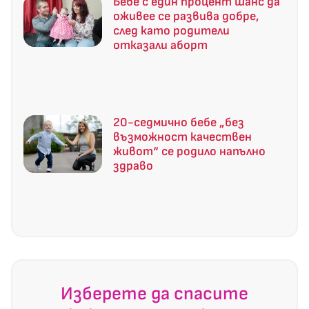
Бебе с един процент шанс да
оживее се развива добре,
след като родители
отказали аборт
20-седмично бебе „без
възможност качествен
живот“ се родило напълно
здраво
Изберете да спасите