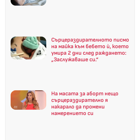
Сърцераздирателното писмо
на майка към бебето ѝ, което
умира 2 дни след раждането:
„Заслужаваше си.“
На масата за аборт нещо
сърцераздирателно я
накарало да промени
намерението си