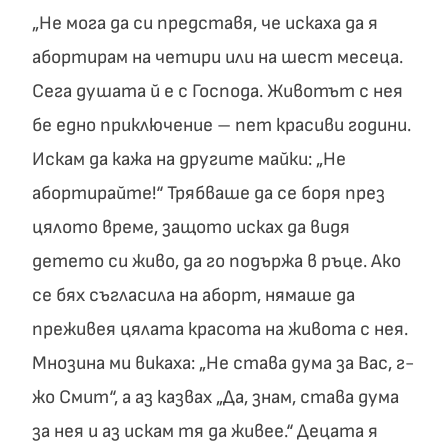
„Не мога да си представя, че искаха да я
абортирам на четири или на шест месеца.
Сега душата й е с Господа. Животът с нея
бе едно приключение – пет красиви години.
Искам да кажа на другите майки: „Не
абортирайте!“ Трябваше да се боря през
цялото време, защото исках да видя
детето си живо, да го подържа в ръце. Ако
се бях съгласила на аборт, нямаше да
преживея цялата красота на живота с нея.
Мнозина ми викаха: „Не става дума за Вас, г-
жо Смит“, а аз казвах „Да, знам, става дума
за нея и аз искам тя да живее.“ Децата я