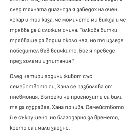
след тяхната диагноза я заведох на очен
лекар и той каза, че момичето ми вижда и че
трябва да ù сложим очила. Толкова битки
трябваше да водим около нея, но тя излезе
победител във всичките. Бог я преведе
през големи изпитания.“
След четири години живот със
семейството си, Хана се разболява от
пневмония. Въпреки че прогнозите са били
тя да оздравее, Хана почива. Семейството
й е съкрушено, но благодарно за времето,
което са имали заедно.