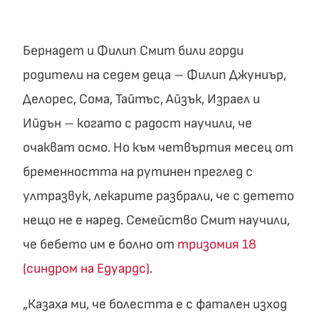
Бернадет и Филип Смит били горди
родители на седем деца – Филип Джуниър,
Делорес, Сома, Тайтъс, Айзък, Израел и
Ийдън – когато с радост научили, че
очакват осмо. Но към четвъртия месец от
бременността на рутинен преглед с
ултразвук, лекарите разбрали, че с детето
нещо не е наред. Семейство Смит научили,
че бебето им е болно от
тризомия 18
(синдром на Едуардс)
.
„Казаха ми, че болестта е с фатален изход