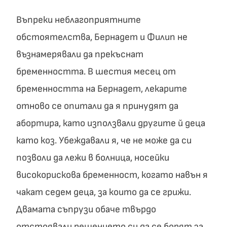
Въпреки неблагоприятните
обстоятелства, Бернадет и Филип не
възнамерявали да прекъснат
бременността. В шестия месец от
бременността на Бернадет, лекарите
отново се опитали да я принудят да
абортира, като използвали другите й деца
като коз. Убеждавали я, че не може да си
позволи да лежи в болница, носейки
високорискова бременност, когато навън я
чакат седем деца, за които да се грижи.
Двамата съпрузи обаче твърдо
отстоявали решението си да се борят за