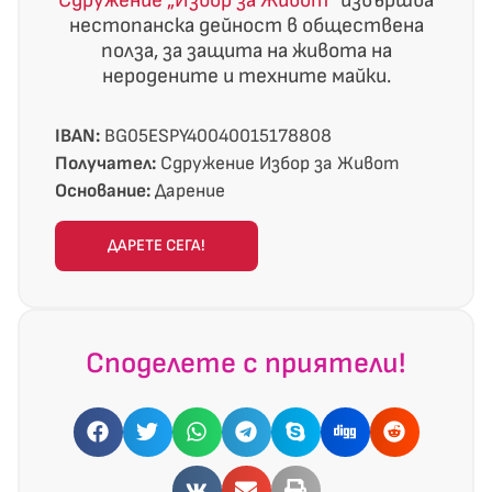
Сдружение „Избор за Живот“
извършва
нестопанска дейност в обществена
полза, за защита на живота на
неродените и техните майки.
IBAN:
BG05ESPY40040015178808
Получател:
Сдружение Избор за Живот
Основание:
Дарение
ДАРЕТЕ СЕГА!
Споделете с приятели!