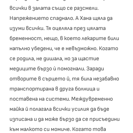
всички в залата също се разсмели.
Напрежението спаднало. А Хана щяла да
изуми всички. Тя оцеляла през цялата
бременност, нещо, в което лекарите били
напълно убедени, че е невъзможно. Когато
се родила, не дишала, но за щастие
медиците бързо ù помогнали. Заради
отворите в сърцето й, тя била незабавно
транспортирана в друга болница и
поставена на системи. Междувременно
майка й полагала всички усилия да бъде
изписана и да може бързо да се присъедини
към малкото си момиче. Когато това