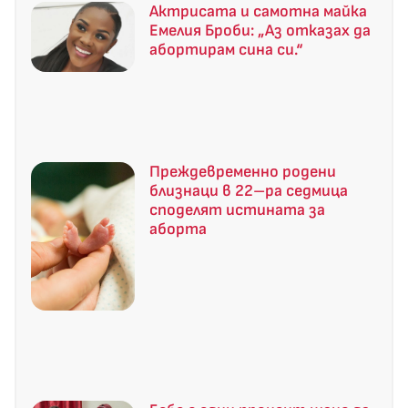
Актрисата и самотна майка
Емелия Броби: „Аз отказах да
абортирам сина си.“
Преждевременно родени
близнаци в 22–ра седмица
споделят истината за
аборта