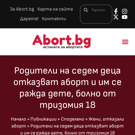
За Abort.bg
Карта на сайта
Дарете!
Контакти
Новини и 
Родители на седем деца
отказват аборт и им се
ражда дете, болно от
тризомия 18
Начало
»
Публикации
»
Споделено
»
Жени, отказали
аборт
»
Родители на седем деца отказват аборт
и им се ражда дете, болно от тризомия 18