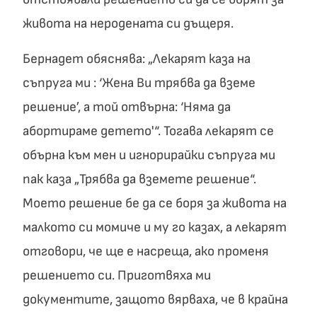
живота на неродената си дъщеря.
Бернадет обяснява: „Лекарят каза на
съпруга ми : ‘Жена Ви трябва да вземе
решение’, а той отвърна: ‘Няма да
абортираме детето'“. Тогава лекарят се
обърна към мен и игнорирайки съпруга ми
пак каза „Трябва да вземете решение“.
Моето решение бе да се боря за живота на
малкото си момиче и му го казах, а лекарят
отговори, че ще е насреща, ако променя
решението си. Приготвяха ми
документите, защото вярваха, че в крайна