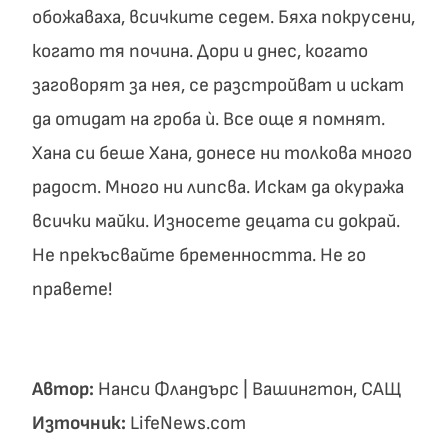
обожаваха, всичките седем. Бяха покрусени,
когато тя почина. Дори и днес, когато
заговорят за нея, се разстройват и искат
да отидат на гроба ù. Все още я помнят.
Хана си беше Хана, донесе ни толкова много
радост. Много ни липсва. Искам да окуража
всички майки. Износете децата си докрай.
Не прекъсвайте бременността. Не го
правете!
Автор:
Нанси Фландърс | Вашингтон, САЩ
Източник:
LifeNews.com