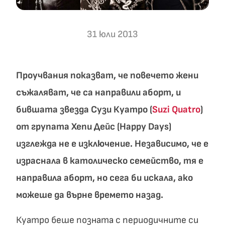
31 юли 2013
Проучвания показват, че повечето жени
съжаляват, че са направили аборт, и
бившата звезда Сузи Куатро (
Suzi Quatro
)
от групата Хепи Дейс (Happy Days)
изглежда не е изключение. Независимо, че е
израснала в католическо семейство, тя е
направила аборт, но сега би искала, ако
можеше да върне времето назад.
Куатро беше позната с периодичните си