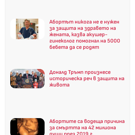
Абортът никога не е нужен
за защита на здравето на
жената, казва акушер-
гинеколог помогнал на 5000
бебета да се родят
Доналд Тръмп произнесе
историческа реч в защита на
живота
Абортите са водеща причина
за смъртта на 42 милиона
души през 2019 г.