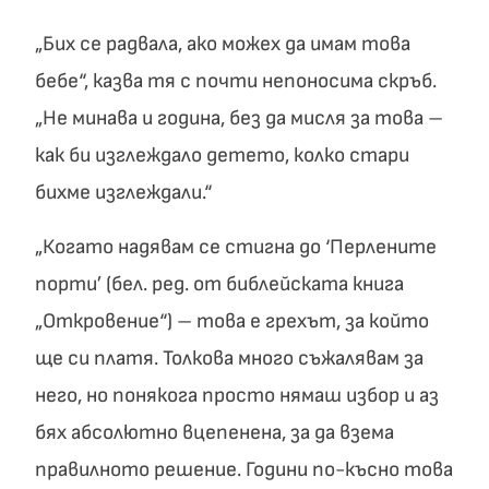
„Бих се радвала, ако можех да имам това
бебе“, казва тя с почти непоносима скръб.
„Не минава и година, без да мисля за това –
как би изглеждало детето, колко стари
бихме изглеждали.“
„Когато надявам се стигна до ‘Перлените
порти’ (бел. ред. от библейската книга
„Откровение“) – това е грехът, за който
ще си платя. Толкова много съжалявам за
него, но понякога просто нямаш избор и аз
бях абсолютно вцепенена, за да взема
правилното решение. Години по-късно това