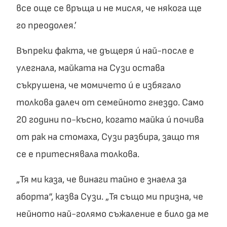
все още се връща и не мисля, че някога ще
го преодолея.’
Въпреки факта, че дъщеря ú най-после е
улегнала, майката на Сузи остава
съкрушена, че момичето ú е избягало
толкова далеч от семейното гнездо. Само
20 години по-късно, когато майка ú почива
от рак на стомаха, Сузи разбира, защо тя
се е притеснявала толкова.
„Тя ми каза, че винаги тайно е знаела за
аборта“, казва Сузи. „Тя също ми призна, че
нейното най-голямо съжаление е било да ме