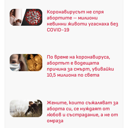
Коронавирусът не спря
абортите – милиони
невинни животи угаснаха без
COVID-19
По време на коронавируса,
абортът е водещата
причина за смърт, убивайки
10,5 милиона по света
Жените, които съжаляват за
аборта си, се нуждаят от
любов и състрадание, а не от
омраза