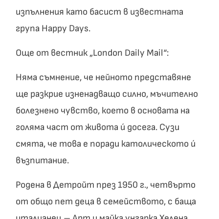
изпълнения като басист в известната
група Happy Days.
Още от вестник „London Daily Mail“:
Няма съмнение, че нейното представяне
ще разкрие изненадващо силно, мъчително
болезнено чувство, което в основата на
голяма част от живота ú досега. Сузи
смята, че това е поради католическото ú
възпитание.
Родена в Детройт през 1950 г., четвърто
от общо пет деца в семейството, с баща
италианец – Арт и майка унгарка Хелена.