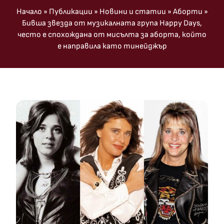
Начало
»
Публикации
»
Новини и статии
»
Аборти
»
Бивша звезда от музикалната група Happy Days,
често е спохождана от мисълта за аборта, който
е направила като тинейджър