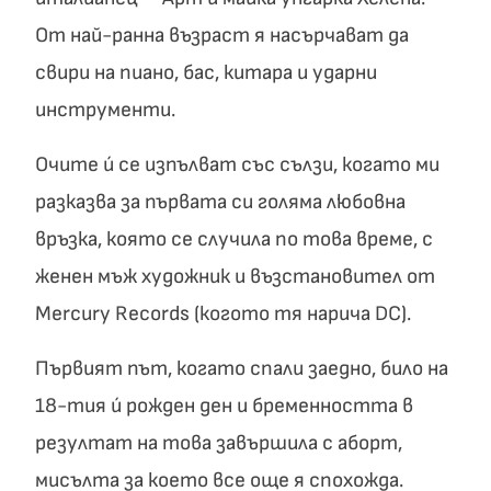
От най-ранна възраст я насърчават да
свири на пиано, бас, китара и ударни
инструменти.
Очите ú се изпълват със сълзи, когато ми
разказва за първата си голяма любовна
връзка, която се случила по това време, с
женен мъж художник и възстановител от
Mercury Records (когото тя нарича DC).
Първият път, когато спали заедно, било на
18-тия ú рожден ден и бременността в
резултат на това завършила с аборт,
мисълта за което все още я спохожда.