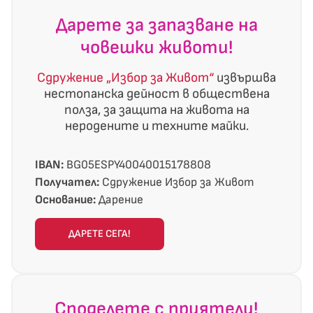
Дарете за запазване на
човешки животи!
Сдружение „Избор за Живот“
извършва
нестопанска дейност в обществена
полза, за защита на живота на
неродените и техните майки.
IBAN:
BG05ESPY40040015178808
Получател:
Сдружение Избор за Живот
Основание:
Дарение
ДАРЕТЕ СЕГА!
Споделете с приятели!