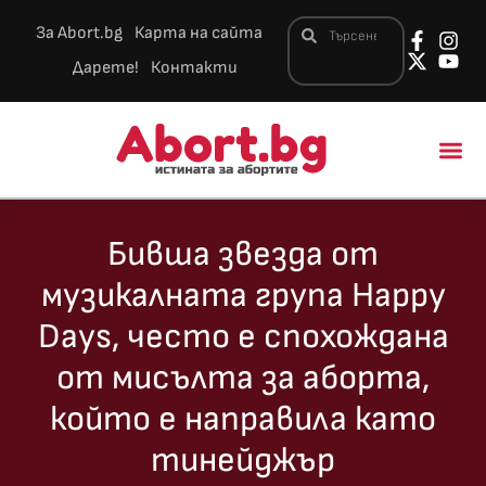
За Abort.bg
Карта на сайта
Дарете!
Контакти
Новини и 
Бивша звезда от
музикалната група Happy
Days, често е спохождана
от мисълта за аборта,
който е направила като
тинейджър