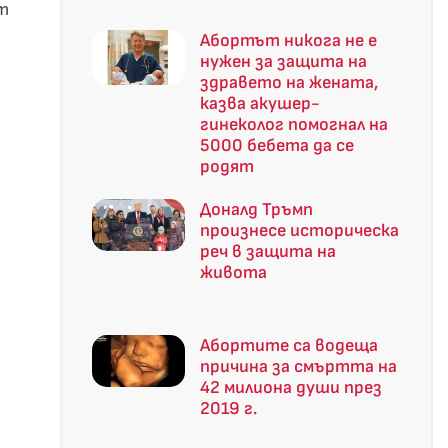
ат
Абортът никога не е
нужен за защита на
здравето на жената,
казва акушер-
гинеколог помогнал на
5000 бебета да се
родят
Доналд Тръмп
произнесе историческа
реч в защита на
живота
Абортите са водеща
причина за смъртта на
42 милиона души през
2019 г.