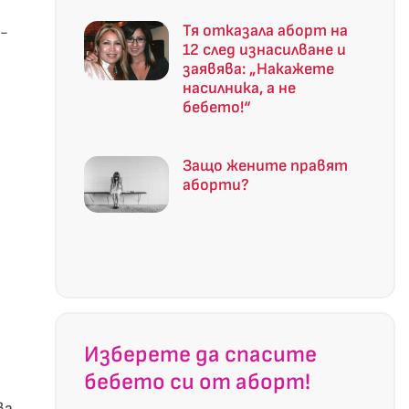
Тя отказала аборт на
й-
12 след изнасилване и
заявява: „Накажете
насилника, а не
бебето!“
Защо жените правят
аборти?
Изберете да спасите
бебето си от аборт!
ва