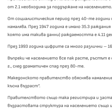
от 2.1 необходима за поддържане на населението
От социалистическия период през 40-те години
намалява. През 1947 година е имало 35.3 раждания 
която има такива данни) раждаемостта е 4.11 дец
През 1993 година цифрите са много различни – 16.
Въпреки че населението все пак расте, ръстът е с
г., след драматичен спад през 80-те.
Македонското правителство обяснява намалениет
късна възраст“.
Правителството също така регистрира и застар
възрастовата структура на населението също и