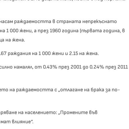
.
 насам раждаемостта в страната непрекъснато
на 1 000 жени, а през 1960 година (първата година, в
а на жена.
67 раждания на 1 000 жени и 2.15 на жена.
илно намалял, от 0.43% през 2001 до 0.24% през 2011
о на раждаемостта с „отлагане на брака за по-
яване на населението: „Промените във
мат влияние“.