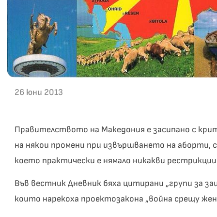
26 юни 2013
Правителството на Македония е засипано с крит
на някои промени при извършването на аборти, с
което практически е нямало никакви рестрикции
Във вестник Дневник бяха цитирани „групи за з
които нарекоха проектозакона „война срещу жен