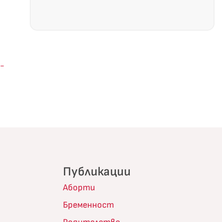
n-
Публикации
Аборти
Бременност