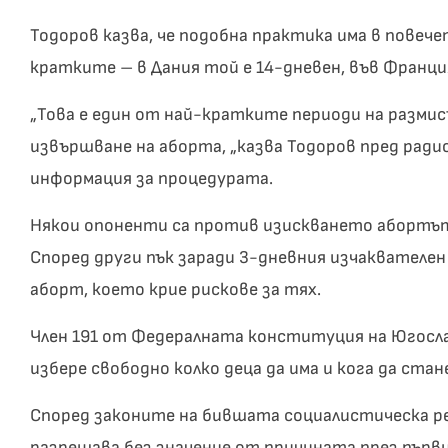
Тодоров казва, че подобна практика има в повече
кратките – в Дания той е 14-дневен, във Франция –
„Това е един от най-кратките периоди на разми
извършване на аборта, „казва Тодоров пред ради
информация за процедурата.
Някои опоненти са против изискването абортът
Според други пък заради 3-дневния изчаквателен
аборт, което крие рискове за тях.
Член 191 от Федералната конституция на Югослави
избере свободно колко деца да има и кога да стан
Според законите на бившата социалистическа р
разрешава без значение от причината през първи