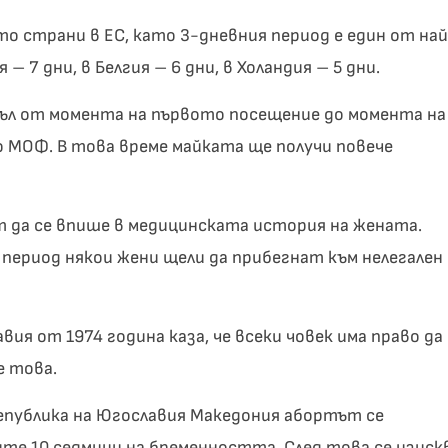
то страни в ЕС, като 3-дневния период е един от на
 7 дни, в Белгия – 6 дни, в Холандия – 5 дни.
съл от момента на първото посещение до момента на
о МОФ. В това време майката ще получи повече
 да се впише в медицинската история на жената.
 период някои жени щели да прибегнат към нелегален
я от 1974 година каза, че всеки човек има право да
е това.
епублика на Югославия Македония абортът се
те 10 седмици на бременността. След това се изиск