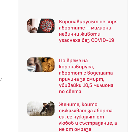
Коронавирусът не спря
абортите – милиони
невинни животи
угаснаха без COVID-19
По време на
коронавируса,
абортът е водещата
е
причина за смърт,
убивайки 10,5 милиона
по света
Жените, които
съжаляват за аборта
си, се нуждаят от
любов и състрадание, а
не от омраза