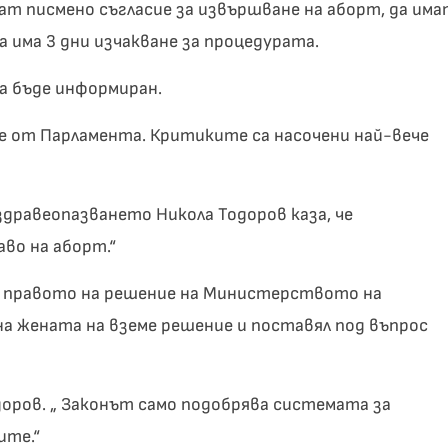
дат писмено съгласие за извършване на аборт, да им
 има 3 дни изчакване за процедурата.
а бъде информиран.
е от Парламента. Критиките са насочени най-вече
дравеопазването Никола Тодоров каза, че
во на аборт.“
л правото на решение на Министерството на
а жената на вземе решение и поставял под въпрос
доров. „ Законът само подобрява системата за
ите.“