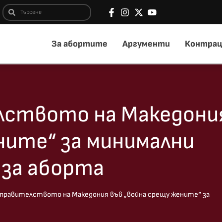
За абортите
Аргументи
Контрац
лството на Македони
ните“ за минимални
 за аборта
правителството на Македония във „война срещу жените“ за