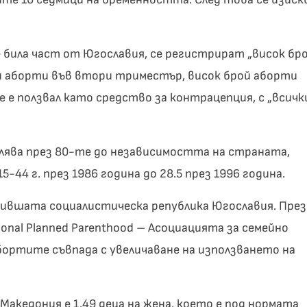
е била част от Югославия, се регистрират „висок бр
й аборти във втори триместър, висок брой аборти
е е ползвал като средство за контрацепция, с „всичк
алява през 80-те до независимостта на страната,
5-44 г. през 1986 година до 28.5 през 1996 година.
бившата социалистическа република Югославия. През
ional Planned Parenthood – Асоциацията за семейно
абортите съвпада с увеличаване на използването на
Македония е 1.49 деца на жена, което е под нормата