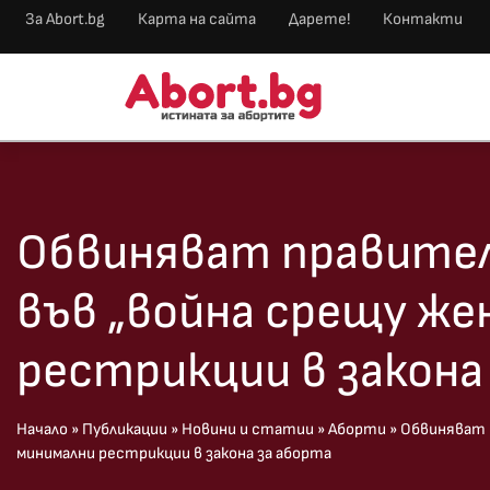
За Abort.bg
Карта на сайта
Дарете!
Контакти
Обвиняват правите
във „война срещу же
рестрикции в закона
Начало
»
Публикации
»
Новини и статии
»
Аборти
»
Обвиняват 
минимални рестрикции в закона за аборта