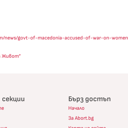
.com/news/govt-of-macedonia-accused-of-war-on-wome
а Живот”
 секции
Бърз достъп
те
Начало
За Abort.bg