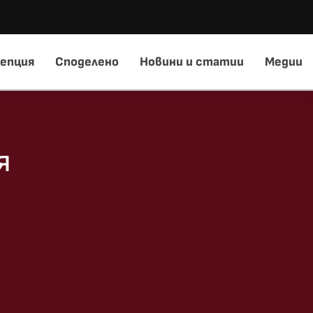
епция
Споделено
Новини и статии
Медии
я