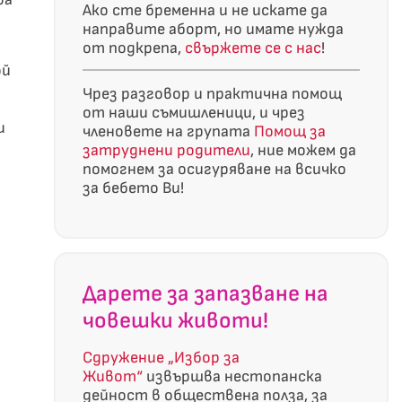
Ако сте бременна и не искате да
направите аборт, но имате нужда
от подкрепа,
свържете се с нас
!
ой
Чрез разговор и практична помощ
от наши съмишленици, и чрез
и
членовете на групата
Помощ за
затруднени родители
, ние можем да
помогнем за осигуряване на всичко
за бебето Ви!
Дарете за запазване на
човешки животи!
Сдружение „Избор за
Живот“
извършва нестопанска
дейност в обществена полза, за