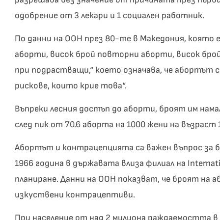
одобрение от 3 лекари и 1 социален работник.
По данни на ООН през 80-те в Македония, която 
аборти, висок брой повторни аборти, висок бро
при подрастващи,“ което означава, че абортът с
рискове, които крие това“.
Въпреки лесния достъп до аборти, броят им нам
след пик от 70.6 аборта на 1000 жени на възраст 1
Абортът и контрацепцията са важен въпрос за 
1966 година в държавата влиза филиал на Internat
планиране. Данни на ООН показват, че броят на 
изкуствени контрацептиви.
При население от над 2 милиона раждаемостта в 