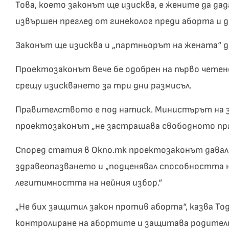
Това, което законът ще изисква, е жените да да
извършен преглед от гинеколог преди аборта и да
Законът ще изисква и „партньорът на жената“ д
Проектозаконът вече бе одобрен на първо четен
срещу изискването за три дни размисъл.
Правителството е под натиск. Министърът на з
проектозаконът „не застрашава свободното пра
Според статия в Okno.mk проектозаконът дава
здравеопазването и „подценявал способността н
легитимността на нейния избор.“
„Не бих защитил закон против аборта“, казва То
контролиране на абортите и защитава родител