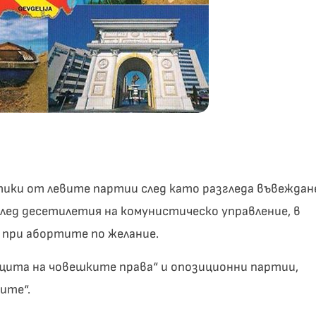
ики от левите партии след като разгледа въвеждан
лед десетилетия на комунистическо управление, в
 при абортите по желание.
ащита на човешките права“ и опозиционни партии,
ите“.