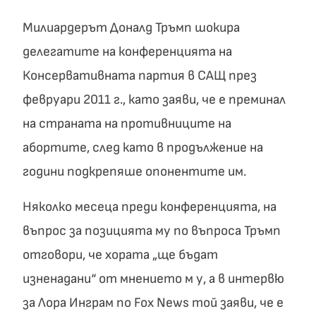
Милиардерът Доналд Тръмп шокира
делегатите на конференцията на
Консервативната партия в САЩ през
февруари 2011 г., като заяви, че е преминал
на страната на противниците на
абортите, след като в продължение на
години подкрепяше опонентите им.
Няколко месеца преди конференцията, на
въпрос за позицията му по въпроса Тръмп
отговори, че хората „ще бъдат
изненадани“ от мнението м у, а в интервю
за Лора Инграм по Fox News той заяви, че е