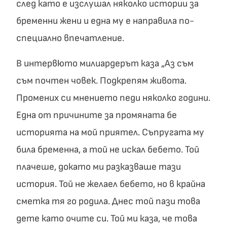
след като е изслушал няколко истории за
бременни жени и една му е направила по-
специално впечатление.
В интервюто милиардерът каза „Аз съм
съм почтен човек. Подкрепям живота.
Промених си мнението педи няколко години.
Една от причините за промяната бе
историята на мой приятел. Съпругата му
била бременна, а той не искал бебето. Той
плачеше, докато ми разказваше тази
история. Той не желаел бебето, но в крайна
сметка тя го родила. Днес той пази това
дете като очите си. Той ми каза, че това