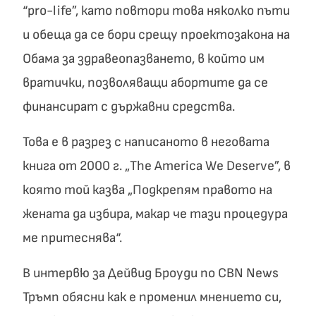
“pro-life”, като повтори това няколко пъти
и обеща да се бори срещу проектозакона на
Обама за здравеопазването, в който им
вратички, позволяващи абортите да се
финансират с държавни средства.
Това е в разрез с написаното в неговата
книга от 2000 г. „The America We Deserve”, в
която той казва „Подкрепям правото на
жената да избира, макар че тази процедура
ме притеснява“.
В интервю за Дейвид Броуди по CBN News
Тръмп обясни как е променил мнението си,