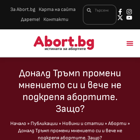
За Abort.bg
Карта на сайта
Дарете!
Контакти
Новини и 
Доналд Тръмп промени
мнението си и вече не
подкрепя абортите.
Защо?
Начало
»
Публикации
»
Новини и статии
»
Аборти
»
Доналд Тръмп промени мнението си и вече не
подкрепя абортите. Защо?