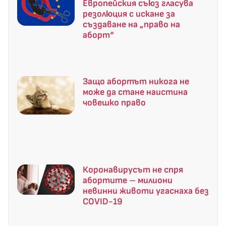
Европейския съюз гласува
резолюция с искане за
създаване на „право на
аборт“
Защо абортът никога не
може да стане наистина
човешко право
Коронавирусът не спря
абортите – милиони
невинни животи угаснаха без
COVID-19