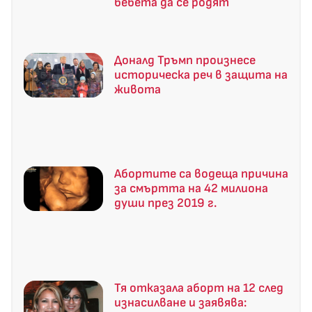
бебета да се родят
Доналд Тръмп произнесе
историческа реч в защита на
живота
Абортите са водеща причина
за смъртта на 42 милиона
души през 2019 г.
Тя отказала аборт на 12 след
изнасилване и заявява: