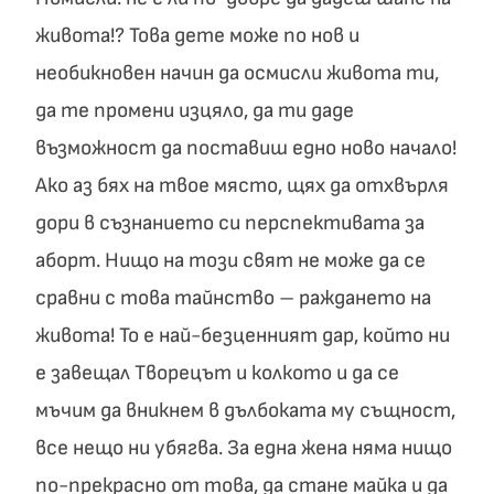
живота!? Това дете може по нов и
необикновен начин да осмисли живота ти,
да те промени изцяло, да ти даде
възможност да поставиш едно ново начало!
Ако аз бях на твое място, щях да отхвърля
дори в съзнанието си перспективата за
аборт. Нищо на този свят не може да се
сравни с това тайнство – раждането на
живота! То е най-безценният дар, който ни
е завещал Творецът и колкото и да се
мъчим да вникнем в дълбоката му същност,
все нещо ни убягва. За една жена няма нищо
по-прекрасно от това, да стане майка и да