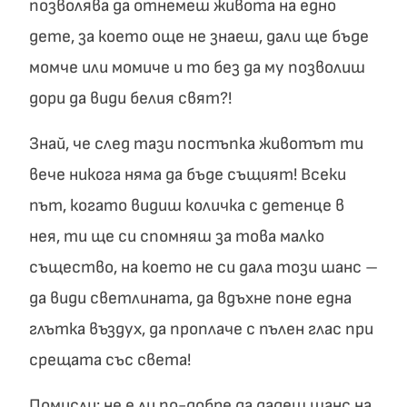
позволява да отнемеш живота на едно
дете, за което още не знаеш, дали ще бъде
момче или момиче и то без да му позволиш
дори да види белия свят?!
Знай, че след тази постъпка животът ти
вече никога няма да бъде същият! Всеки
път, когато видиш количка с детенце в
нея, ти ще си спомняш за това малко
същество, на което не си дала този шанс –
да види светлината, да вдъхне поне една
глътка въздух, да проплаче с пълен глас при
срещата със света!
Помисли: не е ли по-добре да дадеш шанс на