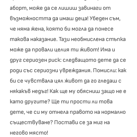
аборт, може да се лишиш завинаги от
възможността да имаш деца! Убеден съм,
че няма жена, която би могла да понесе
такова наказание. Тази необмислена стъпка
може да провали целия ти живот! Има и
друг сериозен риск: следващото дете да се
роди със сериозни увреждания. Помисли: как
би се чувствала цял живот да го гледаш с
някакъв недъг! Как ще му обясниш защо не е
като другите? Ще ти прости ли това
дете, че си му отнела правото на нормално
съществуване? Постави се за миг на
негово място!