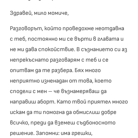
Здравей, мило момиче,
Разговорът, който проведохме неотдавна
с теб, постоянно ми се върти в главата и
не ми дава спокойствие. В съзнанието си аз
непрекъснато разговарям с теб и се
опитвам да те разбера. Бях много
неприятно изненадан от това, което
сподели с мен – че възнамеряваш да
направиш аборт. Като твой приятел много
искам да ти помогна да обмислиш добре
всичко, преди да вземеш съдбоносното
решение. Запомни: има грешки,