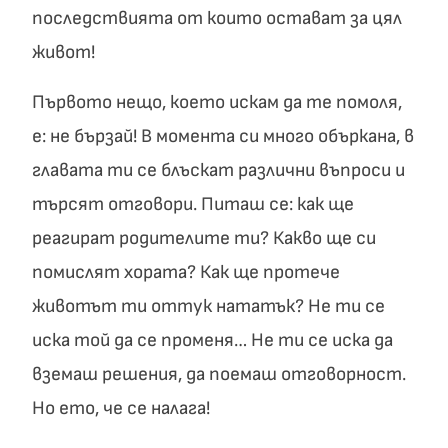
последствията от които остават за цял
живот!
Първото нещо, което искам да те помоля,
е: не бързай! В момента си много объркана, в
главата ти се блъскат различни въпроси и
търсят отговори. Питаш се: как ще
реагират родителите ти? Какво ще си
помислят хората? Как ще протече
животът ти оттук нататък? Не ти се
иска той да се променя… Не ти се иска да
вземаш решения, да поемаш отговорност.
Но ето, че се налага!