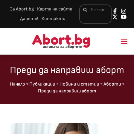
За Abort.bg
Карта на сайта
Дарете!
Контакти
Новини и 
Преди да направиш аборт
Начало
»
Публикации
»
Новини и статии
»
Аборти
»
Преди да направиш аборт