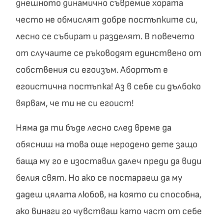
днешното динамично съвремие хората
често не обмислят добре постъпките си,
лесно се събират и разделят. В повечето
от случаите се ръководят единствено от
собствения си егоизъм. Абортът е
егоистична постъпка! Аз в себе си дълбоко
вярвам, че ти не си егоист!
Няма да ти бъде лесно след време да
обясниш на това още неродено дете защо
баща му го е изоставил далеч преди да види
белия свят. Но ако се постараеш да му
дадеш цялата любов, на която си способна,
ако винаги го чувстваш като част от себе