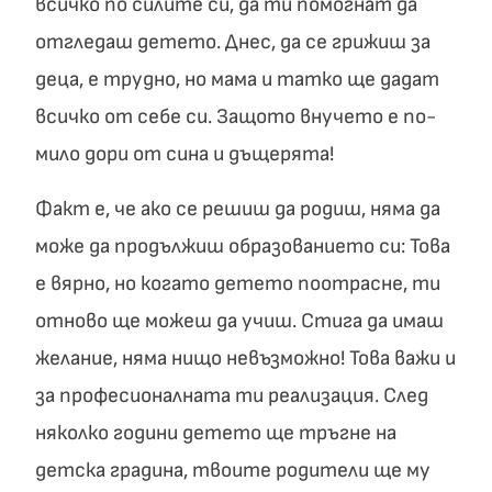
всичко по силите си, да ти помогнат да
отгледаш детето. Днес, да се грижиш за
деца, е трудно, но мама и татко ще дадат
всичко от себе си. Защото внучето е по-
мило дори от сина и дъщерята!
Факт е, че ако се решиш да родиш, няма да
може да продължиш образованието си: Това
е вярно, но когато детето поотрасне, ти
отново ще можеш да учиш. Стига да имаш
желание, няма нищо невъзможно! Това важи и
за професионалната ти реализация. След
няколко години детето ще тръгне на
детска градина, твоите родители ще му