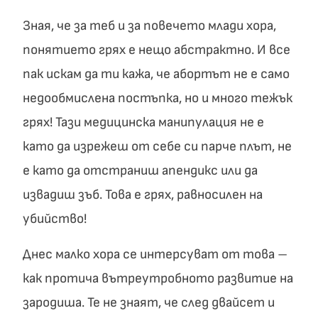
Зная, че за теб и за повечето млади хора,
понятието грях е нещо абстрактно. И все
пак искам да ти кажа, че абортът не е само
недообмислена постъпка, но и много тежък
грях! Тази медицинска манипулация не е
като да изрежеш от себе си парче плът, не
е като да отстраниш апендикс или да
извадиш зъб. Това е грях, равносилен на
убийство!
Днес малко хора се интерсуват от това –
как протича вътреутробното развитие на
зародиша. Те не знаят, че след двайсет и