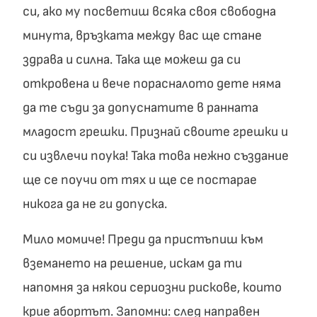
си, ако му посветиш всяка своя свободна
минута, връзката между вас ще стане
здрава и силна. Така ще можеш да си
откровена и вече порасналото дете няма
да те съди за допуснатите в ранната
младост грешки. Признай своите грешки и
си извлечи поука! Така това нежно създание
ще се поучи от тях и ще се постарае
никога да не ги допуска.
Мило момиче! Преди да пристъпиш към
вземането на решение, искам да ти
напомня за някои сериозни рискове, които
крие абортът. Запомни: след направен