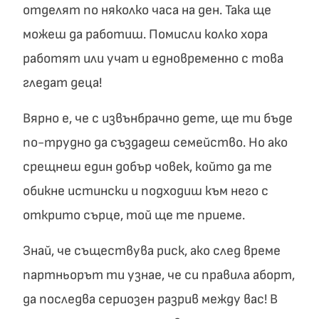
отделят по няколко часа на ден. Така ще
можеш да работиш. Помисли колко хора
работят или учат и едновременно с това
гледат деца!
Вярно е, че с извънбрачно дете, ще ти бъде
по-трудно да създадеш семейство. Но ако
срещнеш един добър човек, който да те
обикне истински и подходиш към него с
открито сърце, той ще те приеме.
Знай, че съществува риск, ако след време
партньорът ти узнае, че си правила аборт,
да последва сериозен разрив между вас! В