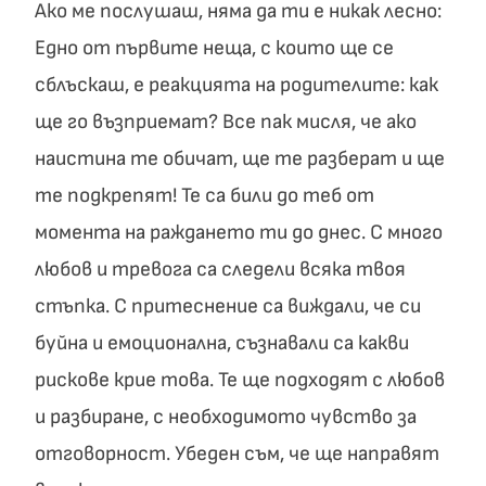
Ако ме послушаш, няма да ти е никак лесно:
Едно от първите неща, с които ще се
сблъскаш, е реакцията на родителите: как
ще го възприемат? Все пак мисля, че ако
наистина те обичат, ще те разберат и ще
те подкрепят! Те са били до теб от
момента на раждането ти до днес. С много
любов и тревога са следели всяка твоя
стъпка. С притеснение са виждали, че си
буйна и емоционална, съзнавали са какви
рискове крие това. Те ще подходят с любов
и разбиране, с необходимото чувство за
отговорност. Убеден съм, че ще направят