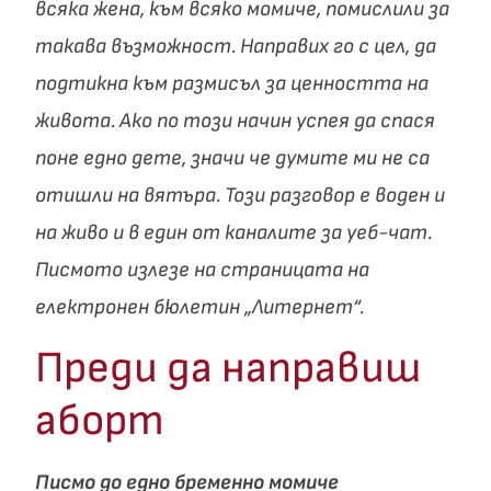
всяка жена, към всяко момиче, помислили за
такава възможност. Направих го с цел, да
подтикна към размисъл за ценността на
живота. Ако по този начин успея да спася
поне едно дете, значи че думите ми не са
отишли на вятъра. Този разговор е воден и
на живо и в един от каналите за уеб-чат.
Писмото излезе на страницата на
електронен бюлетин „Литернет“.
Преди да направиш
аборт
Писмо до едно бременно момиче