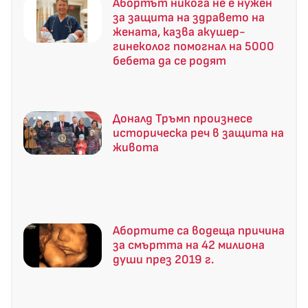
Абортът никога не е нужен
за защита на здравето на
жената, казва акушер-
гинеколог помогнал на 5000
бебета да се родят
Доналд Тръмп произнесе
историческа реч в защита на
живота
Абортите са водеща причина
за смъртта на 42 милиона
души през 2019 г.