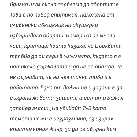
вдигна шум около проблема за абортите.
Това е по повод епитимия, наложена от
сливенски свещеник на акушерка
извършвала аборти. Намериха се много
хора, критици, които казаха, че Църквата
трябва да си седи в ъгълчето, където я е
натикала държавата и да не се обажда. Те
не съзнават, че на нея точно това и е
работата. Една от важните й задачи е да
съхрани живота, защото шестата Божия
заповед гласи: „Не убивай!“ Тъй като
темата не ми е безразлична, аз избрах
епистолярния жанр, за да се обърна към