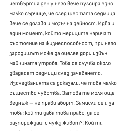
четвъртия ден у него вече пулсира едно
малко сърчице, че след шестата седмица
вече се долавя и мозъчна дейност. Идва и
един момент, който медиците наричат
състояние на жизнеспособност, при него
зародишът може да оцелее дори извън
майчината утроба. Това се случва около
двадесет седмици след зачеването.
Изследванията са доказали, че това малко
същество чувства. Затова те моля още
веднъж – не прави аборт! Замисли се и за
това: кой ти дава това право, да се
разпореждаш с чужд живот?! Кой ти