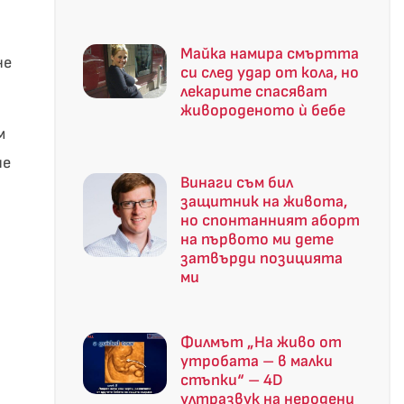
Майка намира смъртта
не
си след удар от кола, но
лекарите спасяват
живороденото ѝ бебе
м
не
Винаги съм бил
защитник на живота,
но спонтанният аборт
на първото ми дете
затвърди позицията
ми
Филмът „На живо от
утробата – в малки
стъпки“ – 4D
ултразвук на неродени