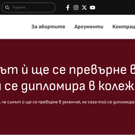
За абортите
Аргументи
Контрац
нът ѝ ще се превърне 
й се дипломира в колеж
, че синът ѝ ще се превърне в зеленчук, но сега той се дипломира