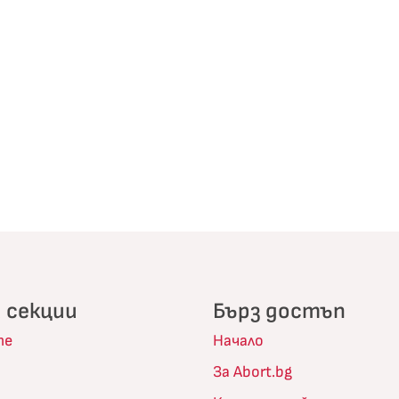
 секции
Бърз достъп
те
Начало
За Abort.bg