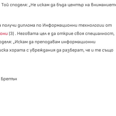
Той споделя: „Не искам да бъда център на вниманиет
 да получи диплома по Информационни технологии от
кони
(3) . Неговата цел е да открие своя специалност,
споделя: „Искам да преподавам информационни
иска хората с увреждания да разберат, че и те също
п Бретън