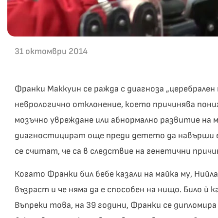
31 октомври 2014
Франки Маккуин се ражда с диагноза „церебрален 
неврологично отклонение, което причинява пони
мозъчно увреждане или абнормално развитие на м
диагностицират още преди детето да навърши ед
се считат, че са в следствие на генетични причи
Когато Франки бил бебе казали на майка му, Нийл
възраст и че няма да е способен на нищо. Било ù
Въпреки това, на 39 години, Франки се дипломир