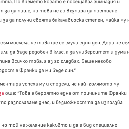
стта. По времето когато е посещавал гимназия и
т за да пише, но това не го възпира да постигне
и за да получи своята бакалавърска степен, майка му 
 съм мислела, че това ще се случи един ден. Дори не съ
или да бъде редовен в клас, а за университет и дума 
на всичко това, а аз го следвах. Беше негово
рдост е Франки да ми бъде син.“
ентира успеха му и сподели, че най-голямото му
за
още: “Това е вероятно една от причините Франки
оято разполагаме днес, и възможността да използва
но той не желание какъвто и да е вид специално