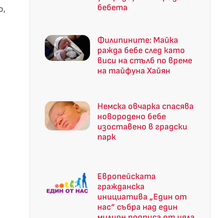
бебета
о,
Филипините: Майка
ражда бебе след като
виси на стълб по време
на тайфуна Хайян
Немска овчарка спасява
новородено бебе
изоставено в градски
парк
Европейската
гражданска
инициатива „Един от
нас“ събра над един
милион подписа от цяла