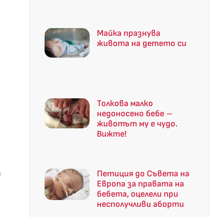
Майка празнува
живота на детето си
Толкова малко
недоносено бебе –
животът му е чудо.
Вижте!
а
Петиция до Съвета на
Европа за правата на
бебета, оцелели при
несполучливи аборти