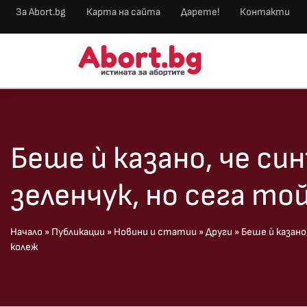
За Abort.bg
Карта на сайта
Дарете!
Контакти
Беше ѝ казано, че си
зеленчук, но сега то
Начало
»
Публикации
»
Новини и статии
»
Други
»
Беше ѝ казано
колеж