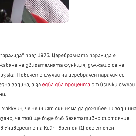
парализа“ през 1975. Церебралната парализа е
жаване на двигателната функция, дължащо се на
озъка. Повечето случаи на церебрален паралич се
на година, а за
едва два процента
от всички случаи
ни.
а Маккуин, че нейният син няма да доживее 10 годишн
 казано, че той ще бъде във вегетативно състояние.
а в Университета Кейп-Бретон (1) със степен