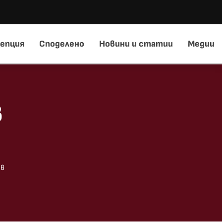
епция
Споделено
Новини и статии
Медии
в
 в