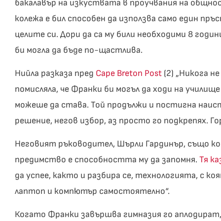
бакалавър на изкуствата в проучвания на общно
колежа е бил способен да използва само един пръс
целите си. Дори да са му били необходими 8 годин
би могла да бъде по-щастлива.
Нийла разказа пред
Cape Breton Post
(2) „Никога не
помисляла, че Франки би могъл да ходи на училище 
можеше да става. Той продължи и постигна наисти
решение, негов избор, аз просто го подкрепях. Го
Неговият ръководител, Шърли Гардинър, също ком
предимство е способността му да запомня.
Тя ка
да успее, както и разбира се, технологията, с к
лаптоп и компютър самостоятелно“.
Когато Франки завършва гимназия го аплодират, 