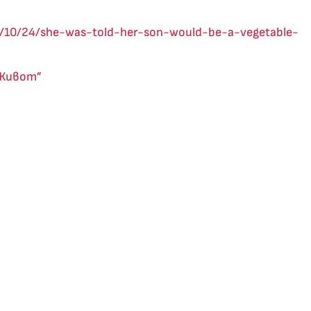
4/10/24/she-was-told-her-son-would-be-a-vegetable-
 Живот”