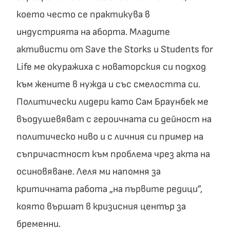
което често се практикува в
индустрията на аборта. Младите
активисти от Save the Storks и Students for
Life ме окуражиха с новаторския си подход
към жените в нужда и със смелостта си.
Политически лидери като Сам Браунбек ме
въодушевяват с героичната си дейност на
политическо ниво и с личния си пример на
съпричастност към проблема чрез акта на
осиновяване. Леля ми напомня за
критичната работа „на първите редици”,
която вършат в кризисния център за
бременни.