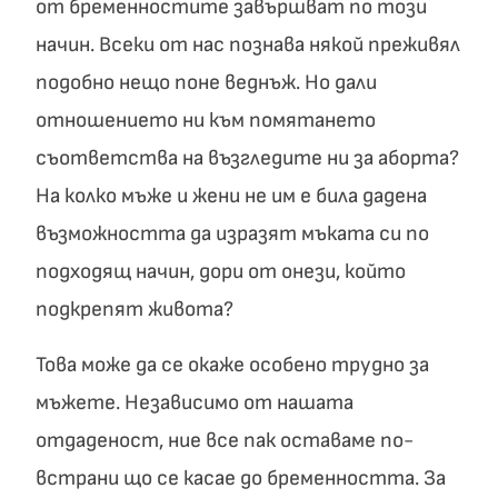
от бременностите завършват по този
начин. Всеки от нас познава някой преживял
подобно нещо поне веднъж. Но дали
отношението ни към помятането
съответства на възгледите ни за аборта?
На колко мъже и жени не им е била дадена
възможността да изразят мъката си по
подходящ начин, дори от онези, който
подкрепят живота?
Това може да се окаже особено трудно за
мъжете. Независимо от нашата
отдаденост, ние все пак оставаме по-
встрани що се касае до бременността. За