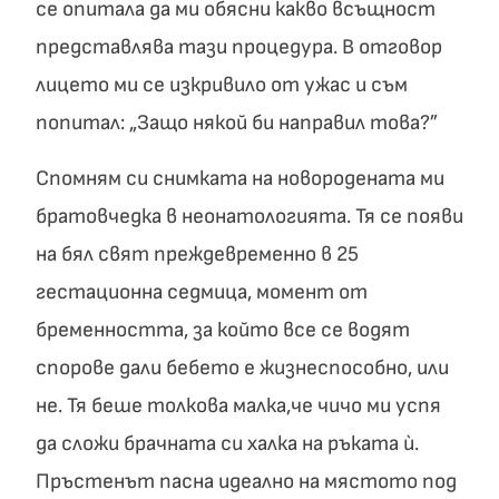
се опитала да ми обясни какво всъщност
представлява тази процедура. В отговор
лицето ми се изкривило от ужас и съм
попитал: „Защо някой би направил това?”
Спомням си снимката на новородената ми
братовчедка в неонатологията. Тя се появи
на бял свят преждевременно в 25
гестационна седмица, момент от
бременността, за който все се водят
спорове дали бебето е жизнеспособно, или
не. Тя беше толкова малка,че чичо ми успя
да сложи брачната си халка на ръката ù.
Пръстенът пасна идеално на мястото под