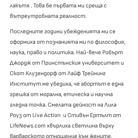
лакътя . Това бе първата ми среща с
вътреутробната реалност.
Последните години убежденията ми се
оформиха от познанията ми по философия,
наука, право и политика. Най-вече Робърт
Джордж от Принстънския университет и
Скот Клузендорф от Лайф Трейнинг
Институт ме убедиха, че абортът е една
грешка от морална, етическа и научна
гледна точка. Смелата дейност на Лила
Роуз от Live Action и Стивън Ертълт от
LifeNews.com хвърлиха светлина върху
варварското отношение към жените,