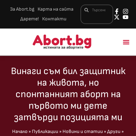
За Abort.bg
Карта на сайта
Дарете!
Контакти
Новини и 
Винаги съм бил защитник
на живота, но
спонтанният аборт на
първото ми дете
затвърди позицията ми
Начало
»
Публикации
»
Новини и статии
»
Други
»