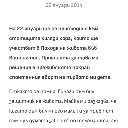
22 януари 2014
На 22 януари ще се присъединя към
стотиците хиляди хора, които ще
участват в Похода на живота във
Вашингтон. Причината за това ми
решение е преживяното покрай
спонтанния аборт на първото ми дете.
Откакто се помня, винаги съм бил
защитник на живота. Майка ми разказва, че
когато съм бил много малък и за пръв път
съм чул думата „аборт” по телеизията, тя