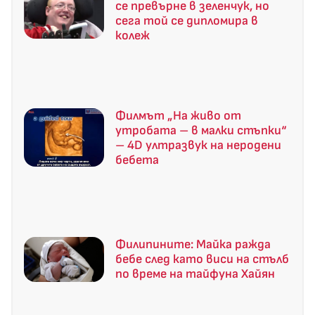
се превърне в зеленчук, но
сега той се дипломира в
колеж
Филмът „На живо от
утробата – в малки стъпки“
– 4D ултразвук на неродени
бебета
Филипините: Майка ражда
бебе след като виси на стълб
по време на тайфуна Хайян