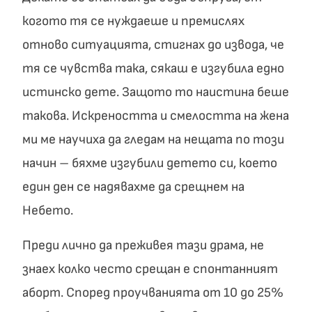
когото тя се нуждаеше и премислях
отново ситуацията, стигнах до извода, че
тя се чувства така, сякаш е изгубила едно
истинско дете. Защото то наистина беше
такова. Искреността и смелостта на жена
ми ме научиха да гледам на нещата по този
начин – бяхме изгубили детето си, което
един ден се надявахме да срещнем на
Небето.
Преди лично да преживея тази драма, не
знаех колко често срещан е спонтанният
аборт. Според проучванията от 10 до 25%