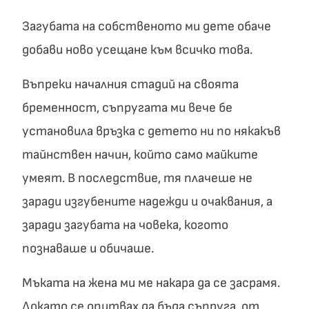
Загубата на собственото ми дете обаче
добави ново усещане към всичко това.
Въпреки началния стадий на своята
бременност, съпругата ми вече бе
установила връзка с детето ни по някакъв
тайнствен начин, който само майките
умеят. В последствие, тя плачеше не
заради изгубените надежди и очаквания, а
заради загубата на човека, когото
познаваше и обичаше.
Мъката на жена ми ме накара да се засрамя.
Докато се опитвах да бъда съпруга, от