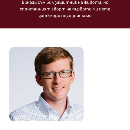
Винаги съм бил защитник на живота, но
спонтанният аборт на първото ми дете
затвърди позицията ми