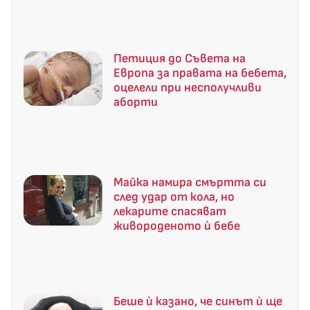
Петиция до Съвета на
Европа за правата на бебета,
оцелели при несполучливи
аборти
Майка намира смъртта си
след удар от кола, но
лекарите спасяват
живороденото ѝ бебе
Беше ѝ казано, че синът ѝ ще