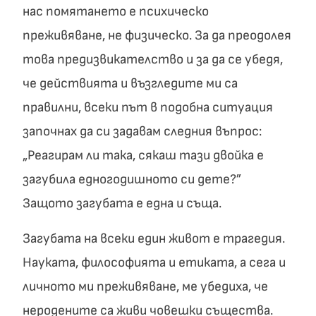
нас помятането е психическо
преживяване, не физическо. За да преодолея
това предизвикателство и за да се убедя,
че действията и възгледите ми са
правилни, всеки път в подобна ситуация
започнах да си задавам следния въпрос:
„Реагирам ли така, сякаш тази двойка е
загубила едногодишното си дете?”
Защото загубата е една и съща.
Загубата на всеки един живот е трагедия.
Науката, философията и етиката, а сега и
личното ми преживяване, ме убедиха, че
неродените са живи човешки същества.