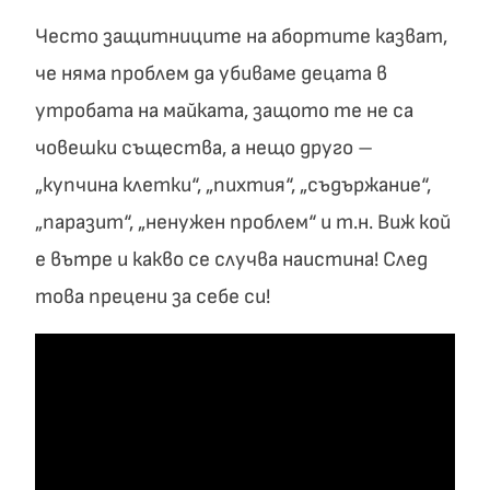
Често защитниците на абортите казват,
че няма проблем да убиваме децата в
утробата на майката, защото те не са
човешки същества, а нещо друго –
„купчина клетки“, „пихтия“, „съдържание“,
„паразит“, „ненужен проблем“ и т.н. Виж кой
е вътре и какво се случва наистина! След
това прецени за себе си!