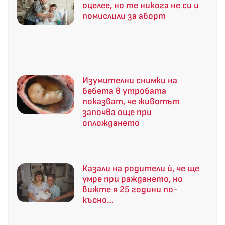
оцелее, но те никога не си и
помислили за аборт
Изумителни снимки на
бебета в утробата
показват, че животът
започва още при
оплождането
Казали на родители ѝ, че ще
умре при раждането, но
вижте я 25 години по-
късно…