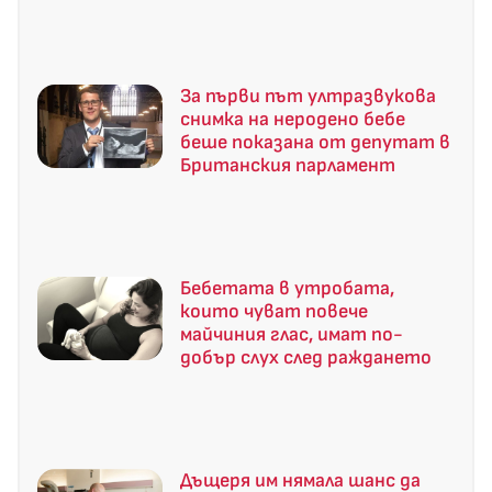
За първи път ултразвукова
снимка на неродено бебе
беше показана от депутат в
Британския парламент
Бебетата в утробата,
които чуват повече
майчиния глас, имат по-
добър слух след раждането
Дъщеря им нямала шанс да