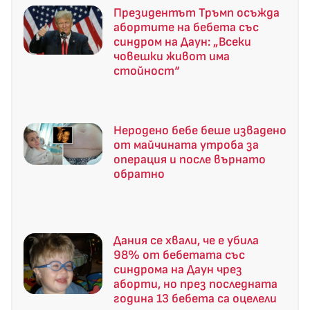
Президентът Тръмп осъжда
абортите на бебета със
синдром на Даун: „Всеки
човешки живот има
стойност“
Неродено бебе беше извадено
от майчината утроба за
операция и после върнато
обратно
Дания се хвали, че е убила
98% от бебетата със
синдрома на Даун чрез
аборти, но през последната
година 13 бебета са оцелели