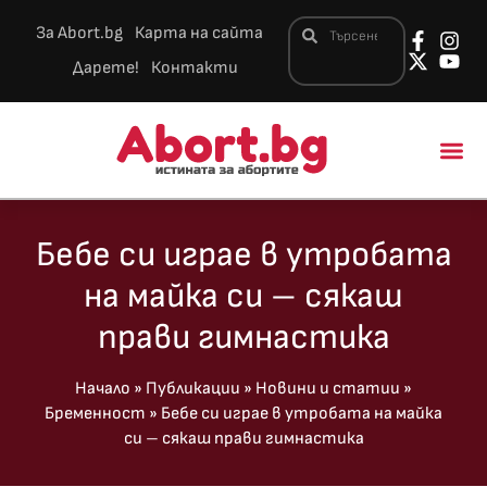
За Abort.bg
Карта на сайта
Дарете!
Контакти
Новини и 
Бебе си играе в утробата
на майка си – сякаш
прави гимнастика
Начало
»
Публикации
»
Новини и статии
»
Бременност
»
Бебе си играе в утробата на майка
си – сякаш прави гимнастика