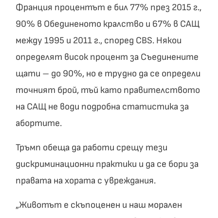
Франция процентът е бил 77% през 2015 г.,
90% в Обединеното кралство и 67% в САЩ
между 1995 и 2011 г., според CBS. Някои
определят висок процент за Съединените
щати – до 90%, но е трудно да се определи
точният брой, тъй като правителството
на САЩ не води подробна статистика за
абортите.
Тръмп обеща да работи срещу тези
дискриминационни практики и да се бори за
правата на хората с увреждания.
„Животът е скъпоценен и наш морален