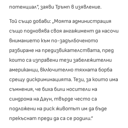
потенциал“, заяви Тръмп в изявление.
Той също добави: „Моята администрация
също подновява своя ангажимент да насочи
вниманието към по-задълбоченото
разбиране на предизвикателствата, пред
които са изправени тези забележителни
американци, включително тяхната борба
срещу дискриминацията. Тези, за които има
съмнения, че биха били носители на
синдрома на Даун, твърде често са
подложени на риск животът им да бъде
прекъснат преди да са се родили.“