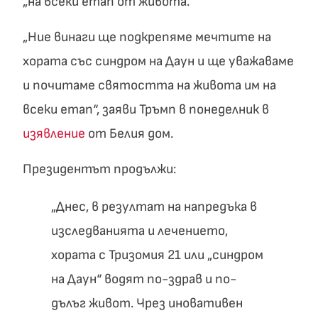
„на всеки етап от живота.“
„Ние винаги ще подкрепяме мечтите на
хората със синдром на Даун и ще уважаваме
и почитаме святостта на живота им на
всеки етап“, заяви Тръмп в понеделник в
изявление
от Белия дом.
Президентът продължи:
„Днес, в резултат на напредъка в
изследванията и лечението,
хората с Тризомия 21 или „синдром
на Даун“ водят по-здрав и по-
дълъг живот. Чрез иновативен