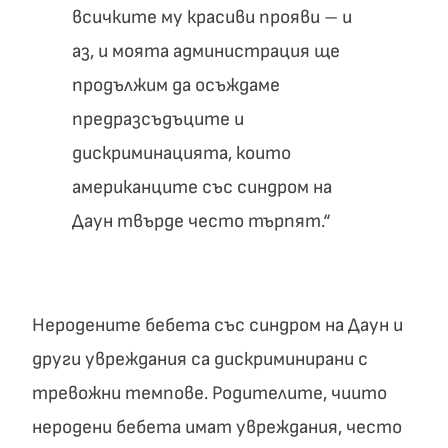
всичките му красиви прояви – и
аз, и моята администрация ще
продължим да осъждаме
предразсъдъците и
дискриминацията, които
американците със синдром на
Даун твърде често търпят.“
Неродените бебета със синдром на Даун и
други увреждания са дискриминирани с
тревожни темпове. Родителите, чиито
неродени бебета имат увреждания, често