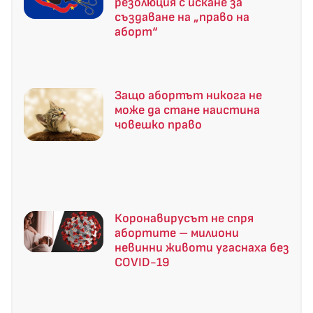
резолюция с искане за
създаване на „право на
аборт“
Защо абортът никога не
може да стане наистина
човешко право
Коронавирусът не спря
абортите – милиони
невинни животи угаснаха без
COVID-19