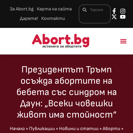
За Abort.bg
Карта на сайта
Дарете!
Контакти
Новини и 
Президентът Тръмп
осъжда абортите на
бебета със синдром на
Даун: „Всеки човешки
живот има стойност“
Начало
»
Публикации
»
Новини и статии
»
Аборти
»