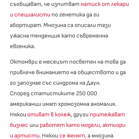
съобщават, че изпитват
натиск от лекари
и специалисти
по генетика да ги
абортират. Мнозина са описали тази
ужасна тенденция като съвременна
евгеника.
Октомври е месецът посветен на това да
привлече вниманието на обществото и да
го запознае със синдрома на Даун.
Според статистиките 250 000
американци имат хромозомна аномалия.
Някои
отиват в колеж
, други
притежават
бизнес
или
работят като модели, актьори
и артисти
. Някои
се женят
, а мнозина