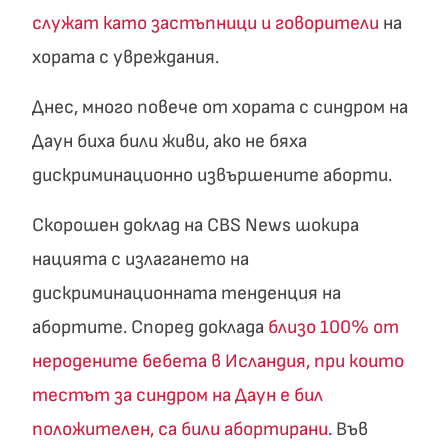
служат като застъпници и говорители
на
хората с увреждания.
Днес, много повече от хората с синдром на
Даун биха били живи, ако не бяха
дискриминационно извършените аборти.
Скорошен доклад на CBS News шокира
нацията с излагането на
дискриминационната тенденция на
абортите. Според доклада
близо 100% от
неродените бебета в Исландия, при които
тестът за синдром на Даун е бил
положителен, са били абортирани
. Във