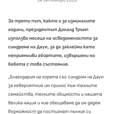
14 октомври 2019
За трети път, както и за изминалите
години, президентът Доналд Тръмп
използва месеца на осведомеността за
синдрома на Даун, за да заклейми като
неприемливи абортите, извършени на
бебета с това състояние.
„Благодарим на хората със синдром на Даун
за невероятния им принос към техните
семейства, техните общности и нашата
велика нация и ние обещаваме да им дадем
възможност да постигнат пълния си