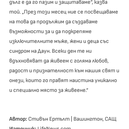
дълг е да го пазим и защитаваме“, казва
той. „През този месец ние се посвещаваме
на това да продължим да създаваме
възможности за и да подкрепяме
изключителните мъже, жени и деца със
синдром на Даун. Всеки ден те ни
вдъхновяват да живеем с голяма любов,
радост и признателност към нашия свят и
онези, които го правят наистина уникално
и специално място за живеене.“
Автор:
Стивън Ертълт | Вашингтон, САЩ
Източник:
LifeNews.com