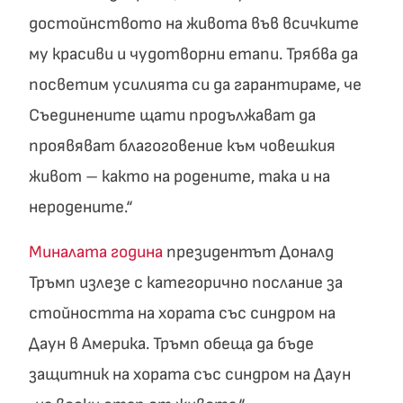
достойнството на живота във всичките
му красиви и чудотворни етапи. Трябва да
посветим усилията си да гарантираме, че
Съединените щати продължават да
проявяват благоговение към човешкия
живот – както на родените, така и на
неродените.“
Миналата година
президентът Доналд
Тръмп излезе с категорично послание за
стойността на хората със синдром на
Даун в Америка. Тръмп обеща да бъде
защитник на хората със синдром на Даун