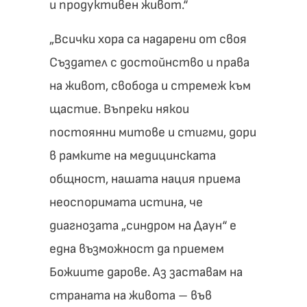
и продуктивен живот.“
„Всички хора са надарени от своя
Създател с достойнство и права
на живот, свобода и стремеж към
щастие. Въпреки някои
постоянни митове и стигми, дори
в рамките на медицинската
общност, нашата нация приема
неоспоримата истина, че
диагнозата „синдром на Даун“ е
една възможност да приемем
Божиите дарове. Аз заставам на
страната на живота – във