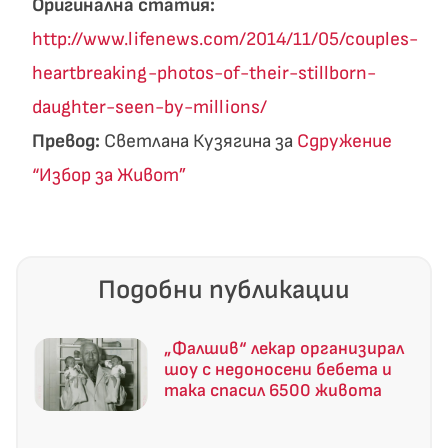
Оригинална статия:
http://www.lifenews.com/2014/11/05/couples-
heartbreaking-photos-of-their-stillborn-
daughter-seen-by-millions/
Превод:
Светлана Кузягина за
Сдружение
“Избор за Живот”
Подобни публикации
„Фалшив“ лекар организирал
шоу с недоносени бебета и
така спасил 6500 живота