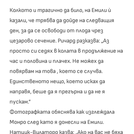
Колкото и трагично да било, на Емили ѝ
казали, че трябва да дойде на следващия
ден, за да се освободи от плода чрез
цезарово сечение. Ричард разказва: „Аз
просто си седях в колата в продължение на
час и половина и плачех. Не можех да
повярвам на това , което се случва.
Единственото нещо, което исках да
направя, беше да я прегърна и да не я
пускам.“
Фотографката обяснява как изглеждала
Монро след като я донесли на Емили.
Натцик-Вилаторо казва: „Ако на вас не бяха