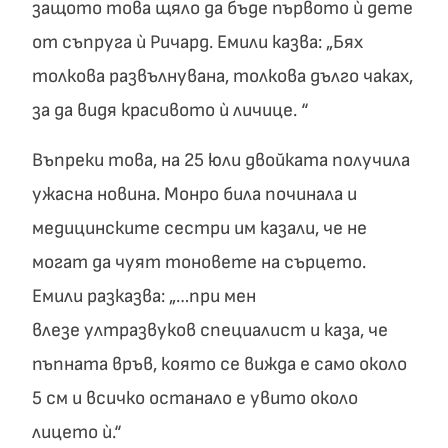
защото това щяло да бъде първото ѝ дете
от съпруга ѝ Ричард. Емили казва: „Бях
толкова развълнувана, толкова дълго чаках,
за да видя красивото ѝ личице. “
Въпреки това, на 25 юли двойката получила
ужасна новина. Монро била починала и
медицинските сестри им казали, че не
могат да чуят тоновете на сърцето.
Емили разказва: „…при мен
влезе ултразвуков специалист и каза, че
пъпната връв, която се вижда е само около
5 см и всичко останало е увито около
лицето ѝ.“