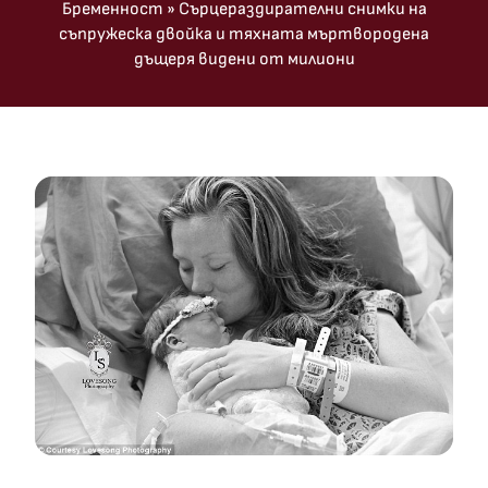
Бременност
»
Сърцераздирателни снимки на
съпружеска двойка и тяхната мъртвородена
дъщеря видени от милиони