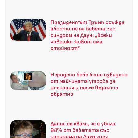
Президентът Тръмп осъжда
абортите на бебета със
синдром на Даун: „Всеки
човешки живот има
стойност“
Неродено бебе беше извадено
от майчината утроба за
операция и после върнато
обратно
Дания се хвали, че е убила
98% от бебетата със
синдрома на Даун чрез