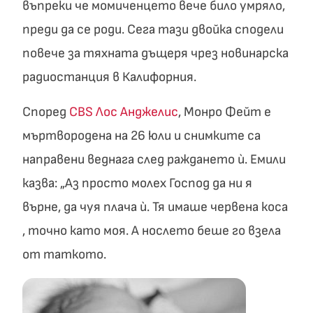
въпреки че момиченцето вече било умряло,
преди да се роди. Сега тази двойка сподели
повече за тяхната дъщеря чрез новинарска
радиостанция в Калифорния.
Според
CBS Лос Анджелис
, Монро Фейт е
мъртвородена на 26 юли и снимките са
направени веднага след раждането ѝ. Емили
казва: „Аз просто молех Господ да ни я
върне, да чуя плача ѝ. Тя имаше червена коса
, точно като моя. А нослето беше го взела
от таткото.