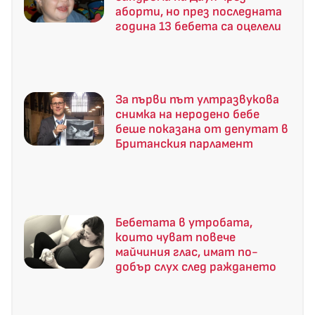
аборти, но през последната
година 13 бебета са оцелели
За първи път ултразвукова
снимка на неродено бебе
беше показана от депутат в
Британския парламент
Бебетата в утробата,
които чуват повече
майчиния глас, имат по-
добър слух след раждането