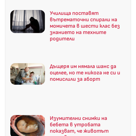
Училища поставят
вътрематочни спирали на
момичета в шести клас без
знанието на техните
родители
Дъщеря им нямала шанс да
оцелее, но те никога не си и
помислили за аборт
Изумителни снимки на
бебета в утробата
показват, че животът