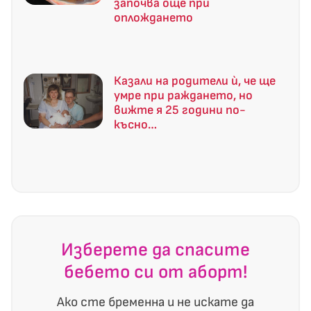
започва още при
оплождането
Казали на родители ѝ, че ще
умре при раждането, но
вижте я 25 години по-
късно…
Изберете да спасите
бебето си от аборт!
Ако сте бременна и не искате да