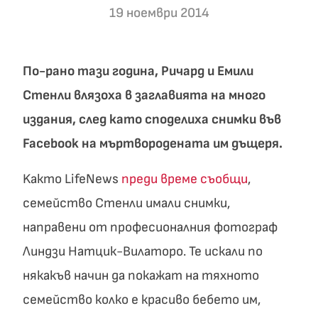
19 ноември 2014
По-рано тази година, Ричард и Емили
Стенли влязоха в заглавията на много
издания, след като споделиха снимки във
Facebook на мъртвородената им дъщеря.
Kакто LifeNews
преди време съобщи
,
семейство Стенли имали снимки,
направени от професионалния фотограф
Линдзи Натцик-Вилаторо. Те искали по
някакъв начин да покажат на тяхното
семейство колко е красиво бебето им,