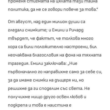
променя стигмата на цялата тази тайна
политика, да не се говори повече за това.“
От август, над един милион души са
гледали снимките; и Емили и Ричард
твърдят, че фактът, че толкова много
хора са били положително настроени, бил
неочаквана благословия на фона на тяхната
трагедия. Емили заключава: „Ние
първоначално го направихме само за себе си,
за да имаме снимки на дъщеря ни, но
решихме да ги споделим със света. Не
получихме нищо друго освен любов и
подкрепа и това е наистина е