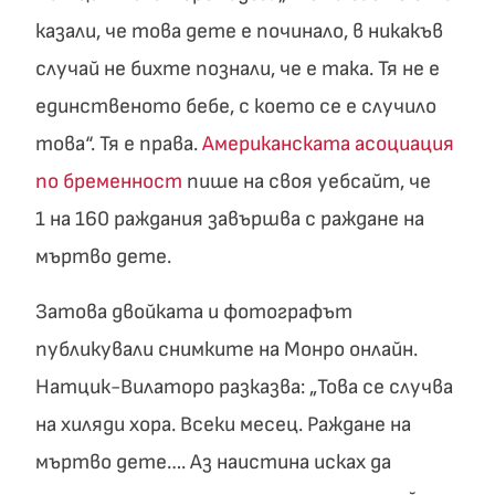
казали, че това дете е починало, в никакъв
случай не бихте познали, че е така. Тя не е
единственото бебе, с което се е случило
това“. Тя е права.
Американската асоциация
по бременност
пише на своя уебсайт, че
1 на 160 раждания завършва с раждане на
мъртво дете.
Затова двойката и фотографът
публикували снимките на Монро онлайн.
Натцик-Вилаторо разказва: „Това се случва
на хиляди хора. Всеки месец. Раждане на
мъртво дете…. Аз наистина исках да