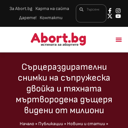
За Abort.bg
Карта на сайта
Дарете!
Контакти
Новини и 
Сърцераздирателни
снимки на съпружеска
двойка и тяхната
мъртвородена дъщеря
видени от милиони
Начало
»
Публикации
»
Новини и статии
»