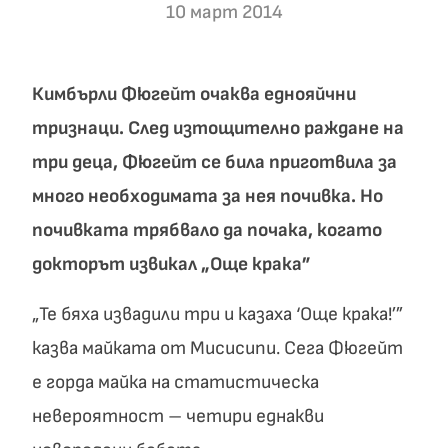
10 март 2014
Кимбърли Фюгейт очаква еднояйчни
тризнаци. След изтощително раждане на
три деца, Фюгейт се била приготвила за
много необходимата за нея почивка. Но
почивката трябвало да почака, когато
докторът извикал „Още крака”
„Те бяха извадили три и казаха ‘Още крака!’”
казва майката от Мисисипи. Сега Фюгейт
е горда майка на статистическа
невероятност – четири еднакви