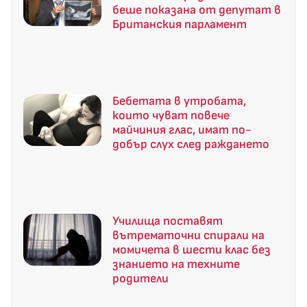
беше показана от депутат в
Британския парламент
Бебетата в утробата,
които чуват повече
майчиния глас, имат по-
добър слух след раждането
Училища поставят
вътрематочни спирали на
момичета в шести клас без
знанието на техните
родители