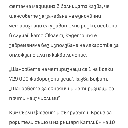
фетална медицина в болницата казва, че
шансовете за зачеване на еднояйчни
четиризнаци са удивително редки, особено
в случай като Фюгет, където тя е
забременяла без използване на лекарства за
оплождане или някакво лечение.
„Шансовете на четиризнаци са 1 на всеки
729 000 живородени деца”, казва Бофит.
„Шансовете за еднояйчни четиризнаци са
почти неизчислими”
Кимбърли Фюгейт и съпругът и Крейг са
родители също и на дъщеря Катлийн на 10