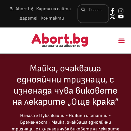
За Abort.bg
Карта на сайта
Дарете!
Контакти
Новини и 
Майка, очакваща
еднояйчни тризнаци, с
изненада чува виковете
на лекарите „Още крака”
Начало
»
Публикации
»
Новини и статии
»
Бременност
»
Майка, очакваща еднояйчни
тризнаци, с изненада чува виковете на лекарите