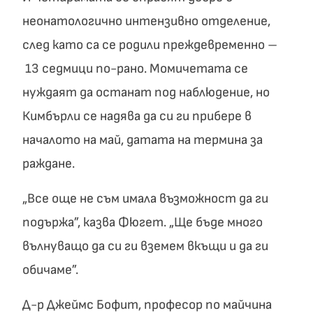
неонатологично интензивно отделение,
след като са се родили преждевременно –
13 седмици по-рано. Момичетата се
нуждаят да останат под наблюдение, но
Кимбърли се надява да си ги прибере в
началото на май, датата на термина за
раждане.
„Все още не съм имала възможност да ги
подържа”, казва Фюгет. „Ще бъде много
вълнуващо да си ги вземем вкъщи и да ги
обичаме”.
Д-р Джеймс Бофит, професор по майчина