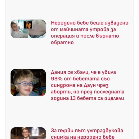
Неродено бебе беше извадено
от майчината утроба за
операция и после върнато
обратно
Дания се хвали, че е убила
98% от бебетата със
синдрома на Даун чрез
аборти, но през последната
година 13 бебета са оцелели
За първи път ултразвукова
снимка на неродено бебе