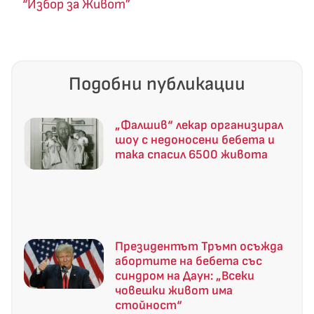
“Избор за Живот”
Подобни публикации
„Фалшив“ лекар организирал
шоу с недоносени бебета и
така спасил 6500 живота
Президентът Тръмп осъжда
абортите на бебета със
синдром на Даун: „Всеки
човешки живот има
стойност“