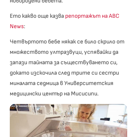
новородени бебета.
Ето какво още казва
репортажът на ABC
News
:
Четвъртото бебе някак се било скрило от
множеството ултразвуци, успявайки да
запази тайната за съществуването си,
докато изскочила след трите си сестри
миналата седмица в Университетския
медицински център на Мисисипи.