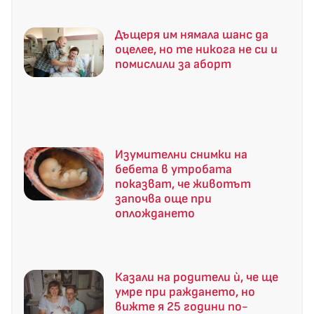
Дъщеря им нямала шанс да
оцелее, но те никога не си и
помислили за аборт
Изумителни снимки на
бебета в утробата
показват, че животът
започва още при
оплождането
Казали на родители ѝ, че ще
умре при раждането, но
вижте я 25 години по-