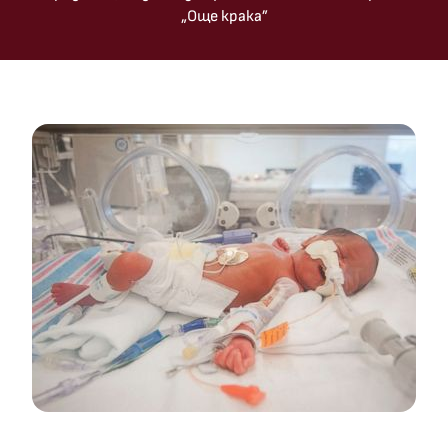
„Още крака”