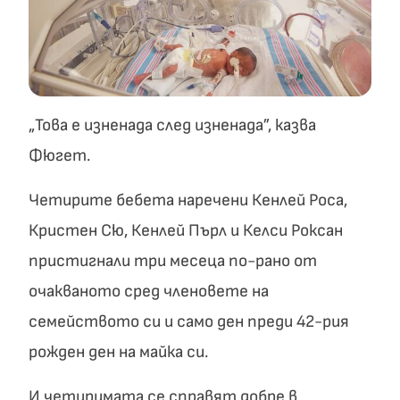
„Това е изненада след изненада”, казва
Фюгет.
Четирите бебета наречени Кенлей Роса,
Кристен Сю, Кенлей Пърл и Келси Роксан
пристигнали три месеца по-рано от
очакваното сред членовете на
семейството си и само ден преди 42-рия
рожден ден на майка си.
И четиримата се справят добре в