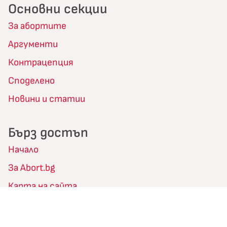
Основни секции
За абортите
Аргументи
Контрацепция
Споделено
Новини и статии
Бърз достъп
Начало
За Abort.bg
Карта на сайта
RSS Новини
Условия за ползване