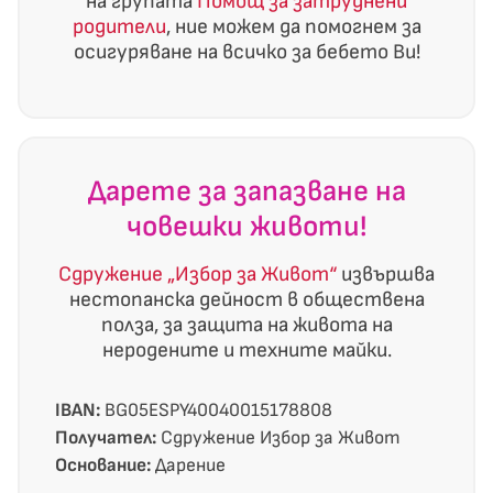
на групата
Помощ за затруднени
родители
, ние можем да помогнем за
осигуряване на всичко за бебето Ви!
Дарете за запазване на
човешки животи!
Сдружение „Избор за Живот“
извършва
нестопанска дейност в обществена
полза, за защита на живота на
неродените и техните майки.
IBAN:
BG05ESPY40040015178808
Получател:
Сдружение Избор за Живот
Основание:
Дарение