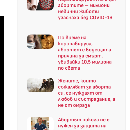
абортите – милиони
невинни животи
угаснаха без COVID-19
По време на
коронавируса,
абортът е водещата
причина за смърт,
убивайки 10,5 милиона
по света
Жените, които
съжаляват за аборта
си, се нуждаят от
любов и състрадание, а
не от омраза
Абортът никога не е
нужен за защита на