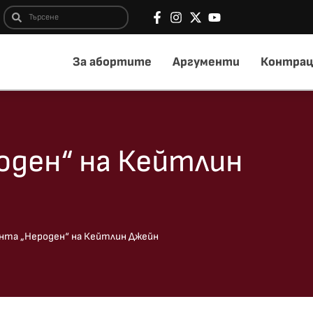
За абортите
Аргументи
Контрац
оден“ на Кейтлин
нта „Нероден“ на Кейтлин Джейн