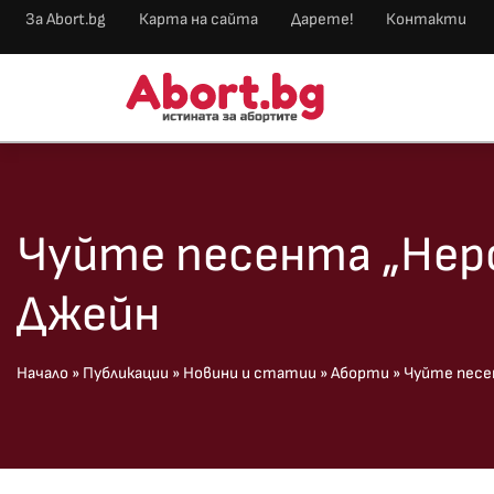
За Abort.bg
Карта на сайта
Дарете!
Контакти
Чуйте песента „Нер
Джейн
Начало
»
Публикации
»
Новини и статии
»
Аборти
»
Чуйте песе