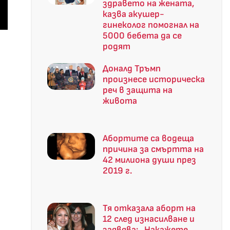
здравето на жената,
казва акушер-
гинеколог помогнал на
5000 бебета да се
родят
Доналд Тръмп
произнесе историческа
реч в защита на
живота
Абортите са водеща
причина за смъртта на
42 милиона души през
2019 г.
Тя отказала аборт на
12 след изнасилване и
заявява: „Накажете