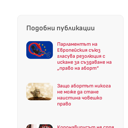
Подобни публикации
Парламентът на
Европейския съюз
гласува резолюция с
искане за създаване на
„право на аборт“
Защо абортът никога
не може да стане
наистина човешко
право
Коронавирусът не спря