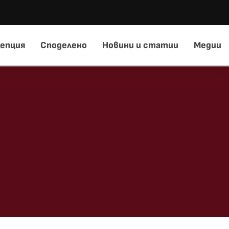
епция
Споделено
Новини и статии
Медии