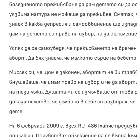
болезненото преживяване да дам детето си за ос
уязвима натура не можеше да преживее. Смятах,
знаех в каква депресия и самообвинение ще изпад
дам на детето си право на избор, но за съжаление
Успях да се самоубедя, че прекъсването на брем
аборт. Да бях знаела, че малкото сърце на бебето
Мислех си, че щом е законен, абортът не би тряб
внушаваше, че имам право на избор и че да аборти
на тези лъжи. Душата ми се измъчваше от това 
доказателство, че дълбоко в себе си разбирах, ч
дете.
На 6 февруари 2009 г. взех RU-486 (хапче предиз
приключи. Почувствах облекчение да се върна към