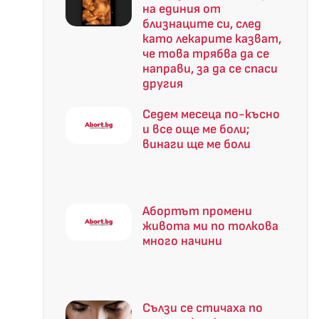
на единия от
близнаците си, след
като лекарите казват,
че това трябва да се
направи, за да се спаси
другия
Седем месеца по-късно
и все още ме боли;
винаги ще ме боли
Абортът промени
живота ми по толкова
много начини
Сълзи се стичаха по