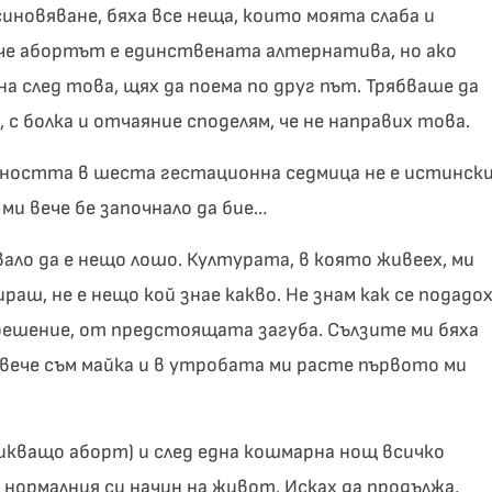
иновяване, бяха все неща, които моята слаба и
 че абортът е единствената алтернатива, но ако
на след това, щях да поема по друг път. Трябваше да
, с болка и отчаяние споделям, че не направих това.
енността в шеста гестационна седмица не е истинск
 ми вече бе започнало да бие…
вало да е нещо лошо. Културата, в която живеех, ми
раш, не е нещо кой знае какво. Не знам как се подадо
решение, от предстоящата загуба. Сълзите ми бяха
е вече съм майка и в утробата ми расте първото ми
викващо аборт) и след една кошмарна нощ всичко
 нормалния си начин на живот. Исках да продължа,