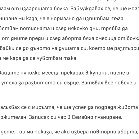
бягам от изгарящата болка. Заблуждавах се, че ще мог
иране ми каза, че е нормално да изпитвам тъга
увствам потисната и след няколко дни, трябва да
от дните преди и след аборта бяха смесица от болк
чвайки се до дъното на душата си, което ме разтърс
 ме кара да се чувствам така.
ващите няколко месеца прекарах в купони, пиене и
я утеха за разбитото си сърце. Затъвах все повече и
алъгвах се с мисълта, че ще успея да подредя живота
ожителен. Записах си час в Семейно планиране.
дете. Той ми показа, че ако избера повторно аборта,