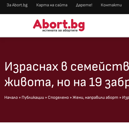
За Abort.bg
Карта на сайта
Дарете!
Контакти
Израснах в семейств
живота, но на 19 заб
Начало
»
Публикации
»
Споделено
»
Жени, направили аборт
»
Изр