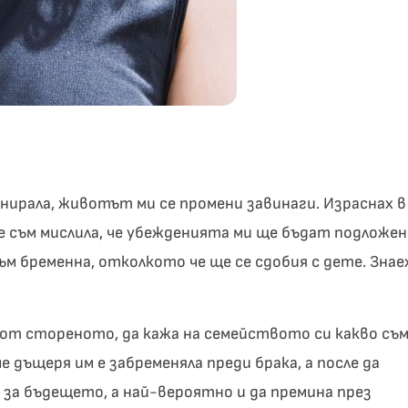
ланирала, животът ми се промени завинаги. Израснах в
е съм мислила, че убежденията ми ще бъдат подложен
съм бременна, отколкото че ще се сдобия с дете. Знае
от стореното, да кажа на семейството си какво съ
е дъщеря им е забременяла преди брака, а после да
и за бъдещето, а най-вероятно и да премина през