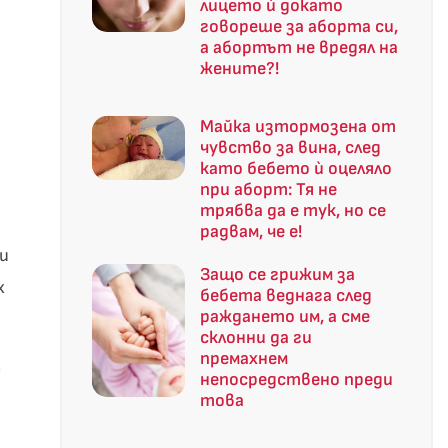
лицето ù докато
говореше за аборта си,
а абортът не вредял на
жените?!
Майка изтормозена от
чувство за вина, след
като бебето ù оцеляло
при аборт: Тя не
трябва да е тук, но се
радвам, че е!
и
Защо се грижим за
х
бебета веднага след
раждането им, а сме
склонни да ги
премахнем
м
непосредствено преди
това