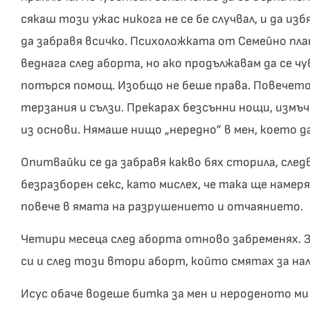
сякаш този ужас никога не се бе случвал, и да из
да забравя всичко. Психоложката от Семейно план
веднага след аборта, но ако продължавам да се ч
потърся помощ. Изобщо не беше права. Повечето 
терзания и сълзи. Прекарах безсънни нощи, измъ
из основи. Нямаше нищо „нередно” в мен, което да
Опитвайки се да забравя какво бях сторила, след
безразборен секс, като мислех, че така ще намер
повече в ямата на разрушението и отчаянието.
Четири месеца след аборта отново забременях. З
си и след този втори аборт, който смятах за нал
Исус обаче водеше битка за мен и нероденото ми 