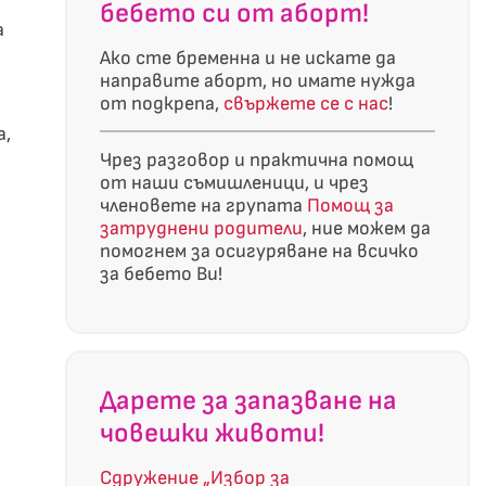
бебето си от аборт!
а
Ако сте бременна и не искате да
направите аборт, но имате нужда
от подкрепа,
свържете се с нас
!
а,
Чрез разговор и практична помощ
и
от наши съмишленици, и чрез
членовете на групата
Помощ за
затруднени родители
, ние можем да
помогнем за осигуряване на всичко
за бебето Ви!
Дарете за запазване на
човешки животи!
Сдружение „Избор за