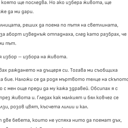
 която ще последва. Но ако избера живота, ще
е да ми дари.
лницата, реших да поема по пътя на светлината,
за аборт изведнъж отпаднаха, след като разбрах, че
ми път.
я избор – избора на живота.
квах раждането на дъщеря си. Тогава ми съобщиха
да бие. Наложи се да родя мъртвото телце на скъпот
о с мен още преди да му кажа здравей. Обсипах я с
през живота и. Гледах как малкият и бял ковчег се
лзи, розов цвят, късчета лилии и кал.
две бебета, които не успяха нито да поемат дъх,