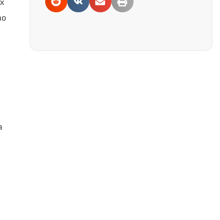
ях
по
а