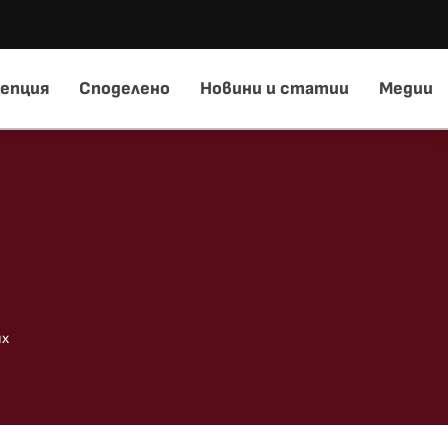
епция
Споделено
Новини и статии
Медии
ях