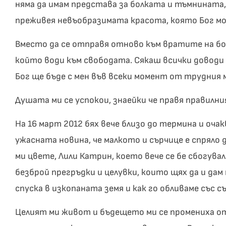
няма да имам представа за болката и тъмнината,
преживея невъобразимата красота, която Бог мож
Вместо да се отправя отново към вратите на бо
който води към свободата. Сякаш всички доводи 
Бог ще бъде с мен във всеки момент от трудния 
Душата ми се успокои, знаейки че правя правилни
На 16 март 2012 бях вече близо до термина и оча
ужасната новина, че малкото и сърчице е спряло 
ми цвете, Лили Катрин, което вече се бе сбогувал
безброй прегръдки и целувки, които щях да и дам 
спуска в изкопаната земя и как го обливаме със съ
Целият ми живот и бъдещето ми се промениха от 