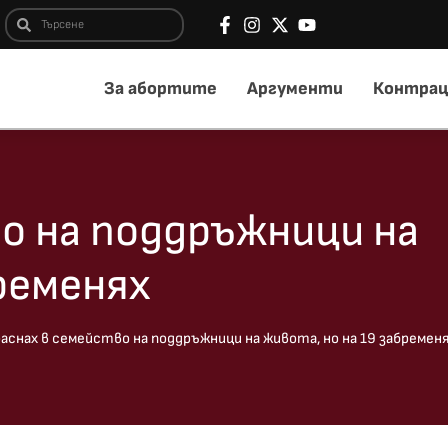
За абортите
Аргументи
Контрац
о на поддръжници на
ременях
аснах в семейство на поддръжници на живота, но на 19 забремен