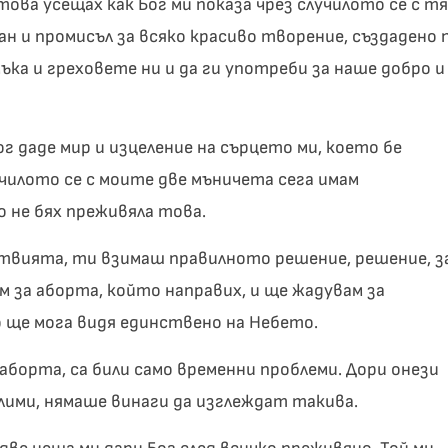
ова усещах как Бог ми показа чрез случилото се с т
лан и промисъл за всяко красиво творение, създадено 
ъка и греховете ни и да ги употреби за наше добро и
г даде мир и изцеление на сърцето ми, което бе
чилото се с моите две мъничета сега имам
о не бях преживяла това.
твията, ти взимаш правилното решение, решение, з
ам за аборта, който направих, и ще жадувам за
 ще мога видя единствено на Небето.
 аборта, са били само временни проблеми. Дори онези
лими, нямаше винаги да изглеждат такива.