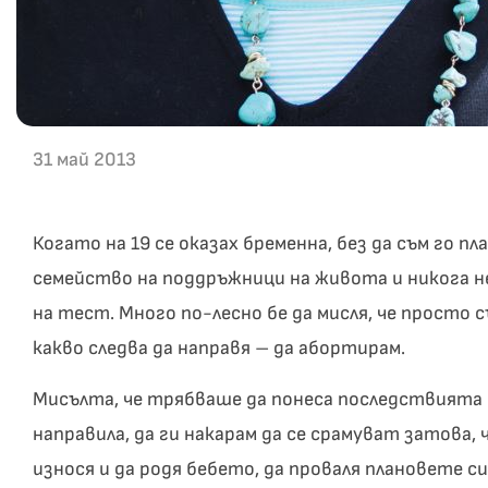
31 май 2013
Когато на 19 се оказах бременна, без да съм го п
семейство на поддръжници на живота и никога н
на тест. Много по-лесно бе да мисля, че просто 
какво следва да направя – да абортирам.
Мисълта, че трябваше да понеса последствията 
направила, да ги накарам да се срамуват затова, ч
износя и да родя бебето, да проваля плановете с