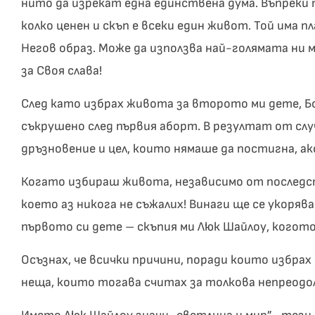
нито да изрекат една единствена дума. Въпреки т
колко ценен и скъп е всеки един живот. Той има п
Негов образ. Може да използва най-голямата ни м
за Своя слава!
След като избрах живота за второто ми дете, Бо
съкрушено след първия аборт. В резултат от слу
дръзновение и цел, които нямаше да постигна, ак
Когато избираш живота, независимо от последс
което аз никога не съжалих! Винаги ще се укоряв
първото си дете – скъпия ми Люк Шайлоу, когото
Осъзнах, че всички причини, поради които избрах
неща, които тогава считах за толкова непреодо