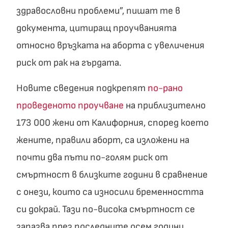
здравословни проблеми”, пишат те в
документа, цитиращ проучванията
относно връзката на аборта с увеличения
риск от рак на гърдата.
Новите сведения подкрепят
по-рано
проведеното проучване
на приблизително
173 000 жени от Калифорния, според което
жените, правили аборт, са изложени на
почти два пъти по-голям риск от
смъртност в близките години в сравнение
с онези, които са износили бременността
си докрай. Тази по-висока смъртност се
запазва през последните осем години.