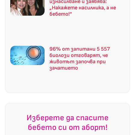
изнасилване и заявява:
„Накажете насилника, а не
бебето!“
96% от запитани 5 557
биолози отговарят, че
животът започва при
зачатието
Изберете да спасите
бебето си от аборт!