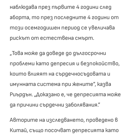
наблюдава през първите 4 години след
аборта, то през последните 4 години от
този осемгодишен период се увеличава
рискът от естествена смърт.
„Това може да доведе до дългосрочни
проблеми като депресия и безпокойство,
които влияят на сърдечносъдовата и
имунната система при жените”, казва
Риърдън. „Доказано е, че депресията може
да причини сърдечни заболявания.”
Авторите на изследването, проведено в
Китай, също посочват депресията като