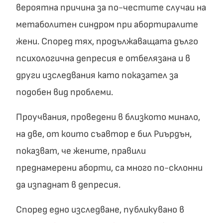
вероятна причина за по-честите случаи на
метаболитен синдром при абортиралите
жени. Според тях, продължаващата дълго
психологична депресия е отбелязана и в
други изследвания като показател за
подобен вид проблеми.
Проучвания, проведени в близкото минало,
на две, от които съавтор е бил Риърдън,
показват, че жените, правили
преднамерени аборти, са много по-склонни
да изпаднат в депресия.
Според едно изследване, публикувано в