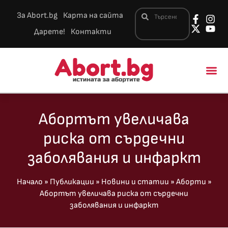
За Abort.bg
Карта на сайта
Дарете!
Контакти
Новини и 
Абортът увеличава
риска от сърдечни
заболявания и инфаркт
Начало
»
Публикации
»
Новини и статии
»
Аборти
»
Абортът увеличава риска от сърдечни
заболявания и инфаркт