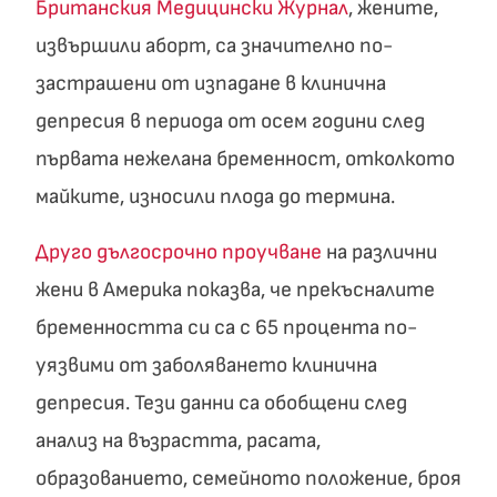
Британския Медицински Журнал
, жените,
извършили аборт, са значително по-
застрашени от изпадане в клинична
депресия в периода от осем години след
първата нежелана бременност, отколкото
майките, износили плода до термина.
Друго дългосрочно проучване
на различни
жени в Америка показва, че прекъсналите
бременността си са с 65 процента по-
уязвими от заболяването клинична
депресия. Тези данни са обобщени след
анализ на възрастта, расата,
образованието, семейното положение, броя