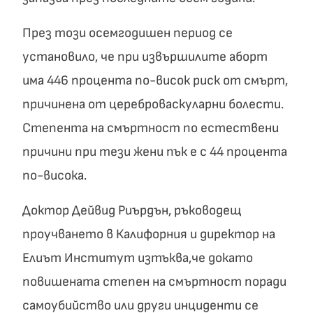
През този осемгодишен период се
установило, че при извършилите аборт
има 446 процента по-висок риск от смърт,
причинена от цереброваскуларни болести.
Степента на смъртност по естествени
причини при тези жени пък е с 44 процента
по-висока.
Доктор Дейвид Риърдън, ръководещ
проучването в Калифорния и директор на
Елиът Институт изтъква,че докато
повишената степен на смъртност поради
самоубийство или други инциденти се