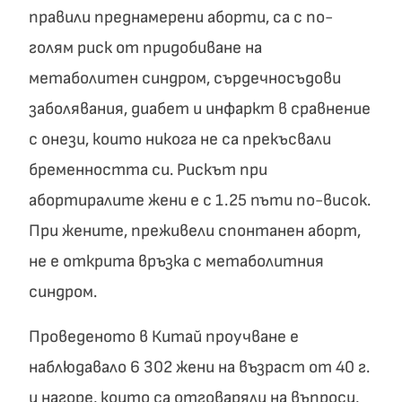
правили преднамерени аборти, са с по-
голям риск от придобиване на
метаболитен синдром, сърдечносъдови
заболявания, диабет и инфаркт в сравнение
с онези, които никога не са прекъсвали
бременността си. Рискът при
абортиралите жени е с 1.25 пъти по-висок.
При жените, преживели спонтанен аборт,
не е открита връзка с метаболитния
синдром.
Проведеното в Китай проучване е
наблюдавало 6 302 жени на възраст от 40 г.
и нагоре, които са отговаряли на въпроси,