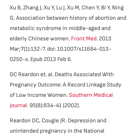
Xu B, Zhang J, Xu Y, Lu J, Xu M, Chen Y, Bi Y, Ning
G. Association between history of abortion and
metabolic syndrome in middle-aged and
elderly Chinese women.
Front Med
. 2013
Mar;7(1):132-7. doi: 10.1007/s11684-013-
0250-x. Epub 2013 Feb 6.
DC Reardon et. al. Deaths Associated With
Pregnancy Outcome: A Record Linkage Study
of Low Income Women.
Southern Medical
Journal
. 95(8):834-41 (2002).
Reardon DC, Cougle JR. Depression and
unintended pregnancy in the National