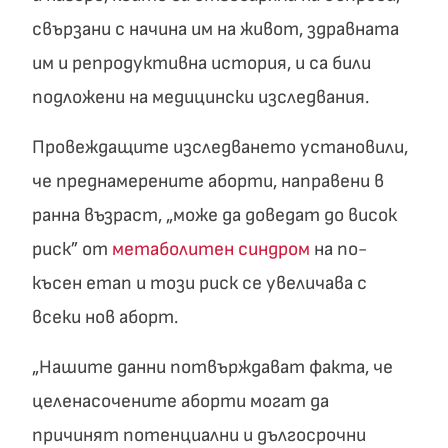
свързани с начина им на живот, здравната
им и репродуктивна история, и са били
подложени на медицински изследвания.
Провеждащите изследването установили,
че преднамерените аборти, направени в
ранна възраст, „може да доведат до висок
риск” от
метаболитен синдром
на по-
късен етап и този риск се увеличава с
всеки нов аборт.
„Нашите данни потвърждават факта, че
целенасочените аборти могат да
причинят потенциални и дългосрочни