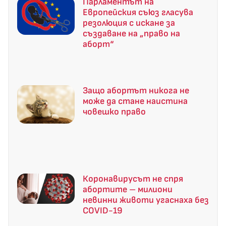
Парламентът на
Европейския съюз гласува
резолюция с искане за
създаване на „право на
аборт“
Защо абортът никога не
може да стане наистина
човешко право
Коронавирусът не спря
абортите – милиони
невинни животи угаснаха без
COVID-19