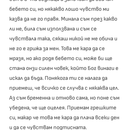
бебето си, но някакво лошо чувство ми
казва да не го правя. Минала съм през какво
ли не, била съм използвана и съм се
чувствала така, сякаш никой не ме обича и
не го е грижа за мен. Това ме кара да се
мразя, но ако родя бебето си, може би ще
стана онзи силен човек, който Бог винаги е
искал да бъда. Понякога ти се налага да
приемеш, че всичко се случва с някаква цел.
Аз съм бременна и отново сама, но поне съм
убедена, че ще оцелея. Приемам грешките
си, макар че това ме кара да плача всеки ден
и да се чувствам подтисната.