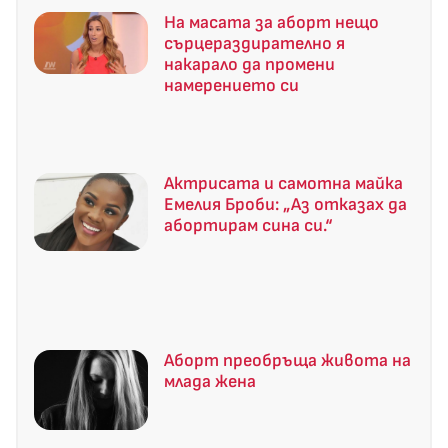
На масата за аборт нещо
сърцераздирателно я
накарало да промени
намерението си
Актрисата и самотна майка
Емелия Броби: „Аз отказах да
абортирам сина си.“
Аборт преобръща живота на
млада жена