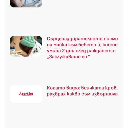
Сърцераздирателното писмо
на майка към бебето ѝ, което
умира 2 дни след раждането:
„Заслужаваше си.“
Когато видях всичката кръв,
разбрах какво съм извършила