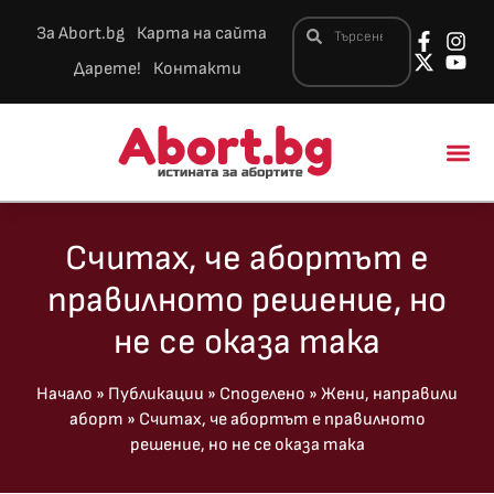
За Abort.bg
Карта на сайта
Дарете!
Контакти
Новини и 
Считах, че абортът е
правилното решение, но
не се оказа така
Начало
»
Публикации
»
Споделено
»
Жени, направили
аборт
»
Считах, че абортът е правилното
решение, но не се оказа така