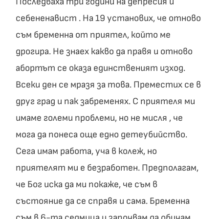
Последваха три години на депресия и
себененавист . На 19 установих, че отново
съм бременна от приятел, който ме
дрогира. Не знаех какво да правя и отново
абортът се оказа единственият изход.
Всеки ден се мразя за това. Преместих се в
друг град и пак забременях. С приятеля ми
имаме големи проблеми, но не мисля , че
мога да понеса още едно детеубийство.
Сега имам работа, уча в колеж, но
приятелят ми е безработен. Предполагам,
че Бог иска да ми покаже, че съм в
състояние да се справя и сама. Бременна
съм в 6-та седмица и започвам да обичам