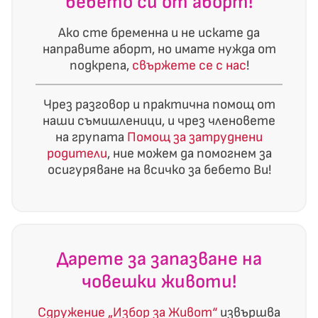
бебето си от аборт!
Ако сте бременна и не искате да
направите аборт, но имате нужда от
подкрепа,
свържете се с нас
!
Чрез разговор и практична помощ от
наши съмишленици, и чрез членовете
на групата
Помощ за затруднени
родители
, ние можем да помогнем за
осигуряване на всичко за бебето Ви!
Дарете за запазване на
човешки животи!
Сдружение „Избор за Живот“
извършва