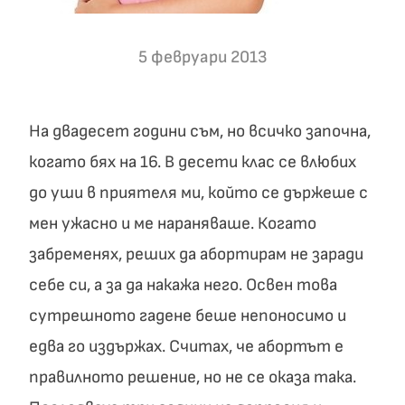
5 февруари 2013
На двадесет години съм, но всичко започна,
когато бях на 16. В десети клас се влюбих
до уши в приятеля ми, който се държеше с
мен ужасно и ме нараняваше. Когато
забременях, реших да абортирам не заради
себе си, а за да накажа него. Освен това
сутрешното гадене беше непоносимо и
едва го издържах. Считах, че абортът е
правилното решение, но не се оказа така.